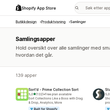
Shopify App Store
Butikkdesign
Produktvisning
Samlinger
Samlingsapper
Hold oversikt over alle samlinger med sm
hvordan det går.
139 apper
Sort'd ‑ Prime Collection Sort
St
av 5 stjerner
5,0
(132)
•
Free plan available
5,0
Totalt 132 omtaler
Tot
Sort Collections Like a Boss with Drag
Sho
& Drop, Analytics, More
pro
Built for Shopify