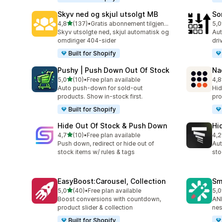
Skyv ned og skjul utsolgt MB
So
av 5 stjerner
4,8
(137)
•
Gratis abonnement tilgjengelig
5,0
Totalt 137 omtaler
Tot
Skyv utsolgte ned, skjul automatisk og
Aut
omdiriger 404-sider
dri
Built for Shopify
Pushy | Push Down Out Of Stock
Na
av 5 stjerner
5,0
(10)
•
Free plan available
4,8
Totalt 10 omtaler
Tot
Auto push-down for sold-out
Hid
products. Show in-stock first.
pro
Built for Shopify
Hide Out Of Stock & Push Down
Hi
av 5 stjerner
4,7
(10)
•
Free plan available
4,2
Totalt 10 omtaler
Tot
Push down, redirect or hide out of
Aut
stock items w/ rules & tags
sto
EasyBoost:Carousel, Collection
Sm
av 5 stjerner
5,0
(40)
•
Free plan available
5,0
Totalt 40 omtaler
Tot
Boost conversions with countdown,
AND
product slider & collection
nes
Built for Shopify