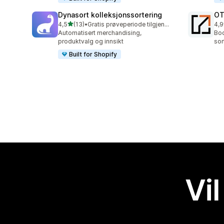
Dynasort kolleksjonssortering
OT
av 5 stjerner
4,5
(13)
•
Gratis prøveperiode tilgjengelig
4,9
Totalt 13 omtaler
Tot
Automatisert merchandising,
Boo
produktvalg og innsikt
sor
Built for Shopify
Vil