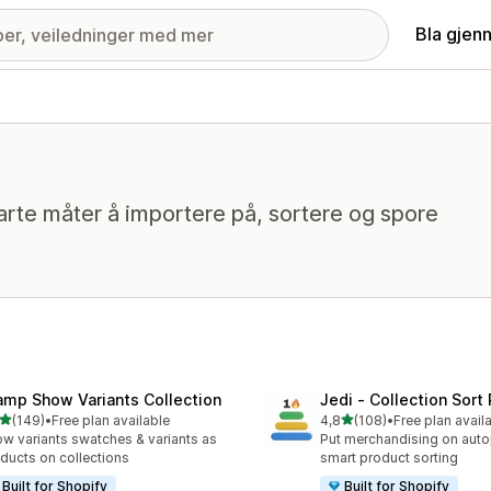
Bla gjen
arte måter å importere på, sortere og spore
amp Show Variants Collection
Jedi ‑ Collection Sort 
av 5 stjerner
av 5 stjerner
(149)
•
Free plan available
4,8
(108)
•
Free plan avail
alt 149 omtaler
Totalt 108 omtaler
w variants swatches & variants as
Put merchandising on autop
ducts on collections
smart product sorting
Built for Shopify
Built for Shopify