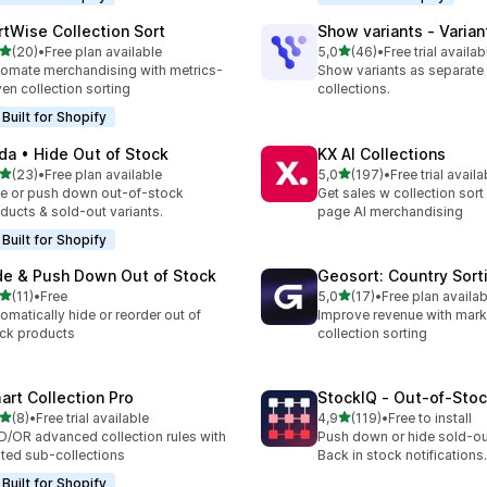
rtWise Collection Sort
Show variants ‑ Varian
av 5 stjerner
av 5 stjerner
(20)
•
Free plan available
5,0
(46)
•
Free trial availab
alt 20 omtaler
Totalt 46 omtaler
omate merchandising with metrics-
Show variants as separate
ven collection sorting
collections.
Built for Shopify
da • Hide Out of Stock
KX AI Collections
av 5 stjerner
av 5 stjerner
(23)
•
Free plan available
5,0
(197)
•
Free trial availa
alt 23 omtaler
Totalt 197 omtaler
e or push down out-of-stock
Get sales w collection sort
ducts & sold-out variants.
page AI merchandising
Built for Shopify
de & Push Down Out of Stock
Geosort: Country Sort
av 5 stjerner
av 5 stjerner
(11)
•
Free
5,0
(17)
•
Free plan availab
alt 11 omtaler
Totalt 17 omtaler
omatically hide or reorder out of
Improve revenue with mark
ck products
collection sorting
art Collection Pro
StockIQ ‑ Out‑of‑Sto
av 5 stjerner
av 5 stjerner
(8)
•
Free trial available
4,9
(119)
•
Free to install
alt 8 omtaler
Totalt 119 omtaler
/OR advanced collection rules with
Push down or hide sold-ou
ted sub-collections
Back in stock notifications.
Built for Shopify