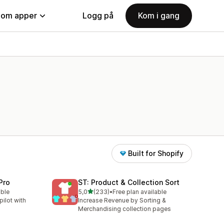
nom apper
Logg på
Kom i gang
Built for Shopify
Pro
ST: Product & Collection Sort
av 5 stjerner
able
5,0
(233)
•
Free plan available
Totalt 233 omtaler
ilot with
Increase Revenue by Sorting &
Merchandising collection pages