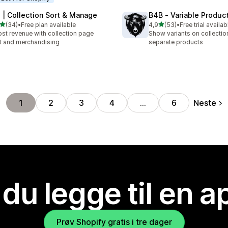
 | Collection Sort & Manage
B4B ‑ Variable Produc
av 5 stjerner
av 5 stjerner
(34)
•
Free plan available
4,9
(53)
•
Free trial availab
alt 34 omtaler
Totalt 53 omtaler
st revenue with collection page
Show variants on collecti
t and merchandising
separate products
Neste
1
2
3
4
…
6
 du legge til en 
Prøv Shopify gratis i tre dager