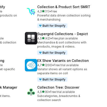
tify
Collection & Product Sort SMRT
av 5 stjerner
le
4,3
(11)
•
Free
Totalt 11 omtaler
 products on
Powerful data driven collection sorting
& merchandising
Built for Shopify
Supergrid Collections ‑ Depict
av 5 stjerner
ble
4,5
(42)
•
Free plan available
Totalt 42 omtaler
 & collection
Merchandise & sort collections with
products, images & videos.
Built for Shopify
ing
EX Show Variants on Collection
av 5 stjerner
le
4,7
(200)
•
Free trial available
Totalt 200 omtaler
et-specific
Variator shows all variant options as
separate items on coll
Built for Shopify
ck Manager
Collection Tree: Discover
av 5 stjerner
4,5
(6)
•
Free trial available
Totalt 6 omtaler
t items.
Subcategories, breadcrumbs &
collection search