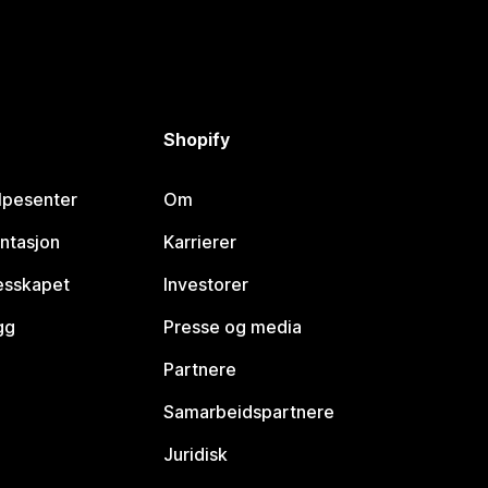
Shopify
lpesenter
Om
ntasjon
Karrierer
lesskapet
Investorer
gg
Presse og media
Partnere
Samarbeidspartnere
Juridisk