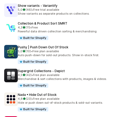
Show variants ‑ Variantify
de 5 estrelas
5,0
(46)
•
Free trial available
46 total de avaliações
Show variants as separate products on collections.
Collection & Product Sort SMRT
de 5 estrelas
4,3
(11)
•
Free
11 total de avaliações
Powerful data driven collection sorting & merchandising
Built for Shopify
Pushy | Push Down Out Of Stock
de 5 estrelas
5,0
(10)
•
Free plan available
10 total de avaliações
Auto push-down for sold-out products. Show in-stock first.
Built for Shopify
Supergrid Collections ‑ Depict
de 5 estrelas
4,5
(42)
•
Free plan available
42 total de avaliações
Merchandise & sort collections with products, images & videos.
Built for Shopify
Nada • Hide Out of Stock
de 5 estrelas
4,8
(23)
•
Free plan available
23 total de avaliações
Hide or push down out-of-stock products & sold-out variants.
Built for Shopify