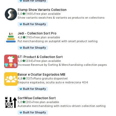
Built for Shopify
Stamp Show Variants Collection
de 5 estrelas
5,0
(149)
•
Free plan available
149 total de avaliações
Show variants swatches & variants as products on collections
Built for Shopify
Jedi ‑ Collection Sort Pro
de 5 estrelas
4,8
(110)
•
Free plan available
110 total de avaliações
Put merchandising on autopilot with smart product sorting
Built for Shopify
ST: Product & Collection Sort
de 5 estrelas
5,0
(234)
•
Free plan available
234 total de avaliações
Increase Revenue by Sorting & Merchandising collection pages
Baixar e Ocultar Esgotados MB
de 5 estrelas
4,8
(137)
•
Plano gratuito disponível
137 total de avaliações
Empurra esgotados, oculta auto e redireciona 404
Built for Shopify
SortWise Collection Sort
de 5 estrelas
5,0
(20)
•
Free plan available
20 total de avaliações
Automate merchandising with metrics-driven collection sorting
Built for Shopify