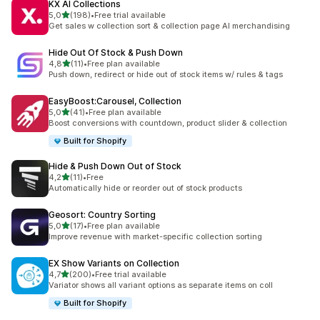
KX AI Collections
de 5 estrelas
5,0
(198)
•
Free trial available
198 total de avaliações
Get sales w collection sort & collection page AI merchandising
Hide Out Of Stock & Push Down
de 5 estrelas
4,8
(11)
•
Free plan available
11 total de avaliações
Push down, redirect or hide out of stock items w/ rules & tags
EasyBoost:Carousel, Collection
de 5 estrelas
5,0
(41)
•
Free plan available
41 total de avaliações
Boost conversions with countdown, product slider & collection
Built for Shopify
Hide & Push Down Out of Stock
de 5 estrelas
4,2
(11)
•
Free
11 total de avaliações
Automatically hide or reorder out of stock products
Geosort: Country Sorting
de 5 estrelas
5,0
(17)
•
Free plan available
17 total de avaliações
Improve revenue with market-specific collection sorting
EX Show Variants on Collection
de 5 estrelas
4,7
(200)
•
Free trial available
200 total de avaliações
Variator shows all variant options as separate items on coll
Built for Shopify