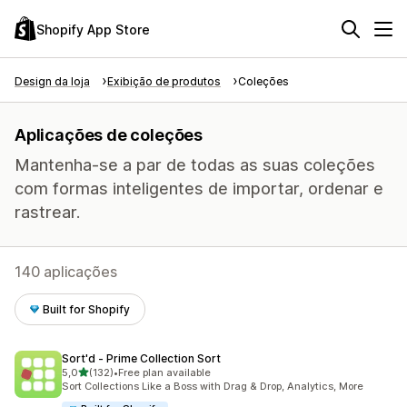
Shopify App Store
Design da loja
Exibição de produtos
Coleções
Aplicações de coleções
Mantenha-se a par de todas as suas coleções
com formas inteligentes de importar, ordenar e
rastrear.
140 aplicações
Built for Shopify
Sort'd ‑ Prime Collection Sort
de 5 estrelas
5,0
(132)
•
Free plan available
132 total de avaliações
Sort Collections Like a Boss with Drag & Drop, Analytics, More