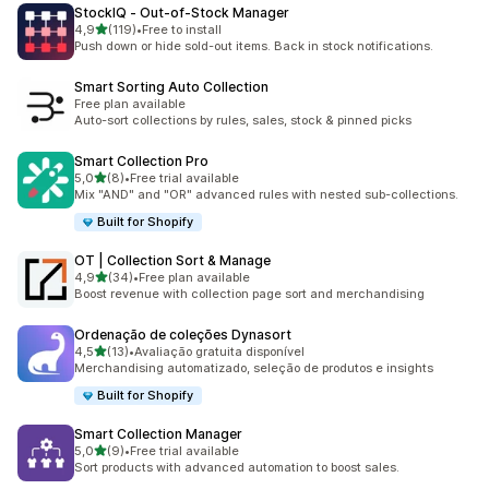
StockIQ ‑ Out‑of‑Stock Manager
de 5 estrelas
4,9
(119)
•
Free to install
119 total de avaliações
Push down or hide sold-out items. Back in stock notifications.
Smart Sorting Auto Collection
Free plan available
Auto-sort collections by rules, sales, stock & pinned picks
Smart Collection Pro
de 5 estrelas
5,0
(8)
•
Free trial available
8 total de avaliações
Mix "AND" and "OR" advanced rules with nested sub-collections.
Built for Shopify
OT | Collection Sort & Manage
de 5 estrelas
4,9
(34)
•
Free plan available
34 total de avaliações
Boost revenue with collection page sort and merchandising
Ordenação de coleções Dynasort
de 5 estrelas
4,5
(13)
•
Avaliação gratuita disponível
13 total de avaliações
Merchandising automatizado, seleção de produtos e insights
Built for Shopify
Smart Collection Manager
de 5 estrelas
5,0
(9)
•
Free trial available
9 total de avaliações
Sort products with advanced automation to boost sales.