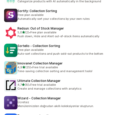
Categorize products with AI automatically in the background
Sortify: Collection Sorting
Free plan available
Automatically sort your collections by your own rules
Redsun: Out of Stock Manager
5 yıldız üzerinden
5,0
(2)
•
Free plan available
toplam 2 değerlendirme
Push down, Hide and Alert out-of-stock items automatically
Sortello ‑ Collection Sorting
Free plan available
Auto-sort collections and push sold-out products to the bottom
Innovanet Collection Manager
5 yıldız üzerinden
4,9
(25)
•
Free trial available
toplam 25 değerlendirme
Time-saving collection sorting and management tools!
Ultimate Collection Manager
5 yıldız üzerinden
4,7
(8)
•
Free trial available
toplam 8 değerlendirme
Create and manage collections with analytics
Wizard ‑ Collection Manager
Ücretsiz
Menülerinizden doğrudan akıllı koleksiyonlar oluşturun.