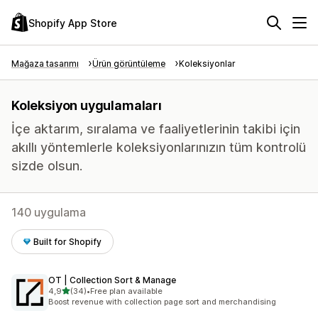
Shopify App Store
Mağaza tasarımı
Ürün görüntüleme
Koleksiyonlar
Koleksiyon uygulamaları
İçe aktarım, sıralama ve faaliyetlerinin takibi için
akıllı yöntemlerle koleksiyonlarınızın tüm kontrolü
sizde olsun.
140 uygulama
Built for Shopify
OT | Collection Sort & Manage
5 yıldız üzerinden
4,9
(34)
•
Free plan available
toplam 34 değerlendirme
Boost revenue with collection page sort and merchandising