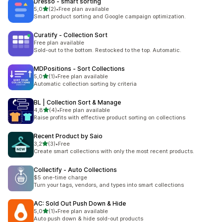
Dresso ‑ smart sorting
5 yıldız üzerinden
5,0
(2)
•
Free plan available
toplam 2 değerlendirme
Smart product sorting and Google campaign optimization.
Curatify ‑ Collection Sort
Free plan available
Sold-out to the bottom. Restocked to the top. Automatic.
MDPositions ‑ Sort Collections
5 yıldız üzerinden
5,0
(1)
•
Free plan available
toplam 1 değerlendirme
Automatic collection sorting by criteria
BL | Collection Sort & Manage
5 yıldız üzerinden
4,8
(4)
•
Free plan available
toplam 4 değerlendirme
Raise profits with effective product sorting on collections
Recent Product by Saio
5 yıldız üzerinden
3,2
(3)
•
Free
toplam 3 değerlendirme
Create smart collections with only the most recent products.
Collectify ‑ Auto Collections
$5 one-time charge
Turn your tags, vendors, and types into smart collections
AC: Sold Out Push Down & Hide
5 yıldız üzerinden
5,0
(1)
•
Free plan available
toplam 1 değerlendirme
Auto push down & hide sold-out products