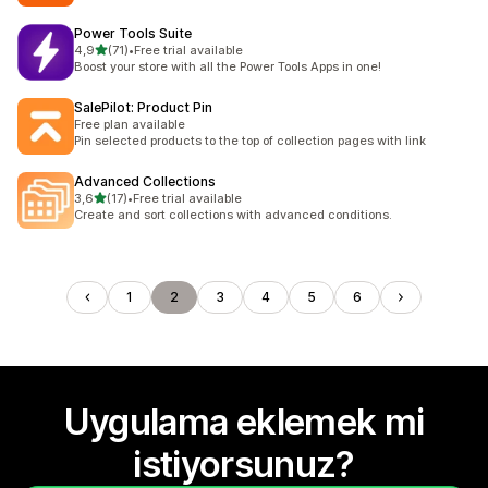
Power Tools Suite
5 yıldız üzerinden
4,9
(71)
•
Free trial available
toplam 71 değerlendirme
Boost your store with all the Power Tools Apps in one!
SalePilot: Product Pin
Free plan available
Pin selected products to the top of collection pages with link
Advanced Collections
5 yıldız üzerinden
3,6
(17)
•
Free trial available
toplam 17 değerlendirme
Create and sort collections with advanced conditions.
1
2
3
4
5
6
Uygulama eklemek mi
istiyorsunuz?