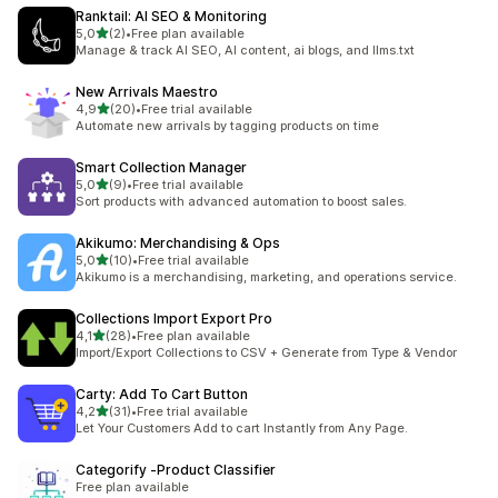
Ranktail: AI SEO & Monitoring
5 yıldız üzerinden
5,0
(2)
•
Free plan available
toplam 2 değerlendirme
Manage & track AI SEO, AI content, ai blogs, and llms.txt
New Arrivals Maestro
5 yıldız üzerinden
4,9
(20)
•
Free trial available
toplam 20 değerlendirme
Automate new arrivals by tagging products on time
Smart Collection Manager
5 yıldız üzerinden
5,0
(9)
•
Free trial available
toplam 9 değerlendirme
Sort products with advanced automation to boost sales.
Akikumo: Merchandising & Ops
5 yıldız üzerinden
5,0
(10)
•
Free trial available
toplam 10 değerlendirme
Akikumo is a merchandising, marketing, and operations service.
Collections Import Export Pro
5 yıldız üzerinden
4,1
(28)
•
Free plan available
toplam 28 değerlendirme
Import/Export Collections to CSV + Generate from Type & Vendor
Carty: Add To Cart Button
5 yıldız üzerinden
4,2
(31)
•
Free trial available
toplam 31 değerlendirme
Let Your Customers Add to cart Instantly from Any Page.
Categorify ‑Product Classifier
Free plan available