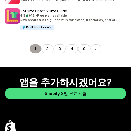
Smart size charts and AI-powered true fit recommendations.
ILM Size Chart & Size Guide
별 5개 중
4.9
(42)
•
Free plan available
총 리뷰 42개
Size charts & size guides with templates, translation, and CSS
Built for Shopify
1
2
3
4
9
앱을 추가하시겠어요?
Shopify 3일 무료 체험