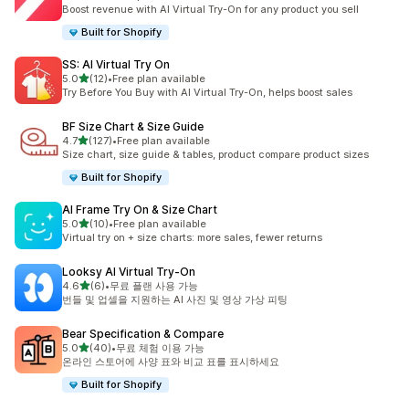
총 리뷰 13개
Boost revenue with AI Virtual Try-On for any product you sell
Built for Shopify
SS: AI Virtual Try On
별 5개 중
5.0
(12)
•
Free plan available
총 리뷰 12개
Try Before You Buy with AI Virtual Try-On, helps boost sales
BF Size Chart & Size Guide
별 5개 중
4.7
(127)
•
Free plan available
총 리뷰 127개
Size chart, size guide & tables, product compare product sizes
Built for Shopify
AI Frame Try On & Size Chart
별 5개 중
5.0
(10)
•
Free plan available
총 리뷰 10개
Virtual try on + size charts: more sales, fewer returns
Looksy AI Virtual Try‑On
별 5개 중
4.6
(6)
•
무료 플랜 사용 가능
총 리뷰 6개
번들 및 업셀을 지원하는 AI 사진 및 영상 가상 피팅
Bear Specification & Compare
별 5개 중
5.0
(40)
•
무료 체험 이용 가능
총 리뷰 40개
온라인 스토어에 사양 표와 비교 표를 표시하세요
Built for Shopify