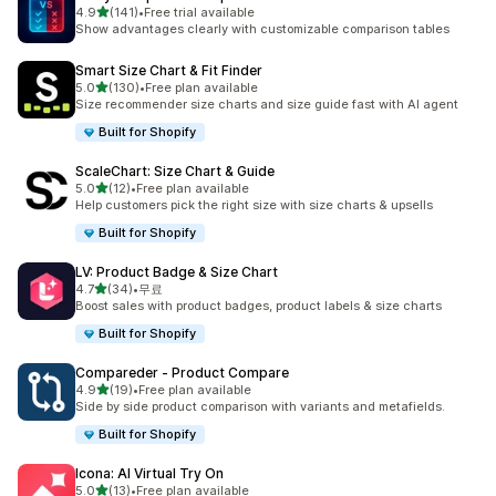
별 5개 중
4.9
(141)
•
Free trial available
총 리뷰 141개
Show advantages clearly with customizable comparison tables
Smart Size Chart & Fit Finder
별 5개 중
5.0
(130)
•
Free plan available
총 리뷰 130개
Size recommender size charts and size guide fast with AI agent
Built for Shopify
ScaleChart: Size Chart & Guide
별 5개 중
5.0
(12)
•
Free plan available
총 리뷰 12개
Help customers pick the right size with size charts & upsells
Built for Shopify
LV: Product Badge & Size Chart
별 5개 중
4.7
(34)
•
무료
총 리뷰 34개
Boost sales with product badges, product labels & size charts
Built for Shopify
Compareder ‑ Product Compare
별 5개 중
4.9
(19)
•
Free plan available
총 리뷰 19개
Side by side product comparison with variants and metafields.
Built for Shopify
Icona: AI Virtual Try On
별 5개 중
5.0
(13)
•
Free plan available