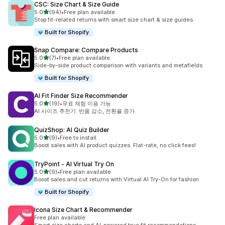
CSC: Size Chart & Size Guide
별 5개 중
5.0
(94)
•
Free plan available
총 리뷰 94개
Stop fit-related returns with smart size chart & size guides.
Built for Shopify
Snap Compare: Compare Products
별 5개 중
5.0
(7)
•
Free plan available
총 리뷰 7개
Side-by-side product comparison with variants and metafields
Built for Shopify
AI Fit Finder Size Recommender
별 5개 중
5.0
(19)
•
무료 체험 이용 가능
총 리뷰 19개
AI 사이즈 추천기. 반품 감소, 전환율 증가.
QuizShop: AI Quiz Builder
별 5개 중
5.0
(9)
•
Free to install
총 리뷰 9개
Boost sales with AI product quizzes. Flat-rate, no click fees!
TryPoint ‑ AI Virtual Try On
별 5개 중
5.0
(9)
•
Free plan available
총 리뷰 9개
Boost sales and cut returns with Virtual AI Try-On for fashion
Built for Shopify
Icona Size Chart & Recommender
Free plan available