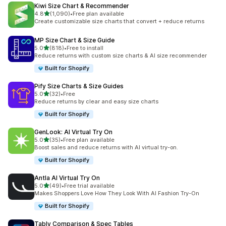
Kiwi Size Chart & Recommender
별 5개 중
4.8
(1,090)
•
Free plan available
총 리뷰 1090개
Create customizable size charts that convert + reduce returns
MP Size Chart & Size Guide
별 5개 중
5.0
(818)
•
Free to install
총 리뷰 818개
Reduce returns with custom size charts & AI size recommender
Built for Shopify
Pify Size Charts & Size Guides
별 5개 중
5.0
(32)
•
Free
총 리뷰 32개
Reduce returns by clear and easy size charts
Built for Shopify
GenLook: AI Virtual Try On
별 5개 중
5.0
(35)
•
Free plan available
총 리뷰 35개
Boost sales and reduce returns with AI virtual try-on.
Built for Shopify
Antla AI Virtual Try On
별 5개 중
5.0
(49)
•
Free trial available
총 리뷰 49개
Makes Shoppers Love How They Look With AI Fashion Try-On
Built for Shopify
Tably Comparison & Spec Tables