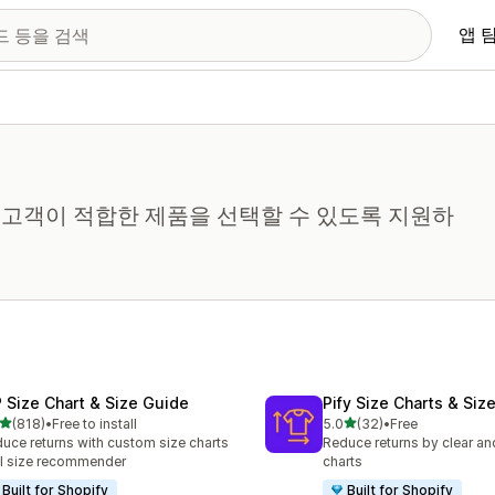
앱 
고객이 적합한 제품을 선택할 수 있도록 지원하
 Size Chart & Size Guide
Pify Size Charts & Siz
별 5개 중
별 5개 중
(818)
•
Free to install
5.0
(32)
•
Free
리뷰 818개
총 리뷰 32개
uce returns with custom size charts
Reduce returns by clear an
I size recommender
charts
Built for Shopify
Built for Shopify