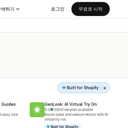
탐색하기
로그인
무료로 시작
Built for Shopify
e Guides
GenLook: AI Virtual Try On
별 5개 중
5.0
(35)
•
Free plan available
총 리뷰 35개
d easy size
Boost sales and reduce returns with AI
virtual try-on.
Built for Shopify