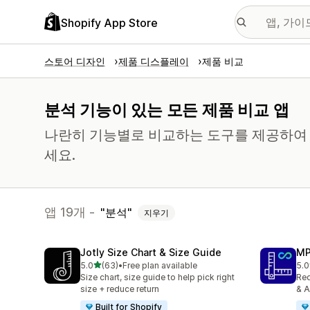
Shopify App Store
스토어 디자인
제품 디스플레이
제품 비교
분석 기능이 있는 모든 제품 비교 앱
나란히 기능별로 비교하는 도구를 제공하여 
세요.
앱 19개 -
분석
지우기
Jotly Size Chart & Size Guide
MP
별 5개 중
5.0
(63)
•
Free plan available
5.0
총 리뷰 63개
총 
Size chart, size guide to help pick right
Red
size + reduce return
& A
Built for Shopify