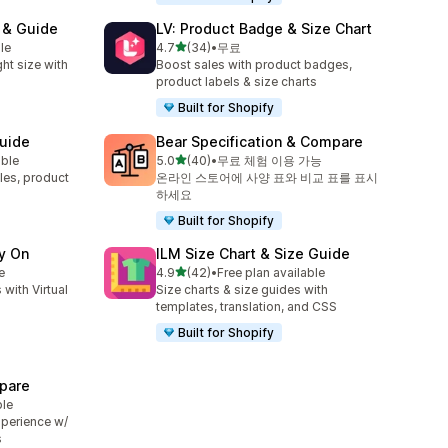
t & Guide
LV: Product Badge & Size Chart
별 5개 중
le
4.7
(34)
•
무료
총 리뷰 34개
ht size with
Boost sales with product badges,
product labels & size charts
Built for Shopify
Guide
Bear Specification & Compare
별 5개 중
able
5.0
(40)
•
무료 체험 이용 가능
총 리뷰 40개
bles, product
온라인 스토어에 사양 표와 비교 표를 표시
하세요
Built for Shopify
ry On
ILM Size Chart & Size Guide
별 5개 중
e
4.9
(42)
•
Free plan available
총 리뷰 42개
 with Virtual
Size charts & size guides with
templates, translation, and CSS
Built for Shopify
pare
ble
perience w/
s