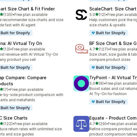
art Size Chart & Fit Finder
ScaleChart: Size Char
별 5개 중
별 5개 중
(130)
•
Free plan available
5.0
(12)
•
Free plan availab
리뷰 130개
총 리뷰 12개
e recommender size charts and size
Help customers pick the rig
de fast with AI agent
size charts & upsells
Built for Shopify
Built for Shopify
na: AI Virtual Try On
BF Size Chart & Size 
별 5개 중
별 5개 중
(13)
•
Free plan available
4.7
(127)
•
Free plan avail
리뷰 13개
총 리뷰 127개
st revenue with AI Virtual Try-On
Size chart, size guide & ta
 any product you sell
compare product sizes
Built for Shopify
Built for Shopify
ap Compare: Compare
TryPoint ‑ AI Virtual T
별 5개 중
oducts
5.0
(9)
•
Free plan availabl
총 리뷰 9개
Boost sales and cut returns
별 5개 중
(7)
•
Free plan available
리뷰 7개
AI Try-On for fashion
e-by-side product comparison with
iants and metafields
Built for Shopify
Built for Shopify
C Size Charts
Equate ‑ Product Com
별 5개 중
별 5개 중
(122)
•
Free plan available
4.7
(29)
•
Free plan availa
리뷰 122개
총 리뷰 29개
uce return rates with unlimited size
Refine compare product ex
rts and size guides
product comparison table