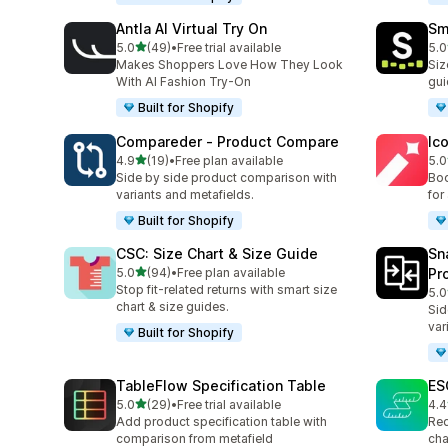
Antla AI Virtual Try On
Sm
별 5개 중
5.0
(49)
•
Free trial available
5.0
총 리뷰 49개
총 
Makes Shoppers Love How They Look
Siz
With AI Fashion Try-On
gui
Built for Shopify
Compareder ‑ Product Compare
Ico
별 5개 중
4.9
(19)
•
Free plan available
5.0
총 리뷰 19개
총 
Side by side product comparison with
Boo
variants and metafields.
for
Built for Shopify
CSC: Size Chart & Size Guide
Sn
별 5개 중
5.0
(94)
•
Free plan available
Pr
총 리뷰 94개
Stop fit-related returns with smart size
5.0
총 
chart & size guides.
Sid
var
Built for Shopify
TableFlow Specification Table
ES
별 5개 중
5.0
(29)
•
Free trial available
4.4
총 리뷰 29개
총 
Add product specification table with
Red
comparison from metafield
cha