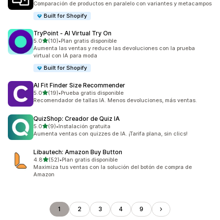
Comparación de productos en paralelo con variantes y metacampos
Built for Shopify
TryPoint ‑ AI Virtual Try On
de 5 estrellas
5.0
(10)
•
Plan gratis disponible
10 reseñas en total
Aumenta las ventas y reduce las devoluciones con la prueba
virtual con IA para moda
Built for Shopify
AI Fit Finder Size Recommender
de 5 estrellas
5.0
(19)
•
Prueba gratis disponible
19 reseñas en total
Recomendador de tallas IA. Menos devoluciones, más ventas.
QuizShop: Creador de Quiz IA
de 5 estrellas
5.0
(9)
•
Instalación gratuita
9 reseñas en total
Aumenta ventas con quizzes de IA. ¡Tarifa plana, sin clics!
Libautech: Amazon Buy Button
de 5 estrellas
4.8
(52)
•
Plan gratis disponible
52 reseñas en total
Maximiza tus ventas con la solución del botón de compra de
Amazon
1
2
3
4
9