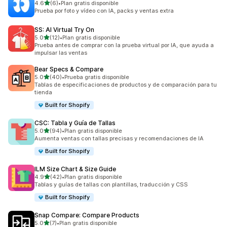
de 5 estrellas
4.6
(6)
•
Plan gratis disponible
6 reseñas en total
Prueba por foto y vídeo con IA, packs y ventas extra
SS: AI Virtual Try On
de 5 estrellas
5.0
(12)
•
Plan gratis disponible
12 reseñas en total
Prueba antes de comprar con la prueba virtual por IA, que ayuda a
impulsar las ventas
Bear Specs & Compare
de 5 estrellas
5.0
(40)
•
Prueba gratis disponible
40 reseñas en total
Tablas de especificaciones de productos y de comparación para tu
tienda
Built for Shopify
CSC: Tabla y Guía de Tallas
de 5 estrellas
5.0
(94)
•
Plan gratis disponible
94 reseñas en total
Aumenta ventas con tallas precisas y recomendaciones de IA
Built for Shopify
ILM Size Chart & Size Guide
de 5 estrellas
4.9
(42)
•
Plan gratis disponible
42 reseñas en total
Tablas y guías de tallas con plantillas, traducción y CSS
Built for Shopify
Snap Compare: Compare Products
de 5 estrellas
5.0
(7)
•
Plan gratis disponible
7 reseñas en total