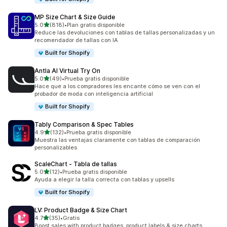
MP Size Chart & Size Guide
de 5 estrellas
5.0
(818)
•
Plan gratis disponible
818 reseñas en total
Reduce las devoluciones con tablas de tallas personalizadas y un
recomendador de tallas con IA
Built for Shopify
Antla AI Virtual Try On
de 5 estrellas
5.0
(49)
•
Prueba gratis disponible
49 reseñas en total
Hace que a los compradores les encante cómo se ven con el
probador de moda con inteligencia artificial
Built for Shopify
Tably Comparison & Spec Tables
de 5 estrellas
4.9
(132)
•
Prueba gratis disponible
132 reseñas en total
Muestra las ventajas claramente con tablas de comparación
personalizables
ScaleChart ‑ Tabla de tallas
de 5 estrellas
5.0
(12)
•
Prueba gratis disponible
12 reseñas en total
Ayuda a elegir la talla correcta con tablas y upsells
Built for Shopify
LV: Product Badge & Size Chart
de 5 estrellas
4.7
(35)
•
Gratis
35 reseñas en total
Boost sales with product badges, product labels & size charts