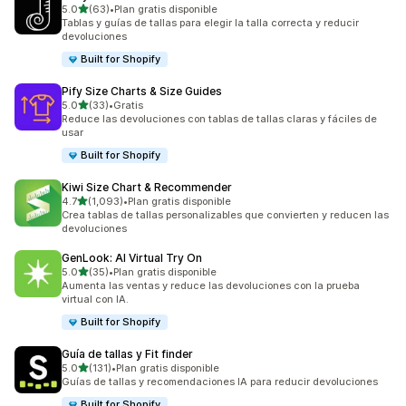
de 5 estrellas
5.0
(63)
•
Plan gratis disponible
63 reseñas en total
Tablas y guías de tallas para elegir la talla correcta y reducir
devoluciones
Built for Shopify
Pify Size Charts & Size Guides
de 5 estrellas
5.0
(33)
•
Gratis
33 reseñas en total
Reduce las devoluciones con tablas de tallas claras y fáciles de
usar
Built for Shopify
Kiwi Size Chart & Recommender
de 5 estrellas
4.7
(1,093)
•
Plan gratis disponible
1093 reseñas en total
Crea tablas de tallas personalizables que convierten y reducen las
devoluciones
GenLook: AI Virtual Try On
de 5 estrellas
5.0
(35)
•
Plan gratis disponible
35 reseñas en total
Aumenta las ventas y reduce las devoluciones con la prueba
virtual con IA.
Built for Shopify
Guía de tallas y Fit finder
de 5 estrellas
5.0
(131)
•
Plan gratis disponible
131 reseñas en total
Guías de tallas y recomendaciones IA para reducir devoluciones
Built for Shopify