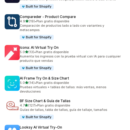
Built for Shopify
Compareder ‑ Product Compare
de 5 estrellas
4.9
(19)
•
Plan gratis disponible
19 reseñas en total
Comparación de productos lado a lado con variantes y
metacampos.
Built for Shopify
Icona: AI Virtual Try On
de 5 estrellas
5.0
(13)
•
Plan gratis disponible
13 reseñas en total
Aumenta los ingresos con la prueba virtual con IA para cualquier
producto que vendas
Built for Shopify
AI Frame Try On & Size Chart
de 5 estrellas
5.0
(14)
•
Plan gratis disponible
14 reseñas en total
Pruebas virtuales + tablas de tallas: más ventas, menos
devoluciones
BF Size Chart & Guía de Tallas
de 5 estrellas
4.7
(127)
•
Plan gratis disponible
127 reseñas en total
Guías de tallas, tabla de tallas, guía de tallaje, tamaños
Built for Shopify
Looksy AI Virtual Try‑On