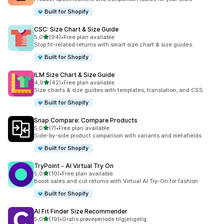
Built for Shopify
CSC: Size Chart & Size Guide
av 5 stjerner
5,0
(94)
•
Free plan available
Totalt 94 omtaler
Stop fit-related returns with smart size chart & size guides.
Built for Shopify
ILM Size Chart & Size Guide
av 5 stjerner
4,9
(42)
•
Free plan available
Totalt 42 omtaler
Size charts & size guides with templates, translation, and CSS
Built for Shopify
Snap Compare: Compare Products
av 5 stjerner
5,0
(7)
•
Free plan available
Totalt 7 omtaler
Side-by-side product comparison with variants and metafields
Built for Shopify
TryPoint ‑ AI Virtual Try On
av 5 stjerner
5,0
(10)
•
Free plan available
Totalt 10 omtaler
Boost sales and cut returns with Virtual AI Try-On for fashion
Built for Shopify
AI Fit Finder Size Recommender
av 5 stjerner
5,0
(19)
•
Gratis prøveperiode tilgjengelig
Totalt 19 omtaler