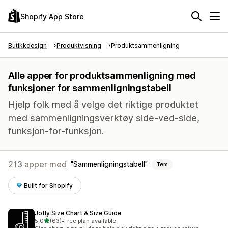
Shopify App Store
Butikkdesign
Produktvisning
Produktsammenligning
Alle apper for produktsammenligning med
funksjoner for sammenligningstabell
Hjelp folk med å velge det riktige produktet
med sammenligningsverktøy side-ved-side,
funksjon-for-funksjon.
213 apper med
Sammenligningstabell
Tøm
Built for Shopify
Jotly Size Chart & Size Guide
av 5 stjerner
5,0
(63)
•
Free plan available
Totalt 63 omtaler