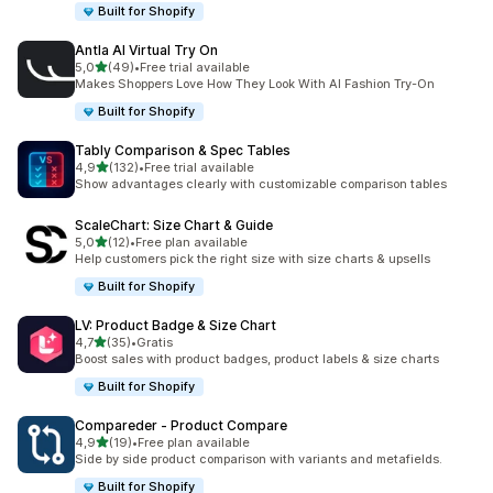
Built for Shopify
Antla AI Virtual Try On
av 5 stjerner
5,0
(49)
•
Free trial available
Totalt 49 omtaler
Makes Shoppers Love How They Look With AI Fashion Try-On
Built for Shopify
Tably Comparison & Spec Tables
av 5 stjerner
4,9
(132)
•
Free trial available
Totalt 132 omtaler
Show advantages clearly with customizable comparison tables
ScaleChart: Size Chart & Guide
av 5 stjerner
5,0
(12)
•
Free plan available
Totalt 12 omtaler
Help customers pick the right size with size charts & upsells
Built for Shopify
LV: Product Badge & Size Chart
av 5 stjerner
4,7
(35)
•
Gratis
Totalt 35 omtaler
Boost sales with product badges, product labels & size charts
Built for Shopify
Compareder ‑ Product Compare
av 5 stjerner
4,9
(19)
•
Free plan available
Totalt 19 omtaler
Side by side product comparison with variants and metafields.
Built for Shopify