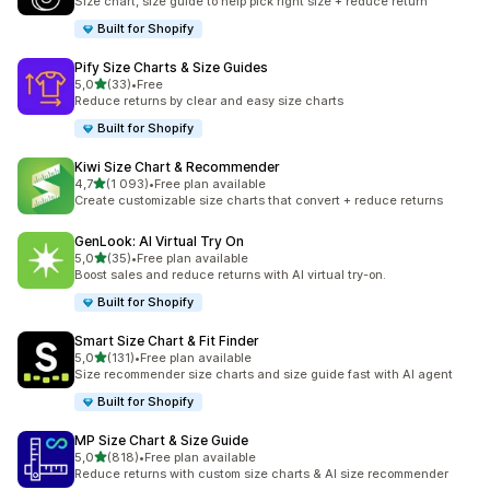
Size chart, size guide to help pick right size + reduce return
Built for Shopify
Pify Size Charts & Size Guides
av 5 stjerner
5,0
(33)
•
Free
Totalt 33 omtaler
Reduce returns by clear and easy size charts
Built for Shopify
Kiwi Size Chart & Recommender
av 5 stjerner
4,7
(1 093)
•
Free plan available
Totalt 1093 omtaler
Create customizable size charts that convert + reduce returns
GenLook: AI Virtual Try On
av 5 stjerner
5,0
(35)
•
Free plan available
Totalt 35 omtaler
Boost sales and reduce returns with AI virtual try-on.
Built for Shopify
Smart Size Chart & Fit Finder
av 5 stjerner
5,0
(131)
•
Free plan available
Totalt 131 omtaler
Size recommender size charts and size guide fast with AI agent
Built for Shopify
MP Size Chart & Size Guide
av 5 stjerner
5,0
(818)
•
Free plan available
Totalt 818 omtaler
Reduce returns with custom size charts & AI size recommender