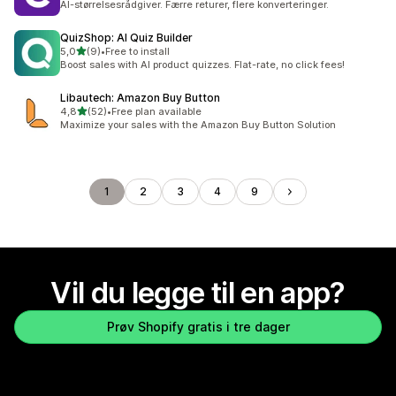
AI-størrelsesrådgiver. Færre returer, flere konverteringer.
QuizShop: AI Quiz Builder
av 5 stjerner
5,0
(9)
•
Free to install
Totalt 9 omtaler
Boost sales with AI product quizzes. Flat-rate, no click fees!
Libautech: Amazon Buy Button
av 5 stjerner
4,8
(52)
•
Free plan available
Totalt 52 omtaler
Maximize your sales with the Amazon Buy Button Solution
1
2
3
4
9
Vil du legge til en app?
Prøv Shopify gratis i tre dager