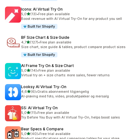
Icona: AI Virtual Try On
av 5 stjerner
5,0
(13)
•
Free plan available
Totalt 13 omtaler
Boost revenue with AI Virtual Try-On for any product you sell
Built for Shopify
BF Size Chart & Size Guide
av 5 stjerner
4,7
(127)
•
Free plan available
Totalt 127 omtaler
Size chart, size guide & tables, product compare product sizes
Built for Shopify
AI Frame Try On & Size Chart
av 5 stjerner
5,0
(14)
•
Free plan available
Totalt 14 omtaler
Virtual try on + size charts: more sales, fewer returns
Looksy AI Virtual Try‑On
av 5 stjerner
4,6
(6)
•
Gratis abonnement tilgjengelig
Totalt 6 omtaler
AI-prøving med foto, video, produktpakker og mersalg
SS: AI Virtual Try On
av 5 stjerner
5,0
(11)
•
Free plan available
Totalt 11 omtaler
Try Before You Buy with AI Virtual Try-On, helps boost sales
Bear Specs & Compare
av 5 stjerner
5,0
(40)
•
Free trial available
Totalt 40 omtaler
Product specifications and comparison tables for your store