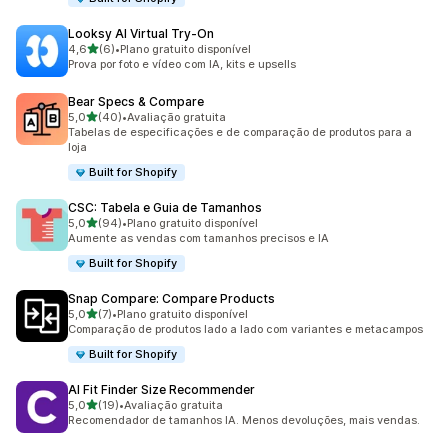
Looksy AI Virtual Try‑On
de 5 estrelas
4,6
(6)
•
Plano gratuito disponível
6 avaliações ao todo
Prova por foto e vídeo com IA, kits e upsells
Bear Specs & Compare
de 5 estrelas
5,0
(40)
•
Avaliação gratuita
40 avaliações ao todo
Tabelas de especificações e de comparação de produtos para a
loja
Built for Shopify
CSC: Tabela e Guia de Tamanhos
de 5 estrelas
5,0
(94)
•
Plano gratuito disponível
94 avaliações ao todo
Aumente as vendas com tamanhos precisos e IA
Built for Shopify
Snap Compare: Compare Products
de 5 estrelas
5,0
(7)
•
Plano gratuito disponível
7 avaliações ao todo
Comparação de produtos lado a lado com variantes e metacampos
Built for Shopify
AI Fit Finder Size Recommender
de 5 estrelas
5,0
(19)
•
Avaliação gratuita
19 avaliações ao todo
Recomendador de tamanhos IA. Menos devoluções, mais vendas.