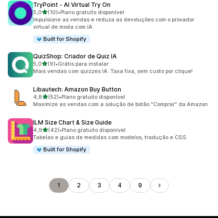
TryPoint ‑ AI Virtual Try On
de 5 estrelas
5,0
(10)
•
Plano gratuito disponível
10 avaliações ao todo
Impulsione as vendas e reduza as devoluções com o provador
virtual de moda com IA
Built for Shopify
QuizShop: Criador de Quiz IA
de 5 estrelas
5,0
(9)
•
Grátis para instalar
9 avaliações ao todo
Mais vendas com quizzes IA. Taxa fixa, sem custo por clique!
Libautech: Amazon Buy Button
de 5 estrelas
4,8
(52)
•
Plano gratuito disponível
52 avaliações ao todo
Maximize as vendas com a solução de botão "Comprar" da Amazon
ILM Size Chart & Size Guide
de 5 estrelas
4,9
(42)
•
Plano gratuito disponível
42 avaliações ao todo
Tabelas e guias de medidas com modelos, tradução e CSS
Built for Shopify
1
2
3
4
9