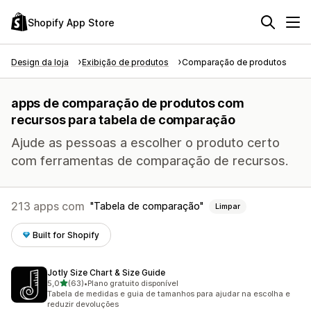
Shopify App Store
Design da loja
Exibição de produtos
Comparação de produtos
apps de comparação de produtos com
recursos para tabela de comparação
Ajude as pessoas a escolher o produto certo
com ferramentas de comparação de recursos.
213 apps com
Tabela de comparação
Limpar
Built for Shopify
Jotly Size Chart & Size Guide
de 5 estrelas
5,0
(63)
•
Plano gratuito disponível
63 avaliações ao todo
Tabela de medidas e guia de tamanhos para ajudar na escolha e
reduzir devoluções