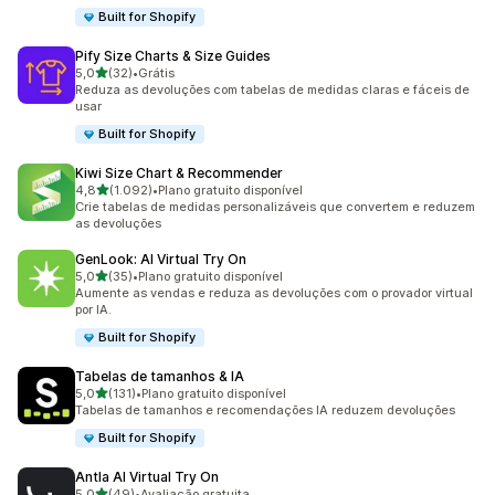
Built for Shopify
Pify Size Charts & Size Guides
de 5 estrelas
5,0
(32)
•
Grátis
32 avaliações ao todo
Reduza as devoluções com tabelas de medidas claras e fáceis de
usar
Built for Shopify
Kiwi Size Chart & Recommender
de 5 estrelas
4,8
(1.092)
•
Plano gratuito disponível
1092 avaliações ao todo
Crie tabelas de medidas personalizáveis que convertem e reduzem
as devoluções
GenLook: AI Virtual Try On
de 5 estrelas
5,0
(35)
•
Plano gratuito disponível
35 avaliações ao todo
Aumente as vendas e reduza as devoluções com o provador virtual
por IA.
Built for Shopify
Tabelas de tamanhos & IA
de 5 estrelas
5,0
(131)
•
Plano gratuito disponível
131 avaliações ao todo
Tabelas de tamanhos e recomendações IA reduzem devoluções
Built for Shopify
Antla AI Virtual Try On
de 5 estrelas
5,0
(49)
•
Avaliação gratuita