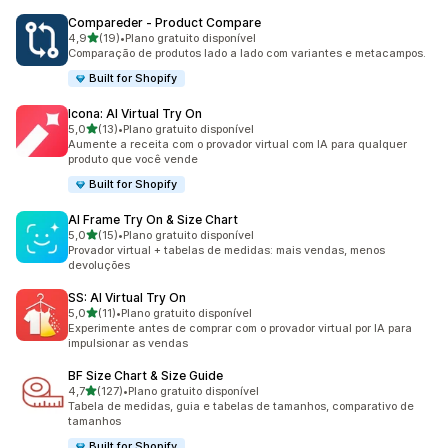
Compareder ‑ Product Compare
de 5 estrelas
4,9
(19)
•
Plano gratuito disponível
19 avaliações ao todo
Comparação de produtos lado a lado com variantes e metacampos.
Built for Shopify
Icona: AI Virtual Try On
de 5 estrelas
5,0
(13)
•
Plano gratuito disponível
13 avaliações ao todo
Aumente a receita com o provador virtual com IA para qualquer
produto que você vende
Built for Shopify
AI Frame Try On & Size Chart
de 5 estrelas
5,0
(15)
•
Plano gratuito disponível
15 avaliações ao todo
Provador virtual + tabelas de medidas: mais vendas, menos
devoluções
SS: AI Virtual Try On
de 5 estrelas
5,0
(11)
•
Plano gratuito disponível
11 avaliações ao todo
Experimente antes de comprar com o provador virtual por IA para
impulsionar as vendas
BF Size Chart & Size Guide
de 5 estrelas
4,7
(127)
•
Plano gratuito disponível
127 avaliações ao todo
Tabela de medidas, guia e tabelas de tamanhos, comparativo de
tamanhos
Built for Shopify