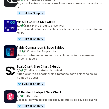
49 avaliações ao todo
Faça os clientes adorarem seus looks com o provador de moda por
IA
Built for Shopify
MP Size Chart & Size Guide
de 5 estrelas
5,0
(818)
•
Plano gratuito disponível
818 avaliações ao todo
Reduza as devoluções com tabelas de medidas e recomendação
por IA
Built for Shopify
Tably Comparison & Spec Tables
de 5 estrelas
4,9
(133)
•
Avaliação gratuita
133 avaliações ao todo
Mostre vantagens claramente com tabelas de comparação
personalizáveis
ScaleChart: Size Chart & Guide
de 5 estrelas
5,0
(12)
•
Plano gratuito disponível
12 avaliações ao todo
Ajude clientes a escolherem o tamanho certo com tabelas de
medidas e upsell
Built for Shopify
LV: Product Badge & Size Chart
de 5 estrelas
4,7
(34)
•
Grátis
34 avaliações ao todo
Boost sales with product badges, product labels & size charts
Built for Shopify