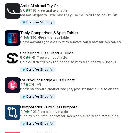
Antla AI Virtual Try On
เต็ม 5 ดาว
5.0
(49)
•
Free trial available
ทั้งหมด 49 รีวิว
Makes Shoppers Love How They Look With AI Fashion Try-On
Built for Shopify
Tably Comparison & Spec Tables
เต็ม 5 ดาว
4.9
(130)
•
Free trial available
ทั้งหมด 130 รีวิว
Show advantages clearly with customizable comparison tables
ScaleChart: Size Chart & Guide
เต็ม 5 ดาว
5.0
(14)
•
Free plan available
ทั้งหมด 14 รีวิว
Help customers pick the right size with size charts & upsells
Built for Shopify
LV: Product Badge & Size Chart
เต็ม 5 ดาว
4.7
(36)
•
ฟรี
ทั้งหมด 36 รีวิว
Boost sales with product badges, product labels & size charts
Built for Shopify
Compareder ‑ Product Compare
เต็ม 5 ดาว
4.9
(20)
•
Free plan available
ทั้งหมด 20 รีวิว
Side by side product comparison with variants and metafields.
Built for Shopify