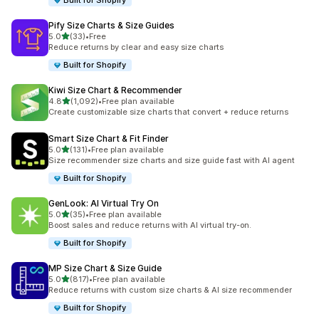
Built for Shopify
Pify Size Charts & Size Guides
เต็ม 5 ดาว
5.0
(33)
•
Free
ทั้งหมด 33 รีวิว
Reduce returns by clear and easy size charts
Built for Shopify
Kiwi Size Chart & Recommender
เต็ม 5 ดาว
4.8
(1,092)
•
Free plan available
ทั้งหมด 1092 รีวิว
Create customizable size charts that convert + reduce returns
Smart Size Chart & Fit Finder
เต็ม 5 ดาว
5.0
(131)
•
Free plan available
ทั้งหมด 131 รีวิว
Size recommender size charts and size guide fast with AI agent
Built for Shopify
GenLook: AI Virtual Try On
เต็ม 5 ดาว
5.0
(35)
•
Free plan available
ทั้งหมด 35 รีวิว
Boost sales and reduce returns with AI virtual try-on.
Built for Shopify
MP Size Chart & Size Guide
เต็ม 5 ดาว
5.0
(817)
•
Free plan available
ทั้งหมด 817 รีวิว
Reduce returns with custom size charts & AI size recommender
Built for Shopify