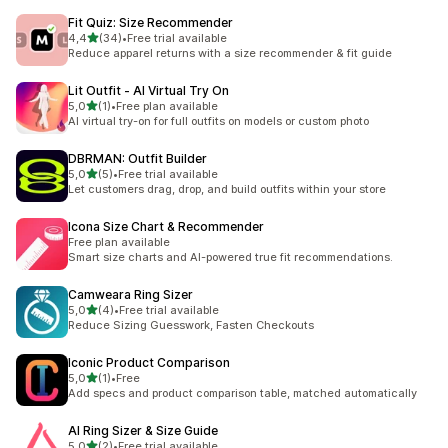
Fit Quiz: Size Recommender
/ 5 tähteä
4,4
(34)
•
Free trial available
34 arvostelua yhteensä
Reduce apparel returns with a size recommender & fit guide
Lit Outfit ‑ AI Virtual Try On
/ 5 tähteä
5,0
(1)
•
Free plan available
1 arvostelua yhteensä
AI virtual try-on for full outfits on models or custom photo
DBRMAN: Outfit Builder
/ 5 tähteä
5,0
(5)
•
Free trial available
5 arvostelua yhteensä
Let customers drag, drop, and build outfits within your store
Icona Size Chart & Recommender
Free plan available
Smart size charts and AI-powered true fit recommendations.
Camweara Ring Sizer
/ 5 tähteä
5,0
(4)
•
Free trial available
4 arvostelua yhteensä
Reduce Sizing Guesswork, Fasten Checkouts
Iconic Product Comparison
/ 5 tähteä
5,0
(1)
•
Free
1 arvostelua yhteensä
Add specs and product comparison table, matched automatically
AI Ring Sizer & Size Guide
/ 5 tähteä
5,0
(2)
•
Free trial available