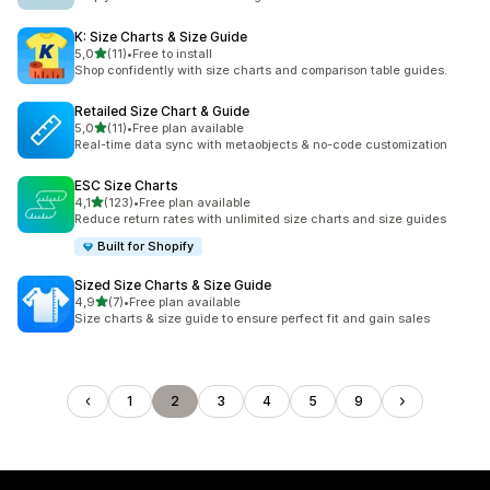
K: Size Charts & Size Guide
/ 5 tähteä
5,0
(11)
•
Free to install
11 arvostelua yhteensä
Shop confidently with size charts and comparison table guides.
Retailed Size Chart & Guide
/ 5 tähteä
5,0
(11)
•
Free plan available
11 arvostelua yhteensä
Real-time data sync with metaobjects & no-code customization
ESC Size Charts
/ 5 tähteä
4,1
(123)
•
Free plan available
123 arvostelua yhteensä
Reduce return rates with unlimited size charts and size guides
Built for Shopify
Sized Size Charts & Size Guide
/ 5 tähteä
4,9
(7)
•
Free plan available
7 arvostelua yhteensä
Size charts & size guide to ensure perfect fit and gain sales
1
2
3
4
5
9