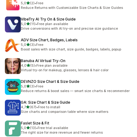
/ 5 tähteä
5,0
(2)
•
Free
2 arvostelua yhteensä
Reduce Returns with Customizable Size Charts & Size Guides
VibeTry AI Try On & Size Guide
/ 5 tähteä
5,0
(11)
•
Free plan available
11 arvostelua yhteensä
Drive conversions with AI try-on and precise size guidance
ADV Size Chart, Badges, Labels
/ 5 tähteä
5,0
(3)
•
Free
3 arvostelua yhteensä
Boost sales with size chart, size guide, badges, labels, popup
Banuba AI Virtual Try‑On
/ 5 tähteä
4,0
(5)
•
Free plan available
5 arvostelua yhteensä
Virtual try-on for makeup, glasses, lenses & hair color
DEVNZO Size Chart & Size Guide
/ 5 tähteä
5,0
(3)
•
Free
3 arvostelua yhteensä
Reduce returns & boost sales — smart size charts & recommender
GA: Size Chart & Size Guide
/ 5 tähteä
4,7
(67)
•
Free to install
67 arvostelua yhteensä
Size charts and comparison table where size matters
Faslet Size & Fit
/ 5 tähteä
5,0
(13)
•
Free trial available
13 arvostelua yhteensä
The right size for more revenue and fewer returns