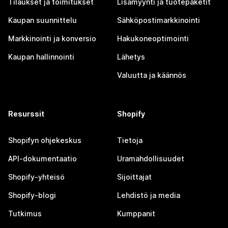
Tilaukset ja toimitukset
Lisämyynti ja tuotepaketit
Kaupan suunnittelu
Sähköpostimarkkinointi
Markkinointi ja konversio
Hakukoneoptimointi
Kaupan hallinnointi
Lähetys
Valuutta ja käännös
Resurssit
Shopify
Shopifyn ohjekeskus
Tietoja
API-dokumentaatio
Uramahdollisuudet
Shopify-yhteisö
Sijoittajat
Shopify-blogi
Lehdistö ja media
Tutkimus
Kumppanit