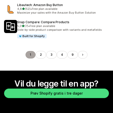
Libautech: Amazon Buy Button
av 5 stjerner
4,8
(52)
•
Free plan available
Totalt 52 omtaler
Maximize your sales with the Amazon Buy Button Solution
Snap Compare: Compare Products
av 5 stjerner
5,0
(7)
•
Free plan available
Totalt 7 omtaler
Side-by-side product comparison with variants and metafields
Built for Shopify
1
2
3
4
9
Vil du legge til en app?
Prøv Shopify gratis i tre dager