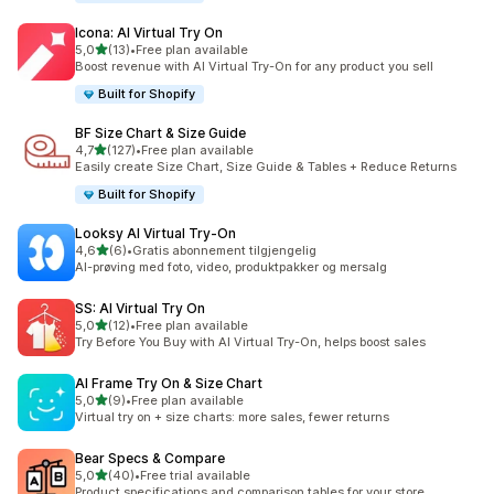
Icona: AI Virtual Try On
av 5 stjerner
5,0
(13)
•
Free plan available
Totalt 13 omtaler
Boost revenue with AI Virtual Try-On for any product you sell
Built for Shopify
BF Size Chart & Size Guide
av 5 stjerner
4,7
(127)
•
Free plan available
Totalt 127 omtaler
Easily create Size Chart, Size Guide & Tables + Reduce Returns
Built for Shopify
Looksy AI Virtual Try‑On
av 5 stjerner
4,6
(6)
•
Gratis abonnement tilgjengelig
Totalt 6 omtaler
AI-prøving med foto, video, produktpakker og mersalg
SS: AI Virtual Try On
av 5 stjerner
5,0
(12)
•
Free plan available
Totalt 12 omtaler
Try Before You Buy with AI Virtual Try-On, helps boost sales
AI Frame Try On & Size Chart
av 5 stjerner
5,0
(9)
•
Free plan available
Totalt 9 omtaler
Virtual try on + size charts: more sales, fewer returns
Bear Specs & Compare
av 5 stjerner
5,0
(40)
•
Free trial available
Totalt 40 omtaler
Product specifications and comparison tables for your store