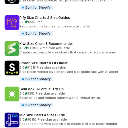
Size chart, size guide to help pick right size + reduce return
Built for Shopify
Pify Size Charts & Size Guides
av 5 stjerner
5,0
(33)
•
Free
Totalt 33 omtaler
Reduce returns by clear and easy size charts
Built for Shopify
Kiwi Size Chart & Recommender
av 5 stjerner
4,8
(1 092)
•
Free plan available
Totalt 1092 omtaler
Create customizable size charts that convert + reduce returns
Smart Size Chart & Fit Finder
av 5 stjerner
5,0
(131)
•
Free plan available
Totalt 131 omtaler
Size recommender size charts and size guide fast with AI agent
Built for Shopify
GenLook: AI Virtual Try On
av 5 stjerner
5,0
(35)
•
Free plan available
Totalt 35 omtaler
Boost sales and reduce returns with AI virtual try-on.
Built for Shopify
MP Size Chart & Size Guide
av 5 stjerner
5,0
(818)
•
Free plan available
Totalt 818 omtaler
Reduce returns with custom size charts & AI size recommender