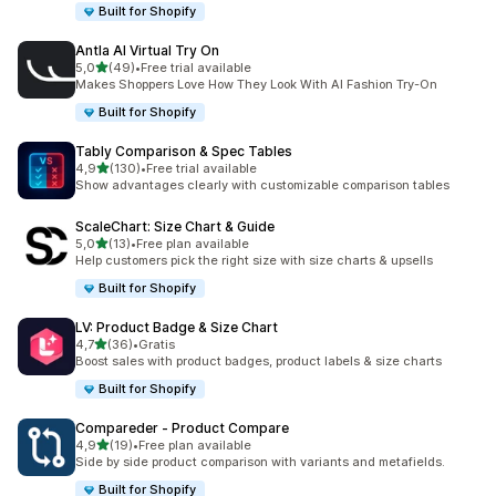
Built for Shopify
Antla AI Virtual Try On
av 5 stjerner
5,0
(49)
•
Free trial available
Totalt 49 omtaler
Makes Shoppers Love How They Look With AI Fashion Try-On
Built for Shopify
Tably Comparison & Spec Tables
av 5 stjerner
4,9
(130)
•
Free trial available
Totalt 130 omtaler
Show advantages clearly with customizable comparison tables
ScaleChart: Size Chart & Guide
av 5 stjerner
5,0
(13)
•
Free plan available
Totalt 13 omtaler
Help customers pick the right size with size charts & upsells
Built for Shopify
LV: Product Badge & Size Chart
av 5 stjerner
4,7
(36)
•
Gratis
Totalt 36 omtaler
Boost sales with product badges, product labels & size charts
Built for Shopify
Compareder ‑ Product Compare
av 5 stjerner
4,9
(19)
•
Free plan available
Totalt 19 omtaler
Side by side product comparison with variants and metafields.
Built for Shopify