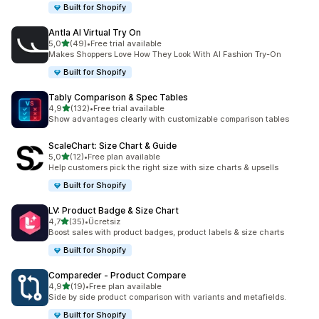
Built for Shopify
Antla AI Virtual Try On
5 yıldız üzerinden
5,0
(49)
•
Free trial available
toplam 49 değerlendirme
Makes Shoppers Love How They Look With AI Fashion Try-On
Built for Shopify
Tably Comparison & Spec Tables
5 yıldız üzerinden
4,9
(132)
•
Free trial available
toplam 132 değerlendirme
Show advantages clearly with customizable comparison tables
ScaleChart: Size Chart & Guide
5 yıldız üzerinden
5,0
(12)
•
Free plan available
toplam 12 değerlendirme
Help customers pick the right size with size charts & upsells
Built for Shopify
LV: Product Badge & Size Chart
5 yıldız üzerinden
4,7
(35)
•
Ücretsiz
toplam 35 değerlendirme
Boost sales with product badges, product labels & size charts
Built for Shopify
Compareder ‑ Product Compare
5 yıldız üzerinden
4,9
(19)
•
Free plan available
toplam 19 değerlendirme
Side by side product comparison with variants and metafields.
Built for Shopify