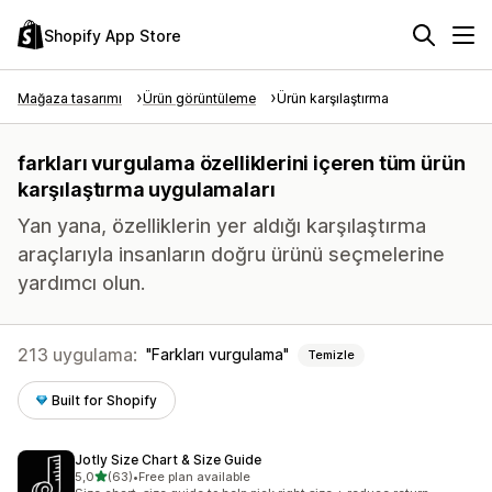
Shopify App Store
Mağaza tasarımı
Ürün görüntüleme
Ürün karşılaştırma
farkları vurgulama özelliklerini içeren tüm ürün
karşılaştırma uygulamaları
Yan yana, özelliklerin yer aldığı karşılaştırma
araçlarıyla insanların doğru ürünü seçmelerine
yardımcı olun.
213 uygulama:
Farkları vurgulama
Temizle
Built for Shopify
Jotly Size Chart & Size Guide
5 yıldız üzerinden
5,0
(63)
•
Free plan available
toplam 63 değerlendirme