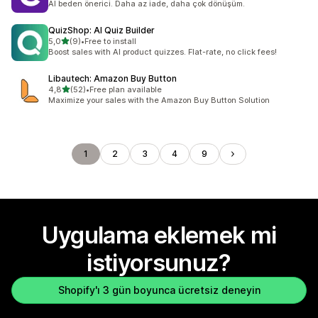
AI beden önerici. Daha az iade, daha çok dönüşüm.
QuizShop: AI Quiz Builder
5 yıldız üzerinden
5,0
(9)
•
Free to install
toplam 9 değerlendirme
Boost sales with AI product quizzes. Flat-rate, no click fees!
Libautech: Amazon Buy Button
5 yıldız üzerinden
4,8
(52)
•
Free plan available
toplam 52 değerlendirme
Maximize your sales with the Amazon Buy Button Solution
1
2
3
4
9
Uygulama eklemek mi
istiyorsunuz?
Shopify'ı 3 gün boyunca ücretsiz deneyin