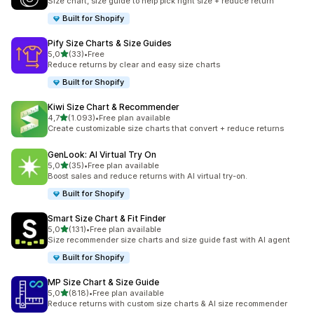
Size chart, size guide to help pick right size + reduce return
Built for Shopify
Pify Size Charts & Size Guides
5 yıldız üzerinden
5,0
(33)
•
Free
toplam 33 değerlendirme
Reduce returns by clear and easy size charts
Built for Shopify
Kiwi Size Chart & Recommender
5 yıldız üzerinden
4,7
(1.093)
•
Free plan available
toplam 1093 değerlendirme
Create customizable size charts that convert + reduce returns
GenLook: AI Virtual Try On
5 yıldız üzerinden
5,0
(35)
•
Free plan available
toplam 35 değerlendirme
Boost sales and reduce returns with AI virtual try-on.
Built for Shopify
Smart Size Chart & Fit Finder
5 yıldız üzerinden
5,0
(131)
•
Free plan available
toplam 131 değerlendirme
Size recommender size charts and size guide fast with AI agent
Built for Shopify
MP Size Chart & Size Guide
5 yıldız üzerinden
5,0
(818)
•
Free plan available
toplam 818 değerlendirme
Reduce returns with custom size charts & AI size recommender