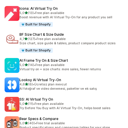
Icona: AI Virtual Try On
5 yıldız üzerinden
5,0
(13)
•
Free plan available
toplam 13 değerlendirme
Boost revenue with AI Virtual Try-On for any product you sell
Built for Shopify
BF Size Chart & Size Guide
5 yıldız üzerinden
4,7
(127)
•
Free plan available
toplam 127 değerlendirme
Size chart, size guide & tables, product compare product sizes
Built for Shopify
AI Frame Try On & Size Chart
5 yıldız üzerinden
5,0
(14)
•
Free plan available
toplam 14 değerlendirme
Virtual try on + size charts: more sales, fewer returns
Looksy AI Virtual Try‑On
5 yıldız üzerinden
4,6
(6)
•
Ücretsiz plan mevcut
toplam 6 değerlendirme
AI fotoğraf ve video denemesi, paketler ve ek satış
SS: AI Virtual Try On
5 yıldız üzerinden
5,0
(11)
•
Free plan available
toplam 11 değerlendirme
Try Before You Buy with AI Virtual Try-On, helps boost sales
Bear Specs & Compare
5 yıldız üzerinden
5,0
(40)
•
Free trial available
toplam 40 değerlendirme
Product specifications and comparison tables for your store