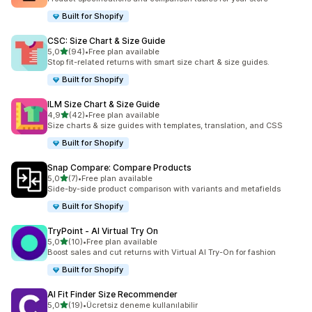
Built for Shopify
CSC: Size Chart & Size Guide
5 yıldız üzerinden
5,0
(94)
•
Free plan available
toplam 94 değerlendirme
Stop fit-related returns with smart size chart & size guides.
Built for Shopify
ILM Size Chart & Size Guide
5 yıldız üzerinden
4,9
(42)
•
Free plan available
toplam 42 değerlendirme
Size charts & size guides with templates, translation, and CSS
Built for Shopify
Snap Compare: Compare Products
5 yıldız üzerinden
5,0
(7)
•
Free plan available
toplam 7 değerlendirme
Side-by-side product comparison with variants and metafields
Built for Shopify
TryPoint ‑ AI Virtual Try On
5 yıldız üzerinden
5,0
(10)
•
Free plan available
toplam 10 değerlendirme
Boost sales and cut returns with Virtual AI Try-On for fashion
Built for Shopify
AI Fit Finder Size Recommender
5 yıldız üzerinden
5,0
(19)
•
Ücretsiz deneme kullanılabilir
toplam 19 değerlendirme