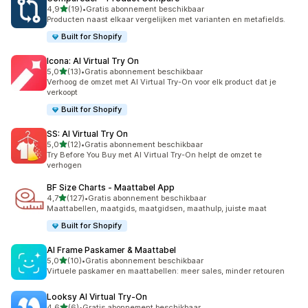
van 5 sterren
4,9
(19)
•
Gratis abonnement beschikbaar
19 recensies in totaal
Producten naast elkaar vergelijken met varianten en metafields.
Built for Shopify
Icona: AI Virtual Try On
van 5 sterren
5,0
(13)
•
Gratis abonnement beschikbaar
13 recensies in totaal
Verhoog de omzet met AI Virtual Try-On voor elk product dat je
verkoopt
Built for Shopify
SS: AI Virtual Try On
van 5 sterren
5,0
(12)
•
Gratis abonnement beschikbaar
12 recensies in totaal
Try Before You Buy met AI Virtual Try-On helpt de omzet te
verhogen
BF Size Charts ‑ Maattabel App
van 5 sterren
4,7
(127)
•
Gratis abonnement beschikbaar
127 recensies in totaal
Maattabellen, maatgids, maatgidsen, maathulp, juiste maat
Built for Shopify
AI Frame Paskamer & Maattabel
van 5 sterren
5,0
(10)
•
Gratis abonnement beschikbaar
10 recensies in totaal
Virtuele paskamer en maattabellen: meer sales, minder retouren
Looksy AI Virtual Try‑On
van 5 sterren
4,6
(6)
•
Gratis abonnement beschikbaar