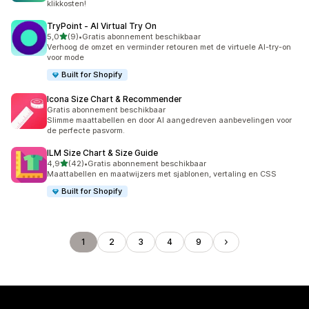
klikkosten!
TryPoint ‑ AI Virtual Try On
van 5 sterren
5,0
(9)
•
Gratis abonnement beschikbaar
9 recensies in totaal
Verhoog de omzet en verminder retouren met de virtuele AI-try-on
voor mode
Built for Shopify
Icona Size Chart & Recommender
Gratis abonnement beschikbaar
Slimme maattabellen en door AI aangedreven aanbevelingen voor
de perfecte pasvorm.
ILM Size Chart & Size Guide
van 5 sterren
4,9
(42)
•
Gratis abonnement beschikbaar
42 recensies in totaal
Maattabellen en maatwijzers met sjablonen, vertaling en CSS
Built for Shopify
1
2
3
4
9