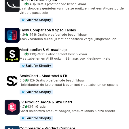
van 5 sterren
5,0
(49)
•
Gratis proefperiode beschikbaar
49 recensies in totaal
Laat shoppers genieten van hoe ze eruitzien met een AI-gestuurde
virtuele passessie
Built for Shopify
Tably Comparison & Spec Tables
van 5 sterren
4,9
(141)
•
Gratis proefperiode beschikbaar
141 recensies in totaal
Toon voordelen duidelijk met aanpasbare vergelijkingstabellen
Maattabellen & AI‑maathulp
van 5 sterren
5,0
(130)
•
Gratis abonnement beschikbaar
130 recensies in totaal
Maattabellen en AI fit quiz in één app, voor kledingwinkels
Built for Shopify
ScaleChart ‑ Maattabel & Fit
van 5 sterren
5,0
(12)
•
Gratis proefperiode beschikbaar
12 recensies in totaal
Help klanten de juiste maat kiezen met maattabellen en upsells
Built for Shopify
LV: Product Badge & Size Chart
van 5 sterren
4,7
(34)
•
Gratis
34 recensies in totaal
Boost sales with product badges, product labels & size charts
Built for Shopify
Compareder ‑ Product Compare