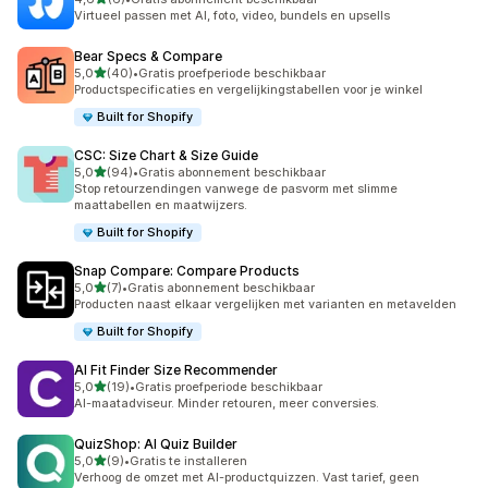
6 recensies in totaal
Virtueel passen met AI, foto, video, bundels en upsells
Bear Specs & Compare
van 5 sterren
5,0
(40)
•
Gratis proefperiode beschikbaar
40 recensies in totaal
Productspecificaties en vergelijkingstabellen voor je winkel
Built for Shopify
CSC: Size Chart & Size Guide
van 5 sterren
5,0
(94)
•
Gratis abonnement beschikbaar
94 recensies in totaal
Stop retourzendingen vanwege de pasvorm met slimme
maattabellen en maatwijzers.
Built for Shopify
Snap Compare: Compare Products
van 5 sterren
5,0
(7)
•
Gratis abonnement beschikbaar
7 recensies in totaal
Producten naast elkaar vergelijken met varianten en metavelden
Built for Shopify
AI Fit Finder Size Recommender
van 5 sterren
5,0
(19)
•
Gratis proefperiode beschikbaar
19 recensies in totaal
AI-maatadviseur. Minder retouren, meer conversies.
QuizShop: AI Quiz Builder
van 5 sterren
5,0
(9)
•
Gratis te installeren
9 recensies in totaal
Verhoog de omzet met AI-productquizzen. Vast tarief, geen