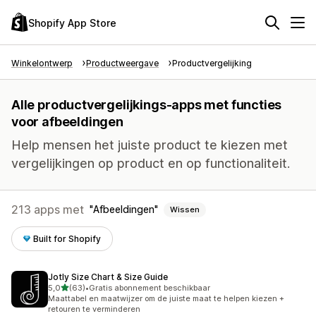
Shopify App Store
Winkelontwerp
Productweergave
Productvergelijking
Alle productvergelijkings-apps met functies
voor afbeeldingen
Help mensen het juiste product te kiezen met
vergelijkingen op product en op functionaliteit.
213 apps met
Afbeeldingen
Wissen
Built for Shopify
Jotly Size Chart & Size Guide
van 5 sterren
5,0
(63)
•
Gratis abonnement beschikbaar
63 recensies in totaal
Maattabel en maatwijzer om de juiste maat te helpen kiezen +
retouren te verminderen