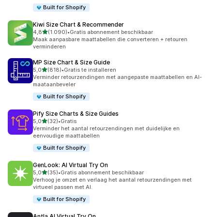
Built for Shopify
Kiwi Size Chart & Recommender
van 5 sterren
4,8
(1.090)
•
Gratis abonnement beschikbaar
1090 recensies in totaal
Maak aanpasbare maattabellen die converteren + retouren
verminderen
MP Size Chart & Size Guide
van 5 sterren
5,0
(818)
•
Gratis te installeren
818 recensies in totaal
Verminder retourzendingen met aangepaste maattabellen en AI-
maataanbeveler
Built for Shopify
Pify Size Charts & Size Guides
van 5 sterren
5,0
(32)
•
Gratis
32 recensies in totaal
Verminder het aantal retourzendingen met duidelijke en
eenvoudige maattabellen
Built for Shopify
GenLook: AI Virtual Try On
van 5 sterren
5,0
(35)
•
Gratis abonnement beschikbaar
35 recensies in totaal
Verhoog je omzet en verlaag het aantal retourzendingen met
virtueel passen met AI.
Built for Shopify
Antla AI Virtual Try On