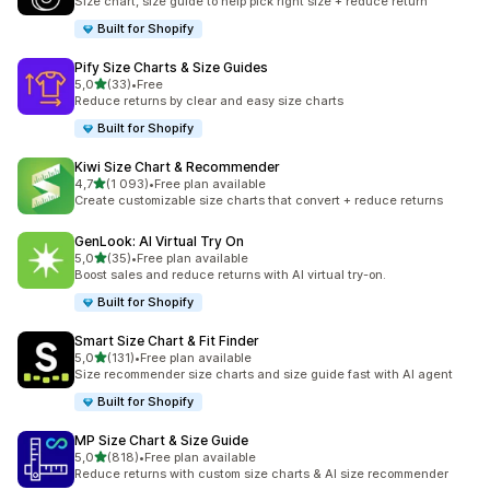
Size chart, size guide to help pick right size + reduce return
Built for Shopify
Pify Size Charts & Size Guides
av 5 stjerner
5,0
(33)
•
Free
Totalt 33 omtaler
Reduce returns by clear and easy size charts
Built for Shopify
Kiwi Size Chart & Recommender
av 5 stjerner
4,7
(1 093)
•
Free plan available
Totalt 1093 omtaler
Create customizable size charts that convert + reduce returns
GenLook: AI Virtual Try On
av 5 stjerner
5,0
(35)
•
Free plan available
Totalt 35 omtaler
Boost sales and reduce returns with AI virtual try-on.
Built for Shopify
Smart Size Chart & Fit Finder
av 5 stjerner
5,0
(131)
•
Free plan available
Totalt 131 omtaler
Size recommender size charts and size guide fast with AI agent
Built for Shopify
MP Size Chart & Size Guide
av 5 stjerner
5,0
(818)
•
Free plan available
Totalt 818 omtaler
Reduce returns with custom size charts & AI size recommender