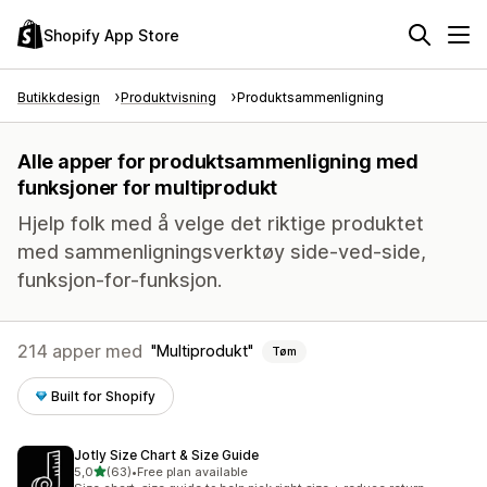
Shopify App Store
Butikkdesign
Produktvisning
Produktsammenligning
Alle apper for produktsammenligning med
funksjoner for multiprodukt
Hjelp folk med å velge det riktige produktet
med sammenligningsverktøy side-ved-side,
funksjon-for-funksjon.
214 apper med
Multiprodukt
Tøm
Built for Shopify
Jotly Size Chart & Size Guide
av 5 stjerner
5,0
(63)
•
Free plan available
Totalt 63 omtaler