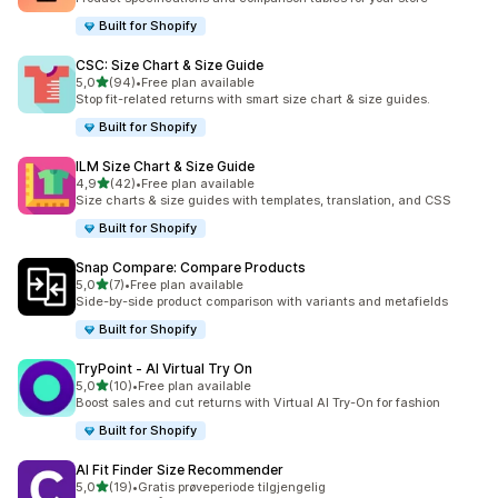
Built for Shopify
CSC: Size Chart & Size Guide
av 5 stjerner
5,0
(94)
•
Free plan available
Totalt 94 omtaler
Stop fit-related returns with smart size chart & size guides.
Built for Shopify
ILM Size Chart & Size Guide
av 5 stjerner
4,9
(42)
•
Free plan available
Totalt 42 omtaler
Size charts & size guides with templates, translation, and CSS
Built for Shopify
Snap Compare: Compare Products
av 5 stjerner
5,0
(7)
•
Free plan available
Totalt 7 omtaler
Side-by-side product comparison with variants and metafields
Built for Shopify
TryPoint ‑ AI Virtual Try On
av 5 stjerner
5,0
(10)
•
Free plan available
Totalt 10 omtaler
Boost sales and cut returns with Virtual AI Try-On for fashion
Built for Shopify
AI Fit Finder Size Recommender
av 5 stjerner
5,0
(19)
•
Gratis prøveperiode tilgjengelig
Totalt 19 omtaler