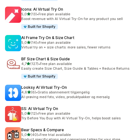
Icona: AI Virtual Try On
av 5 stjerner
5,0
(13)
•
Free plan available
Totalt 13 omtaler
Boost revenue with AI Virtual Try-On for any product you sell
Built for Shopify
AI Frame Try On & Size Chart
av 5 stjerner
5,0
(14)
•
Free plan available
Totalt 14 omtaler
Virtual try on + size charts: more sales, fewer returns
BF Size Chart & Size Guide
av 5 stjerner
4,7
(127)
•
Free plan available
Totalt 127 omtaler
Easily create Size Chart, Size Guide & Tables + Reduce Returns
Built for Shopify
Looksy AI Virtual Try‑On
av 5 stjerner
4,6
(6)
•
Gratis abonnement tilgjengelig
Totalt 6 omtaler
AI-prøving med foto, video, produktpakker og mersalg
SS: AI Virtual Try On
av 5 stjerner
5,0
(12)
•
Free plan available
Totalt 12 omtaler
Try Before You Buy with AI Virtual Try-On, helps boost sales
Bear Specs & Compare
av 5 stjerner
5,0
(40)
•
Free trial available
Totalt 40 omtaler
Product specifications and comparison tables for your store