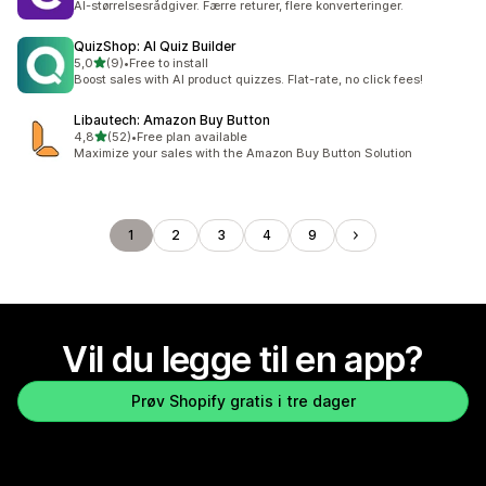
AI-størrelsesrådgiver. Færre returer, flere konverteringer.
QuizShop: AI Quiz Builder
av 5 stjerner
5,0
(9)
•
Free to install
Totalt 9 omtaler
Boost sales with AI product quizzes. Flat-rate, no click fees!
Libautech: Amazon Buy Button
av 5 stjerner
4,8
(52)
•
Free plan available
Totalt 52 omtaler
Maximize your sales with the Amazon Buy Button Solution
1
2
3
4
9
Vil du legge til en app?
Prøv Shopify gratis i tre dager