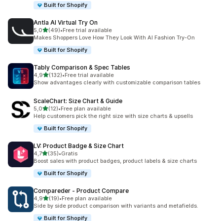
Built for Shopify
Antla AI Virtual Try On
av 5 stjerner
5,0
(49)
•
Free trial available
Totalt 49 omtaler
Makes Shoppers Love How They Look With AI Fashion Try-On
Built for Shopify
Tably Comparison & Spec Tables
av 5 stjerner
4,9
(132)
•
Free trial available
Totalt 132 omtaler
Show advantages clearly with customizable comparison tables
ScaleChart: Size Chart & Guide
av 5 stjerner
5,0
(12)
•
Free plan available
Totalt 12 omtaler
Help customers pick the right size with size charts & upsells
Built for Shopify
LV: Product Badge & Size Chart
av 5 stjerner
4,7
(35)
•
Gratis
Totalt 35 omtaler
Boost sales with product badges, product labels & size charts
Built for Shopify
Compareder ‑ Product Compare
av 5 stjerner
4,9
(19)
•
Free plan available
Totalt 19 omtaler
Side by side product comparison with variants and metafields.
Built for Shopify