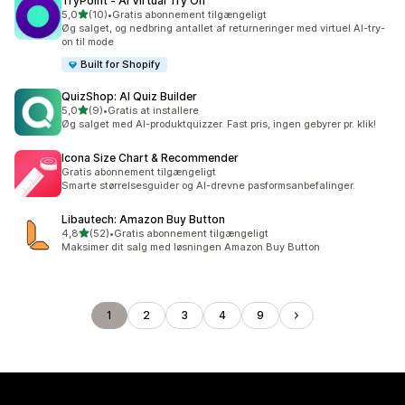
TryPoint ‑ AI Virtual Try On
ud af 5 stjerner
5,0
(10)
•
Gratis abonnement tilgængeligt
10 anmeldelser i alt
Øg salget, og nedbring antallet af returneringer med virtuel AI-try-
on til mode
Built for Shopify
QuizShop: AI Quiz Builder
ud af 5 stjerner
5,0
(9)
•
Gratis at installere
9 anmeldelser i alt
Øg salget med AI-produktquizzer. Fast pris, ingen gebyrer pr. klik!
Icona Size Chart & Recommender
Gratis abonnement tilgængeligt
Smarte størrelsesguider og AI-drevne pasformsanbefalinger.
Libautech: Amazon Buy Button
ud af 5 stjerner
4,8
(52)
•
Gratis abonnement tilgængeligt
52 anmeldelser i alt
Maksimer dit salg med løsningen Amazon Buy Button
1
2
3
4
9