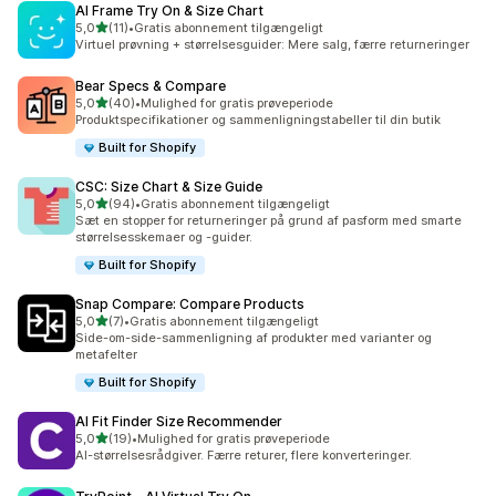
AI Frame Try On & Size Chart
ud af 5 stjerner
5,0
(11)
•
Gratis abonnement tilgængeligt
11 anmeldelser i alt
Virtuel prøvning + størrelsesguider: Mere salg, færre returneringer
Bear Specs & Compare
ud af 5 stjerner
5,0
(40)
•
Mulighed for gratis prøveperiode
40 anmeldelser i alt
Produktspecifikationer og sammenligningstabeller til din butik
Built for Shopify
CSC: Size Chart & Size Guide
ud af 5 stjerner
5,0
(94)
•
Gratis abonnement tilgængeligt
94 anmeldelser i alt
Sæt en stopper for returneringer på grund af pasform med smarte
størrelsesskemaer og -guider.
Built for Shopify
Snap Compare: Compare Products
ud af 5 stjerner
5,0
(7)
•
Gratis abonnement tilgængeligt
7 anmeldelser i alt
Side-om-side-sammenligning af produkter med varianter og
metafelter
Built for Shopify
AI Fit Finder Size Recommender
ud af 5 stjerner
5,0
(19)
•
Mulighed for gratis prøveperiode
19 anmeldelser i alt
AI-størrelsesrådgiver. Færre returer, flere konverteringer.