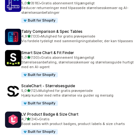
ud af 5 stjerner
5,0
(818)
•
Gratis abonnement tilgængeligt
818 anmeldelser i alt
Reducer returneringer med tilpassede størrelsesskemaer og AI-
størrelsesanbefalinger
Built for Shopify
Tably Comparison & Spec Tables
ud af 5 stjerner
4,9
(133)
•
Mulighed for gratis prøveperiode
133 anmeldelser i alt
Vis fordele tydeligt med sammenligningstabeller, der kan tilpasses
Smart Size Chart & Fit Finder
ud af 5 stjerner
5,0
(130)
•
Gratis abonnement tilgængeligt
130 anmeldelser i alt
Størrelsesanbefaling, størrelsesskemaer og størrelsesguide hurtigt
med en AI-agent
Built for Shopify
ScaleChart ‑ Størrelsesguide
ud af 5 stjerner
5,0
(12)
•
Mulighed for gratis prøveperiode
12 anmeldelser i alt
Hjælp kunder med rette størrelse via guider og mersalg
Built for Shopify
LV: Product Badge & Size Chart
ud af 5 stjerner
4,7
(34)
•
Gratis
34 anmeldelser i alt
Boost sales with product badges, product labels & size charts
Built for Shopify