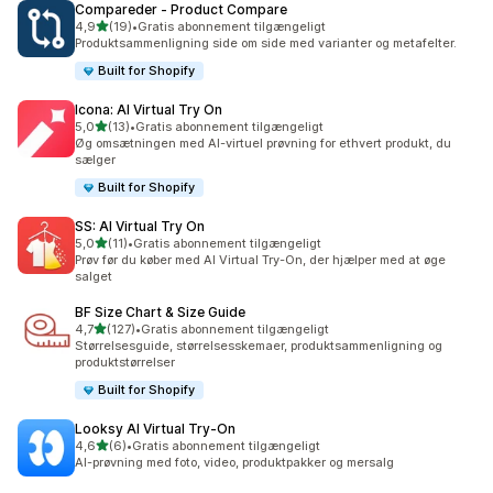
Compareder ‑ Product Compare
ud af 5 stjerner
4,9
(19)
•
Gratis abonnement tilgængeligt
19 anmeldelser i alt
Produktsammenligning side om side med varianter og metafelter.
Built for Shopify
Icona: AI Virtual Try On
ud af 5 stjerner
5,0
(13)
•
Gratis abonnement tilgængeligt
13 anmeldelser i alt
Øg omsætningen med AI-virtuel prøvning for ethvert produkt, du
sælger
Built for Shopify
SS: AI Virtual Try On
ud af 5 stjerner
5,0
(11)
•
Gratis abonnement tilgængeligt
11 anmeldelser i alt
Prøv før du køber med AI Virtual Try-On, der hjælper med at øge
salget
BF Size Chart & Size Guide
ud af 5 stjerner
4,7
(127)
•
Gratis abonnement tilgængeligt
127 anmeldelser i alt
Størrelsesguide, størrelsesskemaer, produktsammenligning og
produktstørrelser
Built for Shopify
Looksy AI Virtual Try‑On
ud af 5 stjerner
4,6
(6)
•
Gratis abonnement tilgængeligt
6 anmeldelser i alt
AI-prøvning med foto, video, produktpakker og mersalg