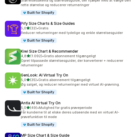
Størrelsesskema og størrelsesguide, der hjælper med at vælge den
rette størrelse og reducerer returneringer
Built for Shopify
Pify Size Charts & Size Guides
ud af 5 stjerner
5,0
(32)
•
Gratis
32 anmeldelser i alt
Reducer returneringer med tydelige og enkle størrelsesguider
Built for Shopify
Kiwi Size Chart & Recommender
ud af 5 stjerner
4,8
(1.092)
•
Gratis abonnement tilgængeligt
1092 anmeldelser i alt
Opret tilpassede størrelsesguider, der konverterer + reducerer
returneringer
GenLook: AI Virtual Try On
ud af 5 stjerner
5,0
(35)
•
Gratis abonnement tilgængeligt
35 anmeldelser i alt
Øg salget, og reducer returneringer med virtuel AI-prøvning.
Built for Shopify
Antla AI Virtual Try On
ud af 5 stjerner
5,0
(49)
•
Mulighed for gratis prøveperiode
49 anmeldelser i alt
Får kunderne til at elske deres udseende med en virtuel AI-
prøvefunktion til mode
Built for Shopify
MP Size Chart & Size Guide