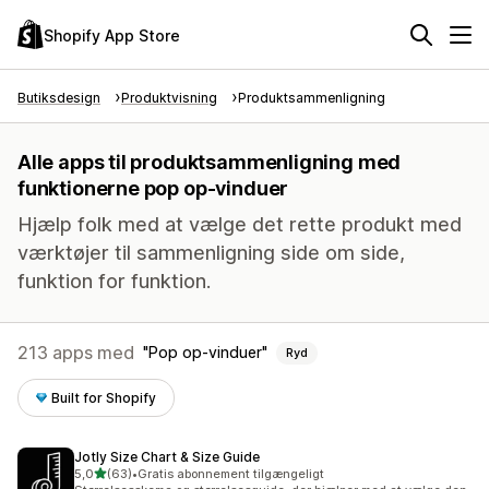
Shopify App Store
Butiksdesign
Produktvisning
Produktsammenligning
Alle apps til produktsammenligning med
funktionerne pop op-vinduer
Hjælp folk med at vælge det rette produkt med
værktøjer til sammenligning side om side,
funktion for funktion.
213 apps med
Pop op-vinduer
Ryd
Built for Shopify
Jotly Size Chart & Size Guide
ud af 5 stjerner
5,0
(63)
•
Gratis abonnement tilgængeligt
63 anmeldelser i alt