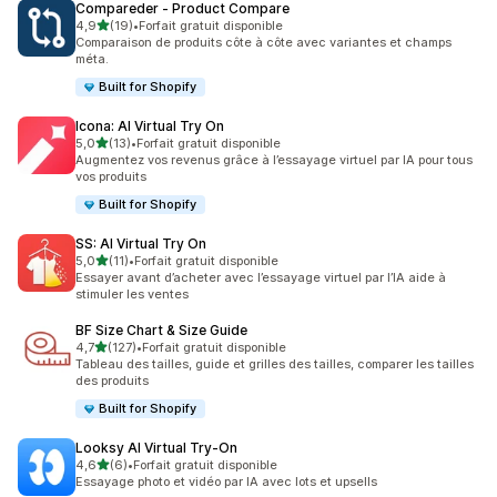
Compareder ‑ Product Compare
étoile(s) sur 5
4,9
(19)
•
Forfait gratuit disponible
19 avis au total
Comparaison de produits côte à côte avec variantes et champs
méta.
Built for Shopify
Icona: AI Virtual Try On
étoile(s) sur 5
5,0
(13)
•
Forfait gratuit disponible
13 avis au total
Augmentez vos revenus grâce à l’essayage virtuel par IA pour tous
vos produits
Built for Shopify
SS: AI Virtual Try On
étoile(s) sur 5
5,0
(11)
•
Forfait gratuit disponible
11 avis au total
Essayer avant d’acheter avec l’essayage virtuel par l’IA aide à
stimuler les ventes
BF Size Chart & Size Guide
étoile(s) sur 5
4,7
(127)
•
Forfait gratuit disponible
127 avis au total
Tableau des tailles, guide et grilles des tailles, comparer les tailles
des produits
Built for Shopify
Looksy AI Virtual Try‑On
étoile(s) sur 5
4,6
(6)
•
Forfait gratuit disponible
6 avis au total
Essayage photo et vidéo par IA avec lots et upsells