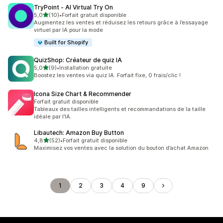
TryPoint ‑ AI Virtual Try On
étoile(s) sur 5
5,0
(10)
•
Forfait gratuit disponible
10 avis au total
Augmentez les ventes et réduisez les retours grâce à l’essayage
virtuel par IA pour la mode
Built for Shopify
QuizShop: Créateur de quiz IA
étoile(s) sur 5
5,0
(9)
•
Installation gratuite
9 avis au total
Boostez les ventes via quiz IA. Forfait fixe, 0 frais/clic !
Icona Size Chart & Recommender
Forfait gratuit disponible
Tableaux des tailles intelligents et recommandations de la taille
idéale par l’IA.
Libautech: Amazon Buy Button
étoile(s) sur 5
4,8
(52)
•
Forfait gratuit disponible
52 avis au total
Maximisez vos ventes avec la solution du bouton d’achat Amazon
1
2
3
4
9