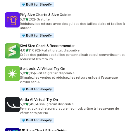
Built for Shopify
Pify Size Charts & Size Guides
étoile(s) sur 5
5,0
(32)
•
Gratuite
32 avis au total
Réduisez les retours avec des guides des tailles clairs et faciles à
utiliser
Built for Shopify
Kiwi Size Chart & Recommender
étoile(s) sur 5
4,8
(1 092)
•
Forfait gratuit disponible
1092 avis au total
Créez des guides des tailles personnalisables qui convertissent et
réduisent les retours
GenLook: AI Virtual Try On
étoile(s) sur 5
5,0
(35)
•
Forfait gratuit disponible
35 avis au total
Stimulez les ventes et réduisez les retours grâce à l’essayage
virtuel par IA.
Built for Shopify
Antla AI Virtual Try On
étoile(s) sur 5
5,0
(49)
•
Essai gratuit disponible
49 avis au total
Permet aux acheteurs d'adorer leur look grâce à l'essayage de
vêtements par l'IA
Built for Shopify
MP Size Chart & Size Guide