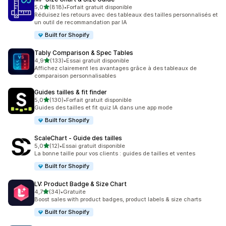
étoile(s) sur 5
5,0
(818)
•
Forfait gratuit disponible
818 avis au total
Réduisez les retours avec des tableaux des tailles personnalisés et
un outil de recommandation par IA
Built for Shopify
Tably Comparison & Spec Tables
étoile(s) sur 5
4,9
(133)
•
Essai gratuit disponible
133 avis au total
Affichez clairement les avantages grâce à des tableaux de
comparaison personnalisables
Guides tailles & fit finder
étoile(s) sur 5
5,0
(130)
•
Forfait gratuit disponible
130 avis au total
Guides des tailles et fit quiz IA dans une app mode
Built for Shopify
ScaleChart ‑ Guide des tailles
étoile(s) sur 5
5,0
(12)
•
Essai gratuit disponible
12 avis au total
La bonne taille pour vos clients : guides de tailles et ventes
Built for Shopify
LV: Product Badge & Size Chart
étoile(s) sur 5
4,7
(34)
•
Gratuite
34 avis au total
Boost sales with product badges, product labels & size charts
Built for Shopify