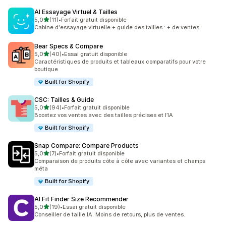
AI Essayage Virtuel & Tailles
étoile(s) sur 5
5,0
(11)
•
Forfait gratuit disponible
11 avis au total
Cabine d'essayage virtuelle + guide des tailles : + de ventes
Bear Specs & Compare
étoile(s) sur 5
5,0
(40)
•
Essai gratuit disponible
40 avis au total
Caractéristiques de produits et tableaux comparatifs pour votre
boutique
Built for Shopify
CSC: Tailles & Guide
étoile(s) sur 5
5,0
(94)
•
Forfait gratuit disponible
94 avis au total
Boostez vos ventes avec des tailles précises et l’IA
Built for Shopify
Snap Compare: Compare Products
étoile(s) sur 5
5,0
(7)
•
Forfait gratuit disponible
7 avis au total
Comparaison de produits côte à côte avec variantes et champs
méta
Built for Shopify
AI Fit Finder Size Recommender
étoile(s) sur 5
5,0
(19)
•
Essai gratuit disponible
19 avis au total
Conseiller de taille IA. Moins de retours, plus de ventes.