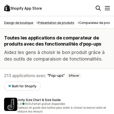
Shopify App Store
Design de boutique
Présentation de produits
Comparateur de produi
Toutes les applications de comparateur de
produits avec des fonctionnalités d'pop-ups
Aidez les gens à choisir le bon produit grâce à
des outils de comparaison de fonctionnalités.
213 applications avec
Pop-ups
Effacer
Built for Shopify
Jotly Size Chart & Size Guide
étoile(s) sur 5
5,0
(63)
•
Forfait gratuit disponible
63 avis au total
Tableau et guide des tailles pour aider à choisir la bonne taille et
réduire les retours