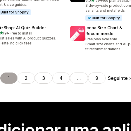
de 5 estrelas
5,0
(7)
•
Free plan availabl
7 total de avaliações
rt & size guides.
Side-by-side product com
variants and metafields
Built for Shopify
Built for Shopify
izShop: AI Quiz Builder
Icona Size Chart &
de 5 estrelas
(9)
•
Free to install
Recommender
otal de avaliações
st sales with AI product quizzes.
Free plan available
t-rate, no click fees!
Smart size charts and AI-
fit recommendations.
Seguinte
1
2
3
4
…
9
dicionar uma apl