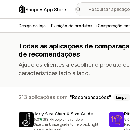
Shopify App Store
Design da loja
Exibição de produtos
Comparação ent
Todas as aplicações de comparaçã
de recomendações
Ajude os clientes a escolher o produto 
características lado a lado.
213 aplicações com
Recomendações
Limpar
Jotly Size Chart & Size Guide
Pi
de 5 estrelas
5,0
(63)
•
Free plan available
5,0
63 total de avaliações
32 
Size chart, size guide to help pick right
Red
size + reduce return
cha