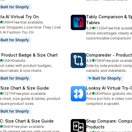
Built for Shopify
la AI Virtual Try On
Tably Comparison & S
de 5 estrelas
(49)
•
Free trial available
Tables
total de avaliações
kes Shoppers Love How They Look
de 5 estrelas
4,9
(133)
•
Free trial availa
133 total de avaliações
h AI Fashion Try-On
Show advantages clearly w
customizable comparison 
Built for Shopify
: Product Badge & Size Chart
Compareder ‑ Produc
de 5 estrelas
de 5 estrelas
(34)
•
Gratuito
4,9
(19)
•
Free plan availab
total de avaliações
19 total de avaliações
st sales with product badges,
Side by side product comp
duct labels & size charts
variants and metafields.
Built for Shopify
Built for Shopify
 Size Chart & Size Guide
Looksy AI Virtual Try‑
de 5 estrelas
de 5 estrelas
(127)
•
Free plan available
4,6
(6)
•
Plano gratuito di
 total de avaliações
6 total de avaliações
e chart, size guide & tables, product
Prova por foto e vídeo com
pare product sizes
conjuntos e upsells
Built for Shopify
C: Size Chart & Size Guide
Snap Compare: Compa
de 5 estrelas
(94)
•
Free plan available
Products
total de avaliações
p fit-related returns with smart size