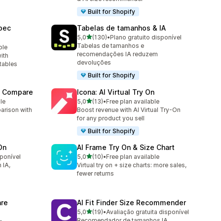
Built for Shopify
pec
Tabelas de tamanhos & IA
de 5 estrelas
5,0
(130)
•
Plano gratuito disponível
130 total de avaliações
Tabelas de tamanhos e
ble
recomendações IA reduzem
ith
devoluções
tables
Built for Shopify
t Compare
Icona: AI Virtual Try On
de 5 estrelas
le
5,0
(13)
•
Free plan available
13 total de avaliações
arison with
Boost revenue with AI Virtual Try-On
for any product you sell
Built for Shopify
On
AI Frame Try On & Size Chart
de 5 estrelas
sponível
5,0
(10)
•
Free plan available
10 total de avaliações
 IA,
Virtual try on + size charts: more sales,
fewer returns
re
AI Fit Finder Size Recommender
de 5 estrelas
5,0
(19)
•
Avaliação gratuita disponível
19 total de avaliações
Recomendador de tamanhos IA.