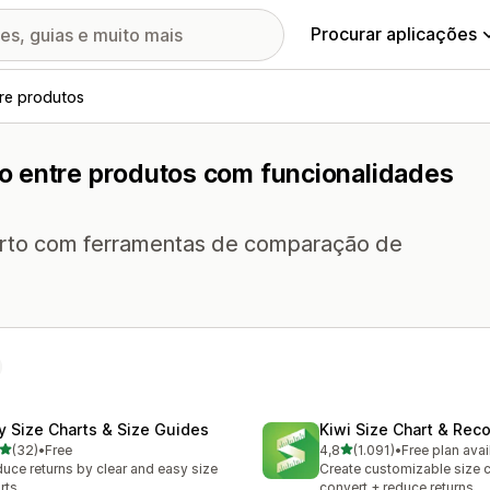
Procurar aplicações
re produtos
o entre produtos com funcionalidades
certo com ferramentas de comparação de
fy Size Charts & Size Guides
Kiwi Size Chart & Re
de 5 estrelas
de 5 estrelas
(32)
•
Free
4,8
(1.091)
•
Free plan avai
total de avaliações
1091 total de avaliações
uce returns by clear and easy size
Create customizable size c
rts
convert + reduce returns