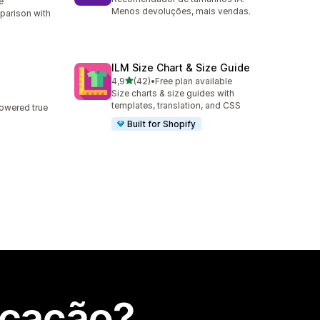
e
Menos devoluções, mais vendas.
parison with
ILM Size Chart & Size Guide
de 5 estrelas
4,9
(42)
•
Free plan available
42 total de avaliações
Size charts & size guides with
templates, translation, and CSS
powered true
Built for Shopify
icação?