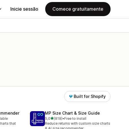
Inicie sessão
Comece gratuitamente
Built for Shopify
commender
MP Size Chart & Size Guide
de 5 estrelas
lable
5,0
(818)
•
Free to install
818 total de avaliações
harts that
Reduce returns with custom size charts
& AI size recommender