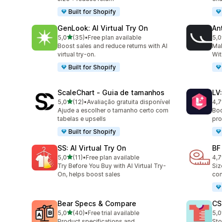
Built for Shopify
GenLook: AI Virtual Try On
Ant
de 5 estrelas
5,0
(35)
•
Free plan available
5,0
35 total de avaliações
49 
Boost sales and reduce returns with AI
Ma
virtual try-on.
Wit
Built for Shopify
ScaleChart ‑ Guia de tamanhos
LV
de 5 estrelas
5,0
(12)
•
Avaliação gratuita disponível
4,7
12 total de avaliações
34 
Ajude a escolher o tamanho certo com
Boo
tabelas e upsells
pro
Built for Shopify
SS: AI Virtual Try On
BF
de 5 estrelas
5,0
(11)
•
Free plan available
4,7
11 total de avaliações
127
Try Before You Buy with AI Virtual Try-
Siz
On, helps boost sales
com
Bear Specs & Compare
CS
de 5 estrelas
5,0
(40)
•
Free trial available
5,0
40 total de avaliações
94 
Product specifications and
Sto