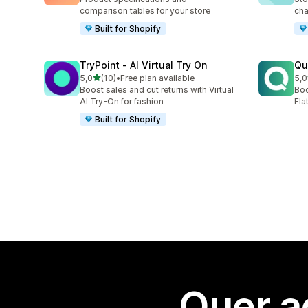
comparison tables for your store
cha
Built for Shopify
TryPoint ‑ AI Virtual Try On
Qu
de 5 estrelas
5,0
(10)
•
Free plan available
5,0
10 total de avaliações
9 t
Boost sales and cut returns with Virtual
Boo
AI Try-On for fashion
Fla
Built for Shopify
Quer a