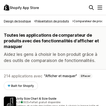
Shopify App Store
Design de boutique
Présentation de produits
Comparateur de produi
Toutes les applications de comparateur de
produits avec des fonctionnalités d'afficher et
masquer
Aidez les gens à choisir le bon produit grâce à
des outils de comparaison de fonctionnalités.
214 applications avec
Afficher et masquer
Effacer
Built for Shopify
Jotly Size Chart & Size Guide
étoile(s) sur 5
5,0
(63)
•
Forfait gratuit disponible
63 avis au total
Tableau et guide des tailles pour aider à choisir la bonne taille et