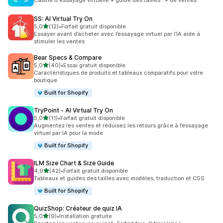
Cabine d'essayage virtuelle + guide des tailles : + de ventes
SS: AI Virtual Try On
étoile(s) sur 5
5,0
(12)
•
Forfait gratuit disponible
12 avis au total
Essayer avant d’acheter avec l’essayage virtuel par l’IA aide à
stimuler les ventes
Bear Specs & Compare
étoile(s) sur 5
5,0
(40)
•
Essai gratuit disponible
40 avis au total
Caractéristiques de produits et tableaux comparatifs pour votre
boutique
Built for Shopify
TryPoint ‑ AI Virtual Try On
étoile(s) sur 5
5,0
(11)
•
Forfait gratuit disponible
11 avis au total
Augmentez les ventes et réduisez les retours grâce à l’essayage
virtuel par IA pour la mode
Built for Shopify
ILM Size Chart & Size Guide
étoile(s) sur 5
4,9
(42)
•
Forfait gratuit disponible
42 avis au total
Tableaux et guides des tailles avec modèles, traduction et CSS
Built for Shopify
QuizShop: Créateur de quiz IA
étoile(s) sur 5
5,0
(9)
•
Installation gratuite
9 avis au total