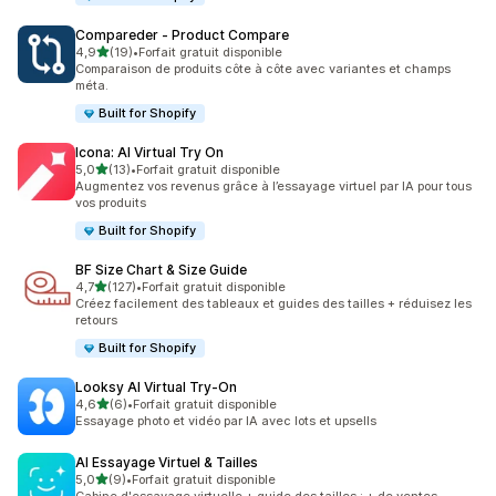
Compareder ‑ Product Compare
étoile(s) sur 5
4,9
(19)
•
Forfait gratuit disponible
19 avis au total
Comparaison de produits côte à côte avec variantes et champs
méta.
Built for Shopify
Icona: AI Virtual Try On
étoile(s) sur 5
5,0
(13)
•
Forfait gratuit disponible
13 avis au total
Augmentez vos revenus grâce à l’essayage virtuel par IA pour tous
vos produits
Built for Shopify
BF Size Chart & Size Guide
étoile(s) sur 5
4,7
(127)
•
Forfait gratuit disponible
127 avis au total
Créez facilement des tableaux et guides des tailles + réduisez les
retours
Built for Shopify
Looksy AI Virtual Try‑On
étoile(s) sur 5
4,6
(6)
•
Forfait gratuit disponible
6 avis au total
Essayage photo et vidéo par IA avec lots et upsells
AI Essayage Virtuel & Tailles
étoile(s) sur 5
5,0
(9)
•
Forfait gratuit disponible
9 avis au total