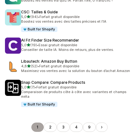
Boostez les ventes via quiz IA. Forfait fixe, 0 frais/clic !
CSC: Tailles & Guide
étoile(s) sur 5
5,0
(94)
•
Forfait gratuit disponible
94 avis au total
Boostez vos ventes avec des tailles précises et l’IA
Built for Shopify
AI Fit Finder Size Recommender
étoile(s) sur 5
5,0
(19)
•
Essai gratuit disponible
19 avis au total
Conseiller de taille IA. Moins de retours, plus de ventes.
Libautech: Amazon Buy Button
étoile(s) sur 5
4,8
(52)
•
Forfait gratuit disponible
52 avis au total
Maximisez vos ventes avec la solution du bouton d’achat Amazon
Snap Compare: Compare Products
étoile(s) sur 5
5,0
(7)
•
Forfait gratuit disponible
7 avis au total
Comparaison de produits côte à côte avec variantes et champs
méta
Built for Shopify
1
2
3
4
9