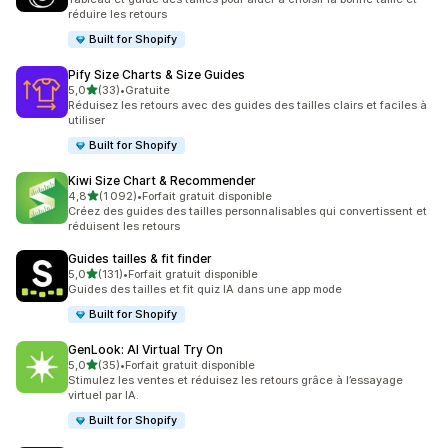
réduire les retours
Built for Shopify
Pify Size Charts & Size Guides
étoile(s) sur 5
5,0
(33)
•
Gratuite
33 avis au total
Réduisez les retours avec des guides des tailles clairs et faciles à
utiliser
Built for Shopify
Kiwi Size Chart & Recommender
étoile(s) sur 5
4,8
(1 092)
•
Forfait gratuit disponible
1092 avis au total
Créez des guides des tailles personnalisables qui convertissent et
réduisent les retours
Guides tailles & fit finder
étoile(s) sur 5
5,0
(131)
•
Forfait gratuit disponible
131 avis au total
Guides des tailles et fit quiz IA dans une app mode
Built for Shopify
GenLook: AI Virtual Try On
étoile(s) sur 5
5,0
(35)
•
Forfait gratuit disponible
35 avis au total
Stimulez les ventes et réduisez les retours grâce à l’essayage
virtuel par IA.
Built for Shopify