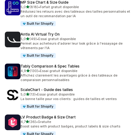
MP Size Chart & Size Guide
étoile(s) sur 5
5,0
(818)
•
Forfait gratuit disponible
818 avis au total
Réduisez les retours avec des tableaux des tailles personnalisés et
un outil de recommandation par IA
Built for Shopify
Antla AI Virtual Try On
étoile(s) sur 5
5,0
(49)
•
Essai gratuit disponible
49 avis au total
Permet aux acheteurs d'adorer leur look grâce à l'essayage de
vêtements par l'IA
Built for Shopify
Tably Comparison & Spec Tables
étoile(s) sur 5
4,9
(130)
•
Essai gratuit disponible
130 avis au total
Affichez clairement les avantages grâce à des tableaux de
comparaison personnalisables
ScaleChart ‑ Guide des tailles
étoile(s) sur 5
5,0
(13)
•
Essai gratuit disponible
13 avis au total
La bonne taille pour vos clients : guides de tailles et ventes
Built for Shopify
LV: Product Badge & Size Chart
étoile(s) sur 5
4,7
(36)
•
Gratuite
36 avis au total
Boost sales with product badges, product labels & size charts
Built for Shopify