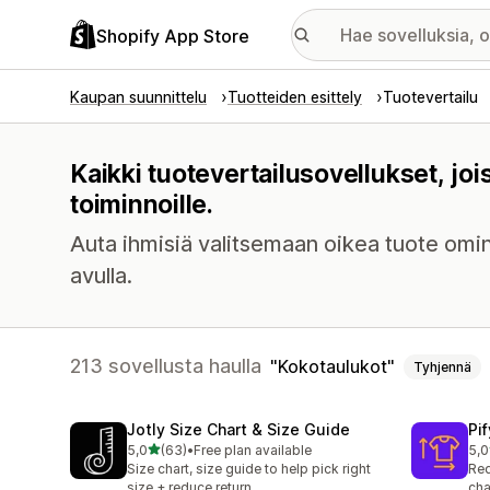
Shopify App Store
Kaupan suunnittelu
Tuotteiden esittely
Tuotevertailu
Kaikki tuotevertailusovellukset, jo
toiminnoille.
Auta ihmisiä valitsemaan oikea tuote omin
avulla.
213 sovellusta haulla
Kokotaulukot
Tyhjennä
Jotly Size Chart & Size Guide
Pi
/ 5 tähteä
5,0
(63)
•
Free plan available
5,0
63 arvostelua yhteensä
32 
Size chart, size guide to help pick right
Red
size + reduce return
cha