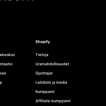
Shopify
jekeskus
Tietoja
ntaatio
Uramahdollisuudet
eisö
Sijoittajat
i
Lehdistö ja media
Kumppanit
Affiliate-kumppanit