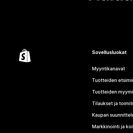
Sovellusluokat
Myyntikanavat
Tuotteiden etsimi
Tuotteiden myym
Tilaukset ja toimi
Kaupan suunnittel
Markkinointi ja ko