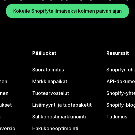
Kokeile Shopifyta ilmaiseksi kolmen päivän ajan
Pääluokat
Resurssit
Suoratoimitus
Shopifyn oh
nen
Markkinapaikat
API-dokume
inen
Tuotearvostelut
Shopify-yht
tukset
Lisämyynti ja tuotepaketit
Shopify-blog
u
Sähköpostimarkkinointi
Tutkimus
nversio
Hakukoneoptimointi