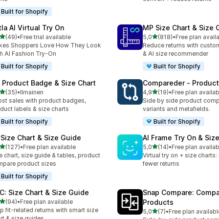
Built for Shopify
la AI Virtual Try On
MP Size Chart & Size 
/ 5 tähteä
/ 5 tähteä
(49)
•
Free trial available
5,0
(818)
•
Free plan avail
arvostelua yhteensä
818 arvostelua yhteensä
kes Shoppers Love How They Look
Reduce returns with custom
h AI Fashion Try-On
& AI size recommender
Built for Shopify
Built for Shopify
: Product Badge & Size Chart
Compareder ‑ Produc
/ 5 tähteä
/ 5 tähteä
(35)
•
Ilmainen
4,9
(19)
•
Free plan availab
arvostelua yhteensä
19 arvostelua yhteensä
st sales with product badges,
Side by side product comp
duct labels & size charts
variants and metafields.
Built for Shopify
Built for Shopify
 Size Chart & Size Guide
AI Frame Try On & Size
/ 5 tähteä
/ 5 tähteä
(127)
•
Free plan available
5,0
(14)
•
Free plan availab
 arvostelua yhteensä
14 arvostelua yhteensä
e chart, size guide & tables, product
Virtual try on + size charts
pare product sizes
fewer returns
Built for Shopify
C: Size Chart & Size Guide
Snap Compare: Compa
/ 5 tähteä
(94)
•
Free plan available
Products
arvostelua yhteensä
p fit-related returns with smart size
/ 5 tähteä
5,0
(7)
•
Free plan availabl
7 arvostelua yhteensä
rt & size guides.