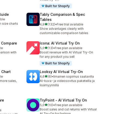
Built for Shopify
Guide
Tably Comparison & Spec
able
Tables
 size charts
/ 5 tähteä
4,9
(132)
•
Free trial available
132 arvostelua yhteensä
Show advantages clearly with
customizable comparison tables
t Compare
Icona: AI Virtual Try On
/ 5 tähteä
le
5,0
(13)
•
Free plan available
13 arvostelua yhteensä
arison with
Boost revenue with AI Virtual Try-On
for any product you sell
Built for Shopify
 Chart
Looksy AI Virtual Try‑On
/ 5 tähteä
le
4,6
(6)
•
Ilmainen sopimus saatavilla
6 arvostelua yhteensä
: more sales,
AI-kuva- ja videosovitus paketeilla ja
lisämyynnillä
re
TryPoint ‑ AI Virtual Try On
/ 5 tähteä
5,0
(10)
•
Free plan available
10 arvostelua yhteensä
Boost sales and cut returns with Virtual
e
AI Try-On for fashion