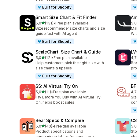
Built for Shopify
Smart Size Chart & Fit Finder
Ant
/ 5 tähteä
5,0
(131)
•
Free plan available
5,0
131 arvostelua yhteensä
49 
Size recommender size charts and size
Ma
guide fast with AI agent
Wit
Built for Shopify
ScaleChart: Size Chart & Guide
LV
/ 5 tähteä
5,0
(12)
•
Free plan available
4,7
12 arvostelua yhteensä
35 
Help customers pick the right size with
Boo
size charts & upsells
pro
Built for Shopify
SS: AI Virtual Try On
BF
/ 5 tähteä
5,0
(11)
•
Free plan available
4,7
11 arvostelua yhteensä
127
Try Before You Buy with AI Virtual Try-
Siz
On, helps boost sales
com
Bear Specs & Compare
CS
/ 5 tähteä
5,0
(40)
•
Free trial available
5,0
40 arvostelua yhteensä
94 
Product specifications and
Sto
comparison tables for your store
cha