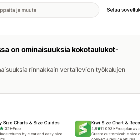
Selaa sovellu
issa on ominaisuuksia kokotaulukot-
aisuuksia rinnakkain vertailevien työkalujen
fy Size Charts & Size Guides
Kiwi Size Chart & Re
/ 5 tähteä
/ 5 tähteä
(32)
•
Free
4,8
(1 093)
•
Free plan ava
arvostelua yhteensä
1093 arvostelua yhteensä
uce returns by clear and easy size
Create customizable size c
rts
convert + reduce returns