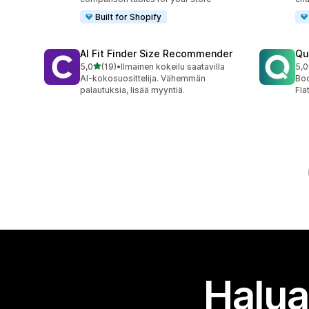
Built for Shopify
AI Fit Finder Size Recommender
Qu
/ 5 tähteä
5,0
(19)
•
Ilmainen kokeilu saatavilla
5,0
19 arvostelua yhteensä
9 a
AI-kokosuosittelija. Vähemmän
Boo
palautuksia, lisää myyntiä.
Fla
Halua