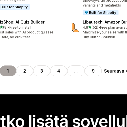
Side-by-side product com
variants and metafields
Built for Shopify
Built for Shopify
izShop: AI Quiz Builder
Libautech: Amazon Bu
/ 5 tähteä
/ 5 tähteä
(9)
•
Free to install
4,8
(52)
•
Free plan availa
rvostelua yhteensä
52 arvostelua yhteensä
st sales with AI product quizzes.
Maximize your sales with
t-rate, no click fees!
Buy Button Solution
Seuraava
1
2
3
4
…
9
tko lisätä sovell