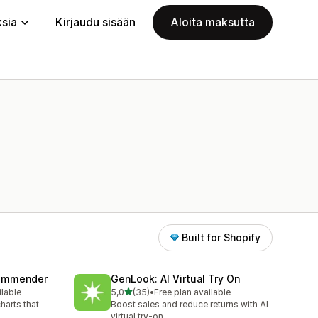
ksia
Kirjaudu sisään
Aloita maksutta
Built for Shopify
commender
GenLook: AI Virtual Try On
/ 5 tähteä
ilable
5,0
(35)
•
Free plan available
35 arvostelua yhteensä
harts that
Boost sales and reduce returns with AI
virtual try-on.