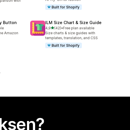
parison with
Built for Shopify
y Button
ILM Size Chart & Size Guide
/ 5 tähteä
ble
4,9
(42)
•
Free plan available
42 arvostelua yhteensä
 the Amazon
Size charts & size guides with
templates, translation, and CSS
Built for Shopify
uksen?