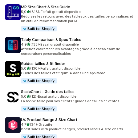
MP Size Chart & Size Guide
étoile(s) sur 5
5,0
(818)
•
Forfait gratuit disponible
818 avis au total
Réduisez les retours avec des tableaux des tailles personnalisés et
un outil de recommandation par IA
Built for Shopify
Tably Comparison & Spec Tables
étoile(s) sur 5
4,9
(133)
•
Essai gratuit disponible
133 avis au total
Affichez clairement les avantages grâce à des tableaux de
comparaison personnalisables
Guides tailles & fit finder
étoile(s) sur 5
5,0
(130)
•
Forfait gratuit disponible
130 avis au total
Guides des tailles et fit quiz IA dans une app mode
Built for Shopify
ScaleChart ‑ Guide des tailles
étoile(s) sur 5
5,0
(12)
•
Essai gratuit disponible
12 avis au total
La bonne taille pour vos clients : guides de tailles et ventes
Built for Shopify
LV: Product Badge & Size Chart
étoile(s) sur 5
4,7
(34)
•
Gratuite
34 avis au total
Boost sales with product badges, product labels & size charts
Built for Shopify