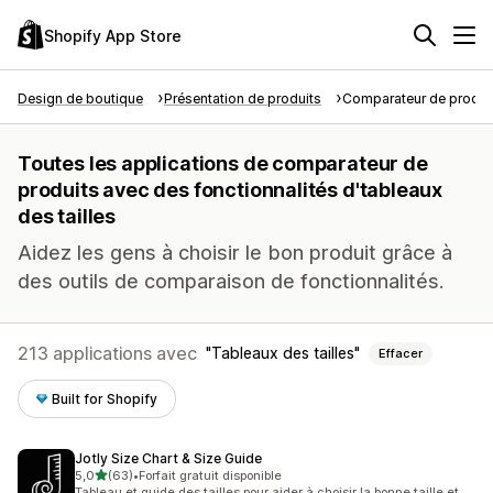
Shopify App Store
Design de boutique
Présentation de produits
Comparateur de produi
Toutes les applications de comparateur de
produits avec des fonctionnalités d'tableaux
des tailles
Aidez les gens à choisir le bon produit grâce à
des outils de comparaison de fonctionnalités.
213 applications avec
Tableaux des tailles
Effacer
Built for Shopify
Jotly Size Chart & Size Guide
étoile(s) sur 5
5,0
(63)
•
Forfait gratuit disponible
63 avis au total
Tableau et guide des tailles pour aider à choisir la bonne taille et