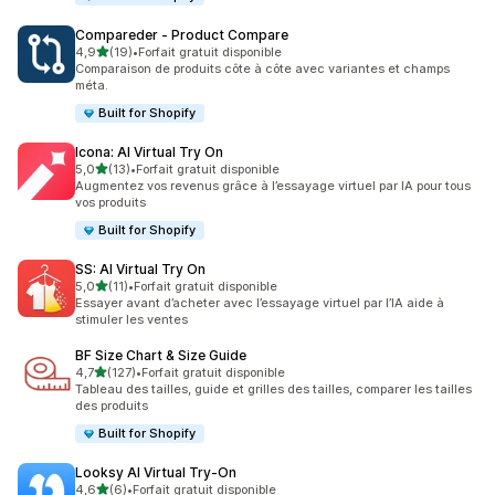
Compareder ‑ Product Compare
étoile(s) sur 5
4,9
(19)
•
Forfait gratuit disponible
19 avis au total
Comparaison de produits côte à côte avec variantes et champs
méta.
Built for Shopify
Icona: AI Virtual Try On
étoile(s) sur 5
5,0
(13)
•
Forfait gratuit disponible
13 avis au total
Augmentez vos revenus grâce à l’essayage virtuel par IA pour tous
vos produits
Built for Shopify
SS: AI Virtual Try On
étoile(s) sur 5
5,0
(11)
•
Forfait gratuit disponible
11 avis au total
Essayer avant d’acheter avec l’essayage virtuel par l’IA aide à
stimuler les ventes
BF Size Chart & Size Guide
étoile(s) sur 5
4,7
(127)
•
Forfait gratuit disponible
127 avis au total
Tableau des tailles, guide et grilles des tailles, comparer les tailles
des produits
Built for Shopify
Looksy AI Virtual Try‑On
étoile(s) sur 5
4,6
(6)
•
Forfait gratuit disponible