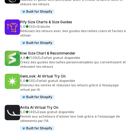
réduire les retours
Built for Shopify
Pify Size Charts & Size Guides
étoile(s) sur 5
5,0
(32)
•
Gratuite
32 avis au total
Réduisez les retours avec des guides des tailles clairs et faciles à
utiliser
Built for Shopify
Kiwi Size Chart & Recommender
étoile(s) sur 5
4,8
(1 092)
•
Forfait gratuit disponible
1092 avis au total
Créez des guides des tailles personnalisables qui convertissent et
réduisent les retours
GenLook: AI Virtual Try On
étoile(s) sur 5
5,0
(35)
•
Forfait gratuit disponible
35 avis au total
Stimulez les ventes et réduisez les retours grâce à l’essayage
virtuel par IA.
Built for Shopify
Antla AI Virtual Try On
étoile(s) sur 5
5,0
(49)
•
Essai gratuit disponible
49 avis au total
Permet aux acheteurs d'adorer leur look grâce à l'essayage de
vêtements par l'IA
Built for Shopify