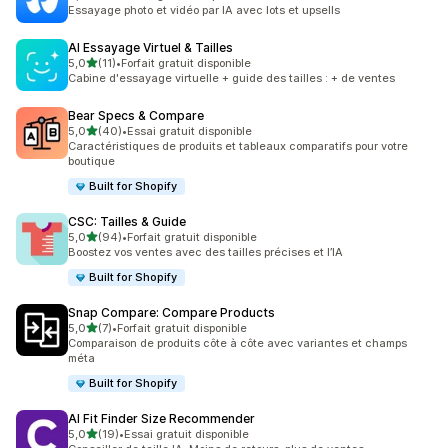
6 avis au total
Essayage photo et vidéo par IA avec lots et upsells
AI Essayage Virtuel & Tailles
étoile(s) sur 5
5,0
(11)
•
Forfait gratuit disponible
11 avis au total
Cabine d'essayage virtuelle + guide des tailles : + de ventes
Bear Specs & Compare
étoile(s) sur 5
5,0
(40)
•
Essai gratuit disponible
40 avis au total
Caractéristiques de produits et tableaux comparatifs pour votre
boutique
Built for Shopify
CSC: Tailles & Guide
étoile(s) sur 5
5,0
(94)
•
Forfait gratuit disponible
94 avis au total
Boostez vos ventes avec des tailles précises et l’IA
Built for Shopify
Snap Compare: Compare Products
étoile(s) sur 5
5,0
(7)
•
Forfait gratuit disponible
7 avis au total
Comparaison de produits côte à côte avec variantes et champs
méta
Built for Shopify
AI Fit Finder Size Recommender
étoile(s) sur 5
5,0
(19)
•
Essai gratuit disponible
19 avis au total