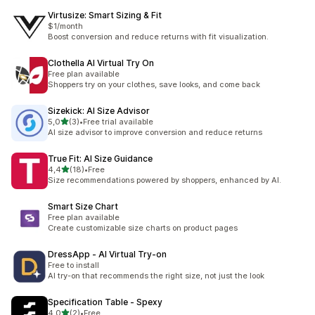
Virtusize: Smart Sizing & Fit
$1/month
Boost conversion and reduce returns with fit visualization.
Clothella AI Virtual Try On
Free plan available
Shoppers try on your clothes, save looks, and come back
Sizekick: AI Size Advisor
/ 5 tähteä
5,0
(3)
•
Free trial available
3 arvostelua yhteensä
AI size advisor to improve conversion and reduce returns
True Fit: AI Size Guidance
/ 5 tähteä
4,4
(18)
•
Free
18 arvostelua yhteensä
Size recommendations powered by shoppers, enhanced by AI.
Smart Size Chart
Free plan available
Create customizable size charts on product pages
DressApp ‑ AI Virtual Try‑on
Free to install
AI try-on that recommends the right size, not just the look
Specification Table ‑ Spexy
/ 5 tähteä
4,0
(2)
•
Free