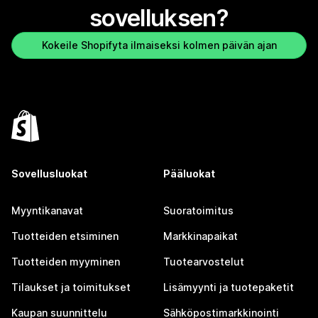
sovelluksen?
Kokeile Shopifyta ilmaiseksi kolmen päivän ajan
Sovellusluokat
Pääluokat
Myyntikanavat
Suoratoimitus
Tuotteiden etsiminen
Markkinapaikat
Tuotteiden myyminen
Tuotearvostelut
Tilaukset ja toimitukset
Lisämyynti ja tuotepaketit
Kaupan suunnittelu
Sähköpostimarkkinointi