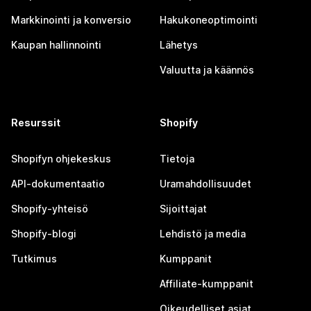
Markkinointi ja konversio
Hakukoneoptimointi
Kaupan hallinnointi
Lähetys
Valuutta ja käännös
Resurssit
Shopify
Shopifyn ohjekeskus
Tietoja
API-dokumentaatio
Uramahdollisuudet
Shopify-yhteisö
Sijoittajat
Shopify-blogi
Lehdistö ja media
Tutkimus
Kumppanit
Affiliate-kumppanit
Oikeudelliset asiat