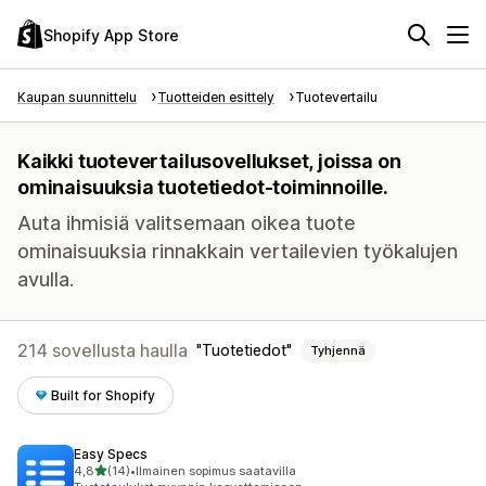
Shopify App Store
Kaupan suunnittelu
Tuotteiden esittely
Tuotevertailu
Kaikki tuotevertailusovellukset, joissa on
ominaisuuksia tuotetiedot-toiminnoille.
Auta ihmisiä valitsemaan oikea tuote
ominaisuuksia rinnakkain vertailevien työkalujen
avulla.
214 sovellusta haulla
Tuotetiedot
Tyhjennä
Built for Shopify
Easy Specs
/ 5 tähteä
4,8
(14)
•
Ilmainen sopimus saatavilla
14 arvostelua yhteensä