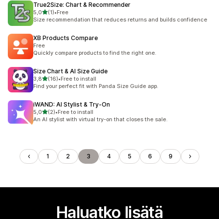
True2Size: Chart & Recommender
/ 5 tähteä
5,0
(1)
•
Free
1 arvostelua yhteensä
Size recommendation that reduces returns and builds confidence
XB Products Compare
Free
Quickly compare products to find the right one.
Size Chart & AI Size Guide
/ 5 tähteä
3,8
(16)
•
Free to install
16 arvostelua yhteensä
Find your perfect fit with Panda Size Guide app.
iWAND: AI Stylist & Try‑On
/ 5 tähteä
5,0
(2)
•
Free to install
2 arvostelua yhteensä
An AI stylist with virtual try-on that closes the sale.
1
2
3
4
5
6
9
Haluatko lisätä