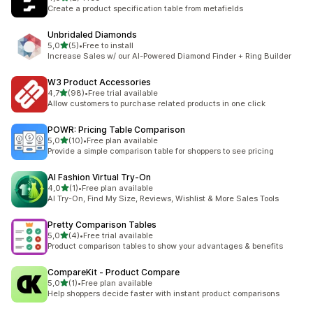
2 arvostelua yhteensä
Create a product specification table from metafields
Unbridaled Diamonds
/ 5 tähteä
5,0
(5)
•
Free to install
5 arvostelua yhteensä
Increase Sales w/ our AI-Powered Diamond Finder + Ring Builder
W3 Product Accessories
/ 5 tähteä
4,7
(98)
•
Free trial available
98 arvostelua yhteensä
Allow customers to purchase related products in one click
POWR: Pricing Table Comparison
/ 5 tähteä
5,0
(10)
•
Free plan available
10 arvostelua yhteensä
Provide a simple comparison table for shoppers to see pricing
AI Fashion Virtual Try‑On
/ 5 tähteä
4,0
(1)
•
Free plan available
1 arvostelua yhteensä
AI Try-On, Find My Size, Reviews, Wishlist & More Sales Tools
Pretty Comparison Tables
/ 5 tähteä
5,0
(4)
•
Free trial available
4 arvostelua yhteensä
Product comparison tables to show your advantages & benefits
CompareKit ‑ Product Compare
/ 5 tähteä
5,0
(1)
•
Free plan available
1 arvostelua yhteensä
Help shoppers decide faster with instant product comparisons