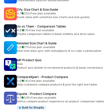
Tuotetaulukot myynnin kasvattamiseen
Zify: Size Chart & Size Guide
/ 5 tähteä
4,7
(32)
•
Free plan available
32 arvostelua yhteensä
Boost sales with unlimited size charts and size guides.
Us vs Them ‑ Comparison Tables
/ 5 tähteä
4,8
(7)
•
Free trial available
7 arvostelua yhteensä
Create comparison tables to boost visibility and drive sales.
Retailed Size Chart & Guide
/ 5 tähteä
5,0
(11)
•
Free plan available
11 arvostelua yhteensä
Real-time data sync with metaobjects & no-code customization
MP Product Quiz
Free
Product quiz builder to recommend products & boost conversions
CompareXpert ‑ Product Compare
/ 5 tähteä
5,0
(4)
•
Free plan available
4 arvostelua yhteensä
Help customers compare products & pick the right one faster
Equate ‑ Product Compare
/ 5 tähteä
4,7
(29)
•
Free plan available
29 arvostelua yhteensä
Refine compare product experience w/ product comparison tables
Built for Shopify