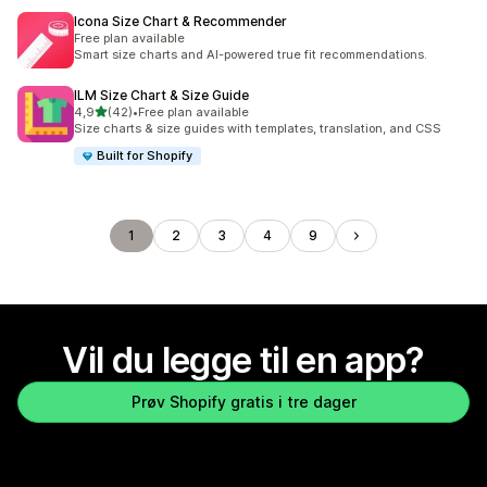
Icona Size Chart & Recommender
Free plan available
Smart size charts and AI-powered true fit recommendations.
ILM Size Chart & Size Guide
av 5 stjerner
4,9
(42)
•
Free plan available
Totalt 42 omtaler
Size charts & size guides with templates, translation, and CSS
Built for Shopify
1
2
3
4
9
Vil du legge til en app?
Prøv Shopify gratis i tre dager