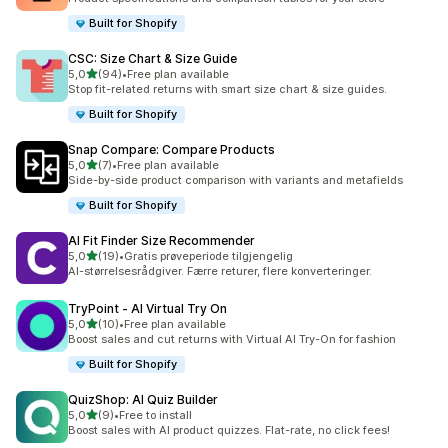
Built for Shopify
CSC: Size Chart & Size Guide
av 5 stjerner
5,0
(94)
•
Free plan available
Totalt 94 omtaler
Stop fit-related returns with smart size chart & size guides.
Built for Shopify
Snap Compare: Compare Products
av 5 stjerner
5,0
(7)
•
Free plan available
Totalt 7 omtaler
Side-by-side product comparison with variants and metafields
Built for Shopify
AI Fit Finder Size Recommender
av 5 stjerner
5,0
(19)
•
Gratis prøveperiode tilgjengelig
Totalt 19 omtaler
AI-størrelsesrådgiver. Færre returer, flere konverteringer.
TryPoint ‑ AI Virtual Try On
av 5 stjerner
5,0
(10)
•
Free plan available
Totalt 10 omtaler
Boost sales and cut returns with Virtual AI Try-On for fashion
Built for Shopify
QuizShop: AI Quiz Builder
av 5 stjerner
5,0
(9)
•
Free to install
Totalt 9 omtaler
Boost sales with AI product quizzes. Flat-rate, no click fees!