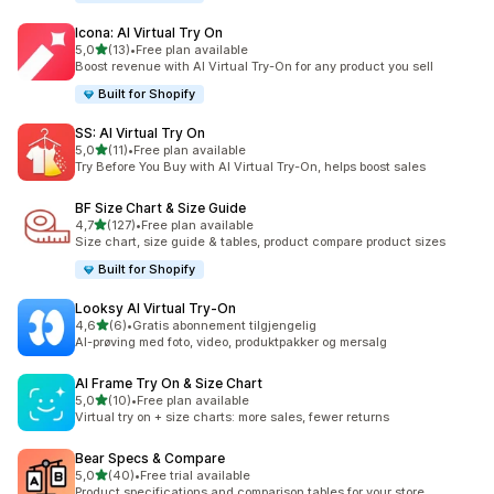
Icona: AI Virtual Try On
av 5 stjerner
5,0
(13)
•
Free plan available
Totalt 13 omtaler
Boost revenue with AI Virtual Try-On for any product you sell
Built for Shopify
SS: AI Virtual Try On
av 5 stjerner
5,0
(11)
•
Free plan available
Totalt 11 omtaler
Try Before You Buy with AI Virtual Try-On, helps boost sales
BF Size Chart & Size Guide
av 5 stjerner
4,7
(127)
•
Free plan available
Totalt 127 omtaler
Size chart, size guide & tables, product compare product sizes
Built for Shopify
Looksy AI Virtual Try‑On
av 5 stjerner
4,6
(6)
•
Gratis abonnement tilgjengelig
Totalt 6 omtaler
AI-prøving med foto, video, produktpakker og mersalg
AI Frame Try On & Size Chart
av 5 stjerner
5,0
(10)
•
Free plan available
Totalt 10 omtaler
Virtual try on + size charts: more sales, fewer returns
Bear Specs & Compare
av 5 stjerner
5,0
(40)
•
Free trial available
Totalt 40 omtaler
Product specifications and comparison tables for your store