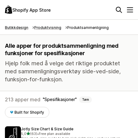
Shopify App Store
Butikkdesign
Produktvisning
Produktsammenligning
Alle apper for produktsammenligning med
funksjoner for spesifikasjoner
Hjelp folk med å velge det riktige produktet
med sammenligningsverktøy side-ved-side,
funksjon-for-funksjon.
213 apper med
Spesifikasjoner
Tøm
Built for Shopify
Jotly Size Chart & Size Guide
av 5 stjerner
5,0
(63)
•
Free plan available
Totalt 63 omtaler