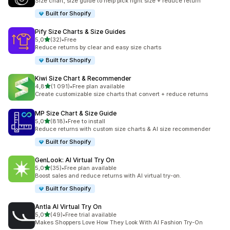
Size chart, size guide to help pick right size + reduce return
Built for Shopify
Pify Size Charts & Size Guides
av 5 stjerner
5,0
(32)
•
Free
Totalt 32 omtaler
Reduce returns by clear and easy size charts
Built for Shopify
Kiwi Size Chart & Recommender
av 5 stjerner
4,8
(1 091)
•
Free plan available
Totalt 1091 omtaler
Create customizable size charts that convert + reduce returns
MP Size Chart & Size Guide
av 5 stjerner
5,0
(818)
•
Free to install
Totalt 818 omtaler
Reduce returns with custom size charts & AI size recommender
Built for Shopify
GenLook: AI Virtual Try On
av 5 stjerner
5,0
(35)
•
Free plan available
Totalt 35 omtaler
Boost sales and reduce returns with AI virtual try-on.
Built for Shopify
Antla AI Virtual Try On
av 5 stjerner
5,0
(49)
•
Free trial available
Totalt 49 omtaler
Makes Shoppers Love How They Look With AI Fashion Try-On