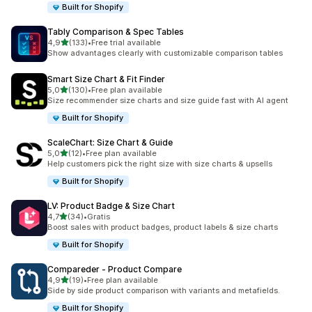
Built for Shopify
Tably Comparison & Spec Tables
av 5 stjerner
4,9
(133)
•
Free trial available
Totalt 133 omtaler
Show advantages clearly with customizable comparison tables
Smart Size Chart & Fit Finder
av 5 stjerner
5,0
(130)
•
Free plan available
Totalt 130 omtaler
Size recommender size charts and size guide fast with AI agent
Built for Shopify
ScaleChart: Size Chart & Guide
av 5 stjerner
5,0
(12)
•
Free plan available
Totalt 12 omtaler
Help customers pick the right size with size charts & upsells
Built for Shopify
LV: Product Badge & Size Chart
av 5 stjerner
4,7
(34)
•
Gratis
Totalt 34 omtaler
Boost sales with product badges, product labels & size charts
Built for Shopify
Compareder ‑ Product Compare
av 5 stjerner
4,9
(19)
•
Free plan available
Totalt 19 omtaler
Side by side product comparison with variants and metafields.
Built for Shopify