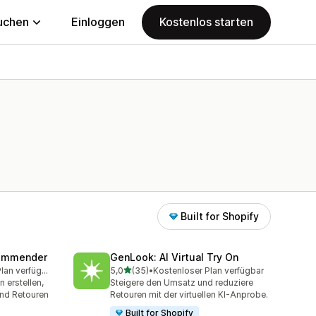
uchen
Einloggen
Kostenlos starten
Built for Shopify
commender
GenLook: AI Virtual Try On
von 5 Sternen
Kostenloser Plan verfügbar
5,0
(35)
•
Kostenloser Plan verfügbar
amt
35 Rezensionen insgesamt
 erstellen,
Steigere den Umsatz und reduziere
und Retouren
Retouren mit der virtuellen KI-Anprobe.
Built for Shopify