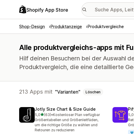
Shopify App Store
Shop-Design
Produktanzeige
Produktvergleiche
Alle produktvergleichs-apps mit Fu
Hilf deinen Besuchern bei der Auswahl des
Produktvergleich, die eine detaillierte G
213 Apps mit
Varianten
Löschen
Jotly Size Chart & Size Guide
Pi
von 5 Sternen
5,0
(63)
•
Kostenloser Plan verfügbar
5,0
63 Rezensionen insgesamt
32 
Größentabellen und Größenleitfäden,
Ret
um die richtige Größe zu wählen und
Grö
Retouren zu reduzieren