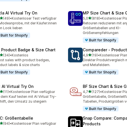
la AI Virtual Try On
MP Size Chart & Size 
von 5 Sternen
von 5 Sternen
(49)
•
Kostenloser Test verfügbar
5,0
(818)
•
Kostenloser Pl
Rezensionen insgesamt
818 Rezensionen insgesa
Modeanprobe, mit der Käufer:innen
Retouren reduzieren mit a
en Look lieben
Größentabellen und KI-
Größenempfehlungen
Built for Shopify
Built for Shopify
: Product Badge & Size Chart
Compareder ‑ Produc
von 5 Sternen
von 5 Sternen
(34)
•
Kostenlos
4,9
(19)
•
Kostenloser Plan
Rezensionen insgesamt
19 Rezensionen insgesamt
st sales with product badges,
Direkter Produktvergleich m
duct labels & size charts
und Metafeldern.
Built for Shopify
Built for Shopify
 AI Virtual Try On
BF Size Chart & Size 
von 5 Sternen
von 5 Sternen
(11)
•
Kostenloser Plan verfügbar
4,7
(127)
•
Kostenloser Pl
Rezensionen insgesamt
127 Rezensionen insgesa
 dem Kauf testen mit AI Virtual Try-
Größentabelle, Größenleit
hilft, den Umsatz zu steigern
Tabellen, Produktgrößen v
Built for Shopify
C: Größentabelle
Snap Compare: Compa
von 5 Sternen
(94)
•
Kostenloser Plan verfügbar
Products
Rezensionen insgesamt