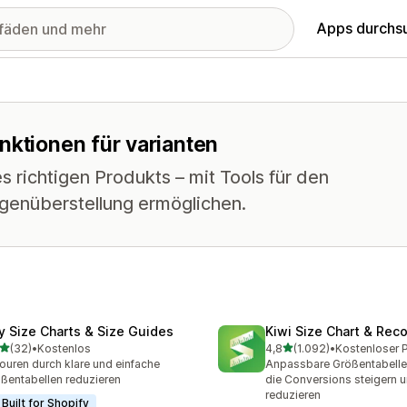
Apps durchs
nktionen für varianten
 richtigen Produkts – mit Tools für den
egenüberstellung ermöglichen.
fy Size Charts & Size Guides
Kiwi Size Chart & Re
von 5 Sternen
von 5 Sternen
(32)
•
Kostenlos
4,8
(1.092)
•
Rezensionen insgesamt
1092 Rezensionen insges
ouren durch klare und einfache
Anpassbare Größentabellen
ßentabellen reduzieren
die Conversions steigern 
reduzieren
Built for Shopify