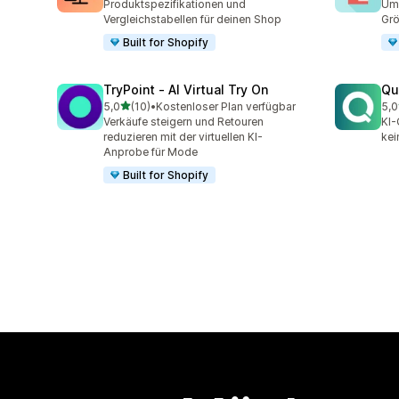
Produktspezifikationen und
Ums
Vergleichstabellen für deinen Shop
Grö
Built for Shopify
TryPoint ‑ AI Virtual Try On
Qu
von 5 Sternen
5,0
(10)
•
Kostenloser Plan verfügbar
5,0
10 Rezensionen insgesamt
9 R
Verkäufe steigern und Retouren
KI-
reduzieren mit der virtuellen KI-
kei
Anprobe für Mode
Built for Shopify