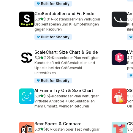
Built for Shopify
Größentabellen und Fit Finder
Ant
von 5 Sternen
5,0
(131)
•
Kostenloser Plan verfügbar
5,0
131 Rezensionen insgesamt
49 
Größentabellen und KI-Empfehlungen
KI-
gegen Retouren
ihr
Built for Shopify
ScaleChart: Size Chart & Guide
LV
von 5 Sternen
5,0
(12)
•
Kostenloser Plan verfügbar
4,7
12 Rezensionen insgesamt
34 
Kundschaft mit Größentabellen und
Boo
Upsells bei der Größenwahl
pro
unterstützen
Built for Shopify
AI Frame Try On & Size Chart
SS:
von 5 Sternen
5,0
(15)
•
Kostenloser Plan verfügbar
5,0
15 Rezensionen insgesamt
11 
Virtuelle Anprobe + Größentabellen:
Vor
mehr Umsatz, weniger Retouren
On 
Bear Specs & Compare
CS
von 5 Sternen
5,0
(40)
•
Kostenloser Test verfügbar
5,0
40 Rezensionen insgesamt
94 