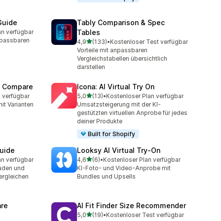
Guide
Tably Comparison & Spec
an verfügbar
Tables
mt
npassbaren
von 5 Sternen
4,9
(133)
•
Kostenloser Test verfügbar
133 Rezensionen insgesamt
Vorteile mit anpassbaren
Vergleichstabellen übersichtlich
darstellen
t Compare
Icona: AI Virtual Try On
von 5 Sternen
 verfügbar
5,0
(13)
•
Kostenloser Plan verfügbar
13 Rezensionen insgesamt
it Varianten
Umsatzsteigerung mit der KI-
gestützten virtuellen Anprobe für jedes
deiner Produkte
Built for Shopify
Guide
Looksy AI Virtual Try‑On
von 5 Sternen
an verfügbar
4,6
(6)
•
Kostenloser Plan verfügbar
mt
6 Rezensionen insgesamt
faden und
KI-Foto- und Video-Anprobe mit
ergleichen
Bundles und Upsells
re
AI Fit Finder Size Recommender
von 5 Sternen
5,0
(19)
•
Kostenloser Test verfügbar
19 Rezensionen insgesamt