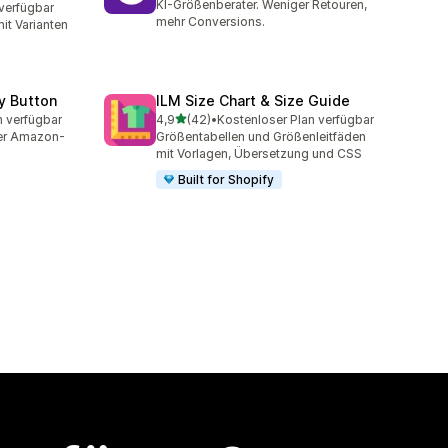
KI-Größenberater. Weniger Retouren,
verfügbar
mehr Conversions.
it Varianten
y Button
ILM Size Chart & Size Guide
von 5 Sternen
n verfügbar
4,9
(42)
•
Kostenloser Plan verfügbar
t
42 Rezensionen insgesamt
der Amazon-
Größentabellen und Größenleitfäden
mit Vorlagen, Übersetzung und CSS
Built for Shopify