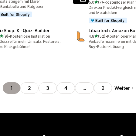
atz steigern mit klarer
von 5 Sternen
5,0
(7)
•
Kostenloser Plan 
7 Rezensionen insgesamt
ßentabelle und Ratgeber
Direkter Produktvergleich m
und Metafeldern
Built for Shopify
Built for Shopify
izShop: KI‑Quiz‑Builder
Libautech: Amazon Bu
von 5 Sternen
von 5 Sternen
(9)
•
Kostenlose Installation
4,8
(52)
•
Kostenloser Pla
ezensionen insgesamt
52 Rezensionen insgesam
Quizze für mehr Umsatz. Festpreis,
Verkäufe maximieren mit 
ne Klickgebühren!
Buy-Button-Lösung
Weiter
1
2
3
4
…
9