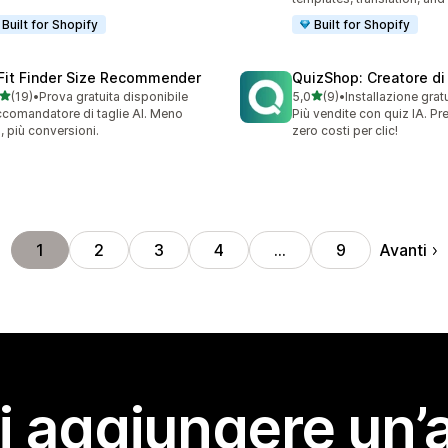
Built for Shopify
Built for Shopify
 Fit Finder Size Recommender
QuizShop: Creatore di 
stelle su 5
stelle su 5
(19)
•
Prova gratuita disponibile
5,0
(9)
•
Installazione grat
recensioni totali
9 recensioni totali
comandatore di taglie AI. Meno
Più vendite con quiz IA. Pr
i, più conversioni.
zero costi per clic!
Avanti
1
2
3
4
…
9
i aggiungere un’