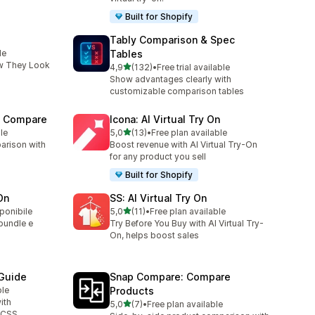
Built for Shopify
Tably Comparison & Spec
le
Tables
w They Look
stelle su 5
4,9
(132)
•
Free trial available
132 recensioni totali
Show advantages clearly with
customizable comparison tables
t Compare
Icona: AI Virtual Try On
stelle su 5
le
5,0
(13)
•
Free plan available
13 recensioni totali
arison with
Boost revenue with AI Virtual Try-On
for any product you sell
Built for Shopify
On
SS: AI Virtual Try On
stelle su 5
sponibile
5,0
(11)
•
Free plan available
11 recensioni totali
 bundle e
Try Before You Buy with AI Virtual Try-
On, helps boost sales
 Guide
Snap Compare: Compare
ble
Products
ith
stelle su 5
5,0
(7)
•
Free plan available
7 recensioni totali
d CSS