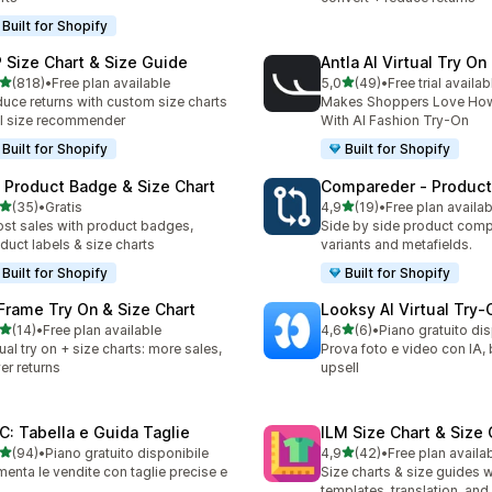
Built for Shopify
 Size Chart & Size Guide
Antla AI Virtual Try On
stelle su 5
stelle su 5
(818)
•
Free plan available
5,0
(49)
•
Free trial availab
 recensioni totali
49 recensioni totali
uce returns with custom size charts
Makes Shoppers Love Ho
I size recommender
With AI Fashion Try-On
Built for Shopify
Built for Shopify
: Product Badge & Size Chart
Compareder ‑ Produc
stelle su 5
stelle su 5
(35)
•
Gratis
4,9
(19)
•
Free plan availab
recensioni totali
19 recensioni totali
st sales with product badges,
Side by side product comp
duct labels & size charts
variants and metafields.
Built for Shopify
Built for Shopify
 Frame Try On & Size Chart
Looksy AI Virtual Try‑
stelle su 5
stelle su 5
(14)
•
Free plan available
4,6
(6)
•
Piano gratuito di
recensioni totali
6 recensioni totali
tual try on + size charts: more sales,
Prova foto e video con IA,
er returns
upsell
C: Tabella e Guida Taglie
ILM Size Chart & Size
stelle su 5
stelle su 5
(94)
•
Piano gratuito disponibile
4,9
(42)
•
Free plan availa
recensioni totali
42 recensioni totali
enta le vendite con taglie precise e
Size charts & size guides w
templates, translation, an