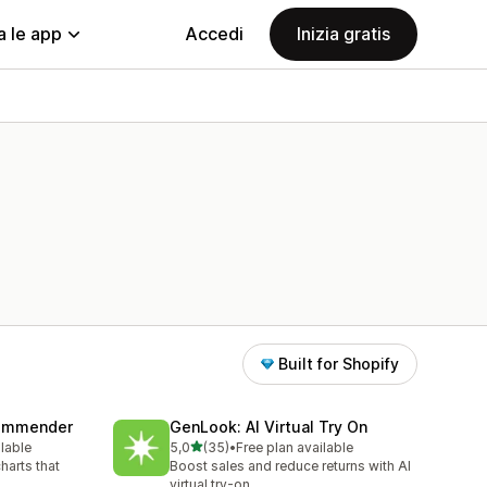
a le app
Accedi
Inizia gratis
Built for Shopify
commender
GenLook: AI Virtual Try On
stelle su 5
ilable
5,0
(35)
•
Free plan available
35 recensioni totali
harts that
Boost sales and reduce returns with AI
virtual try-on.