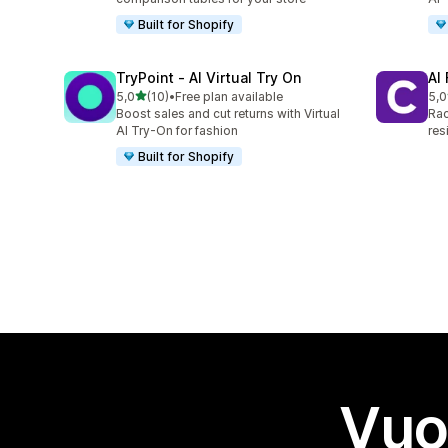
Built for Shopify
TryPoint ‑ AI Virtual Try On
AI
stelle su 5
5,0
(10)
•
Free plan available
5,0
10 recensioni totali
19 
Boost sales and cut returns with Virtual
Rac
AI Try-On for fashion
res
Built for Shopify
Vuo