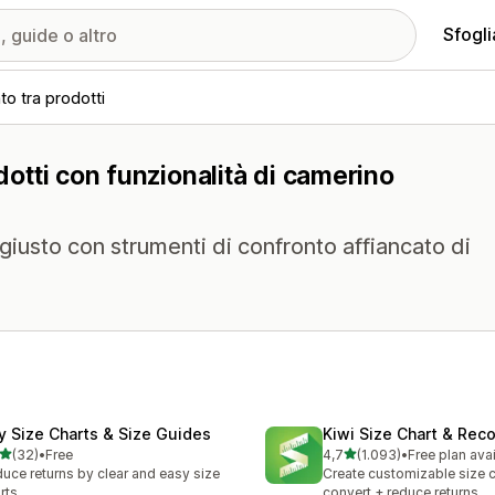
Sfogli
to tra prodotti
odotti con funzionalità di camerino
o giusto con strumenti di confronto affiancato di
fy Size Charts & Size Guides
Kiwi Size Chart & Re
stelle su 5
stelle su 5
(32)
•
Free
4,7
(1.093)
•
Free plan ava
recensioni totali
1093 recensioni totali
uce returns by clear and easy size
Create customizable size c
rts
convert + reduce returns