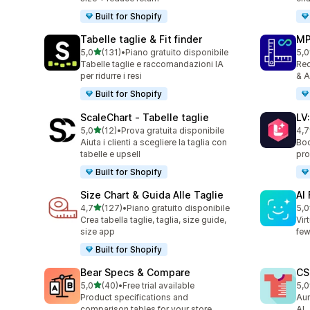
Built for Shopify
Tabelle taglie & Fit finder
MP
stelle su 5
5,0
(131)
•
Piano gratuito disponibile
5,0
131 recensioni totali
818
Tabelle taglie e raccomandazioni IA
Red
per ridurre i resi
& A
Built for Shopify
ScaleChart ‑ Tabelle taglie
LV
stelle su 5
5,0
(12)
•
Prova gratuita disponibile
4,7
12 recensioni totali
35 
Aiuta i clienti a scegliere la taglia con
Boo
tabelle e upsell
pro
Built for Shopify
Size Chart & Guida Alle Taglie
AI
stelle su 5
4,7
(127)
•
Piano gratuito disponibile
5,0
127 recensioni totali
14 
Crea tabella taglie, taglia, size guide,
Vir
size app
few
Built for Shopify
Bear Specs & Compare
CS
stelle su 5
5,0
(40)
•
Free trial available
5,0
40 recensioni totali
94 
Product specifications and
Aum
comparison tables for your store
AI