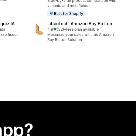
Side-by-side product comparison with
variants and metafields
Built for Shopify
quiz IA
Libautech: Amazon Buy Button
stelle su 5
uita
4,8
(52)
•
Free plan available
52 recensioni totali
ezzo fisso,
Maximize your sales with the Amazon
Buy Button Solution
app?