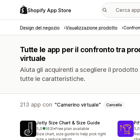
Shopify App Store
Design del negozio
Visualizzazione prodotto
Confron
Tutte le app per il confronto tra pr
virtuale
Aiuta gli acquirenti a scegliere il prodott
tutte le caratteristiche.
213 app con
Camerino virtuale
Cancella
Jotly Size Chart & Size Guide
Pi
stelle su 5
5,0
(63)
•
Free plan available
5,0
63 recensioni totali
32 
Size chart, size guide to help pick right
Red
size + reduce return
cha