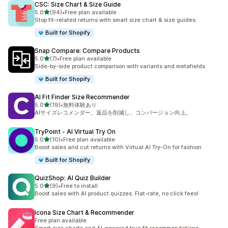
CSC: Size Chart & Size Guide
5つ星中
5.0
(94)
•
Free plan available
合計レビュー数：94件
Stop fit-related returns with smart size chart & size guides.
Built for Shopify
Snap Compare: Compare Products
5つ星中
5.0
(7)
•
Free plan available
合計レビュー数：7件
Side-by-side product comparison with variants and metafields
Built for Shopify
AI Fit Finder Size Recommender
5つ星中
5.0
(19)
•
無料体験あり
合計レビュー数：19件
AIサイズレコメンダー。返品を削減し、コンバージョン向上。
TryPoint ‑ AI Virtual Try On
5つ星中
5.0
(10)
•
Free plan available
合計レビュー数：10件
Boost sales and cut returns with Virtual AI Try-On for fashion
Built for Shopify
QuizShop: AI Quiz Builder
5つ星中
5.0
(9)
•
Free to install
合計レビュー数：9件
Boost sales with AI product quizzes. Flat-rate, no click fees!
Icona Size Chart & Recommender
Free plan available