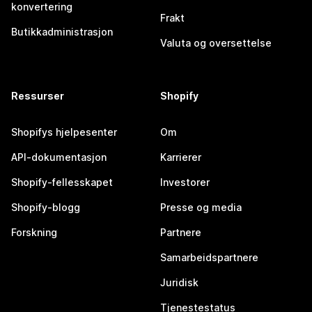
konvertering
Frakt
Butikkadministrasjon
Valuta og oversettelse
Ressurser
Shopify
Shopifys hjelpesenter
Om
API-dokumentasjon
Karrierer
Shopify-fellesskapet
Investorer
Shopify-blogg
Presse og media
Forskning
Partnere
Samarbeidspartnere
Juridisk
Tjenestestatus