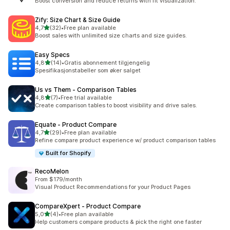
Boost conversion and reduce returns with fit visualization.
Zify: Size Chart & Size Guide
av 5 stjerner
4,7
(32)
•
Free plan available
Totalt 32 omtaler
Boost sales with unlimited size charts and size guides.
Easy Specs
av 5 stjerner
4,8
(14)
•
Gratis abonnement tilgjengelig
Totalt 14 omtaler
Spesifikasjonstabeller som øker salget
Us vs Them ‑ Comparison Tables
av 5 stjerner
4,8
(7)
•
Free trial available
Totalt 7 omtaler
Create comparison tables to boost visibility and drive sales.
Equate ‑ Product Compare
av 5 stjerner
4,7
(29)
•
Free plan available
Totalt 29 omtaler
Refine compare product experience w/ product comparison tables
Built for Shopify
RecoMelon
From $179/month
Visual Product Recommendations for your Product Pages
CompareXpert ‑ Product Compare
av 5 stjerner
5,0
(4)
•
Free plan available
Totalt 4 omtaler
Help customers compare products & pick the right one faster