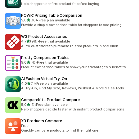
Help shoppers confirm product fit before buying
POWR: Pricing Table Comparison
av 5 stjerner
5,0
(10)
•
Free plan available
Totalt 10 omtaler
Provide a simple comparison table for shoppers to see pricing
W3 Product Accessories
av 5 stjerner
4,7
(98)
•
Free trial available
Totalt 98 omtaler
Allow customers to purchase related products in one click
Pretty Comparison Tables
av 5 stjerner
5,0
(4)
•
Free trial available
Totalt 4 omtaler
Product comparison tables to show your advantages & benefits
AI Fashion Virtual Try‑On
av 5 stjerner
4,0
(1)
•
Free plan available
Totalt 1 omtaler
AI Try-On, Find My Size, Reviews, Wishlist & More Sales Tools
CompareKit ‑ Product Compare
av 5 stjerner
5,0
(1)
•
Free plan available
Totalt 1 omtaler
Help shoppers decide faster with instant product comparisons
XB Products Compare
Free
Quickly compare products to find the right one.