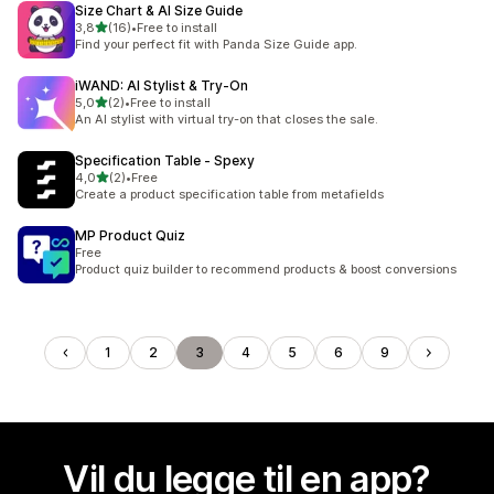
Size Chart & AI Size Guide
av 5 stjerner
3,8
(16)
•
Free to install
Totalt 16 omtaler
Find your perfect fit with Panda Size Guide app.
iWAND: AI Stylist & Try‑On
av 5 stjerner
5,0
(2)
•
Free to install
Totalt 2 omtaler
An AI stylist with virtual try-on that closes the sale.
Specification Table ‑ Spexy
av 5 stjerner
4,0
(2)
•
Free
Totalt 2 omtaler
Create a product specification table from metafields
MP Product Quiz
Free
Product quiz builder to recommend products & boost conversions
1
2
3
4
5
6
9
Vil du legge til en app?