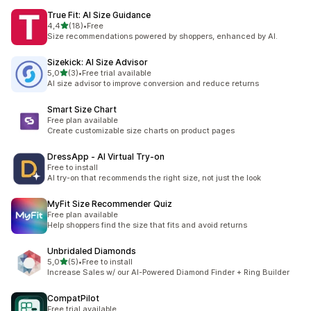
True Fit: AI Size Guidance
av 5 stjerner
4,4
(18)
•
Free
Totalt 18 omtaler
Size recommendations powered by shoppers, enhanced by AI.
Sizekick: AI Size Advisor
av 5 stjerner
5,0
(3)
•
Free trial available
Totalt 3 omtaler
AI size advisor to improve conversion and reduce returns
Smart Size Chart
Free plan available
Create customizable size charts on product pages
DressApp ‑ AI Virtual Try‑on
Free to install
AI try-on that recommends the right size, not just the look
MyFit Size Recommender Quiz
Free plan available
Help shoppers find the size that fits and avoid returns
Unbridaled Diamonds
av 5 stjerner
5,0
(5)
•
Free to install
Totalt 5 omtaler
Increase Sales w/ our AI-Powered Diamond Finder + Ring Builder
CompatPilot
Free trial available