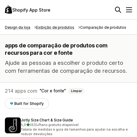
Shopify App Store
Design da loja
Exibição de produtos
Comparação de produtos
apps de comparação de produtos com
recursos para cor e fonte
Ajude as pessoas a escolher o produto certo
com ferramentas de comparação de recursos.
214 apps com
Cor e fonte
Limpar
Built for Shopify
Jotly Size Chart & Size Guide
de 5 estrelas
5,0
(63)
•
Plano gratuito disponível
63 avaliações ao todo
Tabela de medidas e guia de tamanhos para ajudar na escolha e
reduzir devoluções