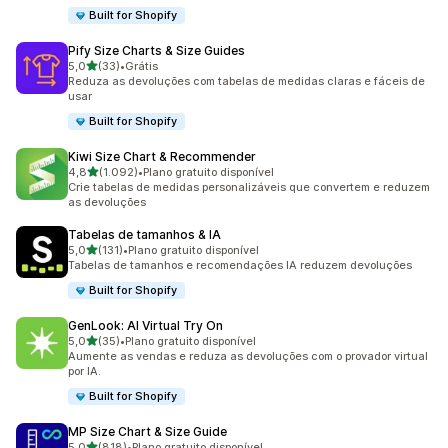
Built for Shopify
Pify Size Charts & Size Guides
de 5 estrelas
5,0
(33)
•
Grátis
33 avaliações ao todo
Reduza as devoluções com tabelas de medidas claras e fáceis de
usar
Built for Shopify
Kiwi Size Chart & Recommender
de 5 estrelas
4,8
(1.092)
•
Plano gratuito disponível
1092 avaliações ao todo
Crie tabelas de medidas personalizáveis que convertem e reduzem
as devoluções
Tabelas de tamanhos & IA
de 5 estrelas
5,0
(131)
•
Plano gratuito disponível
131 avaliações ao todo
Tabelas de tamanhos e recomendações IA reduzem devoluções
Built for Shopify
GenLook: AI Virtual Try On
de 5 estrelas
5,0
(35)
•
Plano gratuito disponível
35 avaliações ao todo
Aumente as vendas e reduza as devoluções com o provador virtual
por IA.
Built for Shopify
MP Size Chart & Size Guide
de 5 estrelas
5,0
(818)
•
Plano gratuito disponível