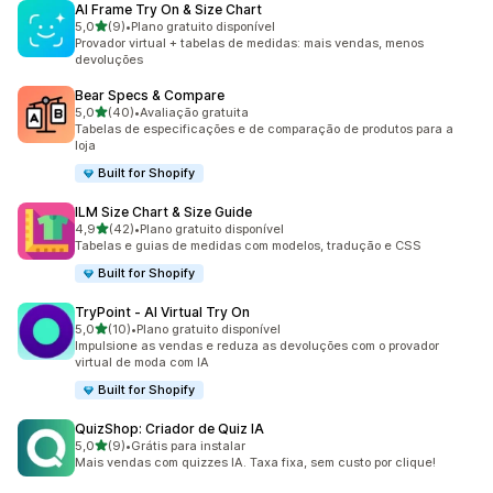
AI Frame Try On & Size Chart
de 5 estrelas
5,0
(9)
•
Plano gratuito disponível
9 avaliações ao todo
Provador virtual + tabelas de medidas: mais vendas, menos
devoluções
Bear Specs & Compare
de 5 estrelas
5,0
(40)
•
Avaliação gratuita
40 avaliações ao todo
Tabelas de especificações e de comparação de produtos para a
loja
Built for Shopify
ILM Size Chart & Size Guide
de 5 estrelas
4,9
(42)
•
Plano gratuito disponível
42 avaliações ao todo
Tabelas e guias de medidas com modelos, tradução e CSS
Built for Shopify
TryPoint ‑ AI Virtual Try On
de 5 estrelas
5,0
(10)
•
Plano gratuito disponível
10 avaliações ao todo
Impulsione as vendas e reduza as devoluções com o provador
virtual de moda com IA
Built for Shopify
QuizShop: Criador de Quiz IA
de 5 estrelas
5,0
(9)
•
Grátis para instalar
9 avaliações ao todo
Mais vendas com quizzes IA. Taxa fixa, sem custo por clique!