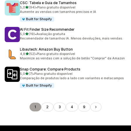
CSC: Tabela e Guia de Tamanhos
de 5 estrelas
5,0
(94)
•
Plano gratuito disponível
94 avaliações ao todo
Aumente as vendas com tamanhos precisos e IA
Built for Shopify
AI Fit Finder Size Recommender
de 5 estrelas
5,0
(19)
•
Avaliação gratuita
19 avaliações ao todo
Recomendador de tamanhos IA. Menos devoluções, mais vendas.
Libautech: Amazon Buy Button
de 5 estrelas
4,8
(52)
•
Plano gratuito disponível
52 avaliações ao todo
Maximize as vendas com a solução de botão "Comprar" da Amazon
Snap Compare: Compare Products
de 5 estrelas
5,0
(7)
•
Plano gratuito disponível
7 avaliações ao todo
Comparação de produtos lado a lado com variantes e metacampos
Built for Shopify
1
2
3
4
9