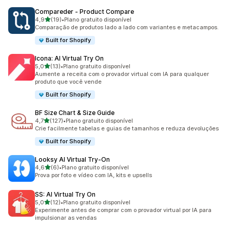
Compareder ‑ Product Compare
de 5 estrelas
4,9
(19)
•
Plano gratuito disponível
19 avaliações ao todo
Comparação de produtos lado a lado com variantes e metacampos.
Built for Shopify
Icona: AI Virtual Try On
de 5 estrelas
5,0
(13)
•
Plano gratuito disponível
13 avaliações ao todo
Aumente a receita com o provador virtual com IA para qualquer
produto que você vende
Built for Shopify
BF Size Chart & Size Guide
de 5 estrelas
4,7
(127)
•
Plano gratuito disponível
127 avaliações ao todo
Crie facilmente tabelas e guias de tamanhos e reduza devoluções
Built for Shopify
Looksy AI Virtual Try‑On
de 5 estrelas
4,6
(6)
•
Plano gratuito disponível
6 avaliações ao todo
Prova por foto e vídeo com IA, kits e upsells
SS: AI Virtual Try On
de 5 estrelas
5,0
(12)
•
Plano gratuito disponível
12 avaliações ao todo
Experimente antes de comprar com o provador virtual por IA para
impulsionar as vendas