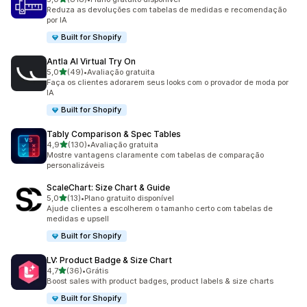
818 avaliações ao todo
Reduza as devoluções com tabelas de medidas e recomendação
por IA
Built for Shopify
Antla AI Virtual Try On
de 5 estrelas
5,0
(49)
•
Avaliação gratuita
49 avaliações ao todo
Faça os clientes adorarem seus looks com o provador de moda por
IA
Built for Shopify
Tably Comparison & Spec Tables
de 5 estrelas
4,9
(130)
•
Avaliação gratuita
130 avaliações ao todo
Mostre vantagens claramente com tabelas de comparação
personalizáveis
ScaleChart: Size Chart & Guide
de 5 estrelas
5,0
(13)
•
Plano gratuito disponível
13 avaliações ao todo
Ajude clientes a escolherem o tamanho certo com tabelas de
medidas e upsell
Built for Shopify
LV: Product Badge & Size Chart
de 5 estrelas
4,7
(36)
•
Grátis
36 avaliações ao todo
Boost sales with product badges, product labels & size charts
Built for Shopify