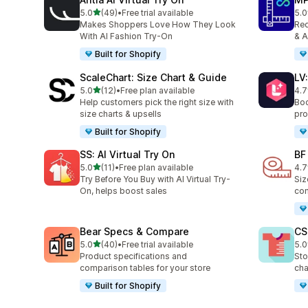
เต็ม 5 ดาว
5.0
(49)
•
Free trial available
5.0
ทั้งหมด 49 รีวิว
ทั้ง
Makes Shoppers Love How They Look
Red
With AI Fashion Try-On
& A
Built for Shopify
ScaleChart: Size Chart & Guide
LV
เต็ม 5 ดาว
5.0
(12)
•
Free plan available
4.7
ทั้งหมด 12 รีวิว
ทั้ง
Help customers pick the right size with
Boo
size charts & upsells
pro
Built for Shopify
SS: AI Virtual Try On
BF
เต็ม 5 ดาว
5.0
(11)
•
Free plan available
4.7
ทั้งหมด 11 รีวิว
ทั้ง
Try Before You Buy with AI Virtual Try-
Siz
On, helps boost sales
com
Bear Specs & Compare
CS
เต็ม 5 ดาว
5.0
(40)
•
Free trial available
5.0
ทั้งหมด 40 รีวิว
ทั้ง
Product specifications and
Sto
comparison tables for your store
cha
Built for Shopify