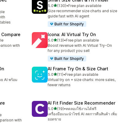
เต็ม 5 ดาว
5.0
(130)
•
Free plan available
ทั้งหมด 130 รีวิว
Size recommender size charts and size
ble
guide fast with AI agent
ith
tables
Built for Shopify
t Compare
Icona: AI Virtual Try On
เต็ม 5 ดาว
le
5.0
(13)
•
Free plan available
ทั้งหมด 13 รีวิว
arison with
Boost revenue with AI Virtual Try-On
for any product you sell
Built for Shopify
On
AI Frame Try On & Size Chart
เต็ม 5 ดาว
5.0
(11)
•
Free plan available
ทั้งหมด 11 รีวิว
วย AI พร้อม
Virtual try on + size charts: more sales,
fewer returns
re
AI Fit Finder Size Recommender
เต็ม 5 ดาว
5.0
(19)
•
ทดลองใช้งานได้ฟรี
ทั้งหมด 19 รีวิว
เครื่องมือแนะนำไซซ์ AI ลดการคืนสินค้า เพิ่ม
e
ยอดขาย
parison with