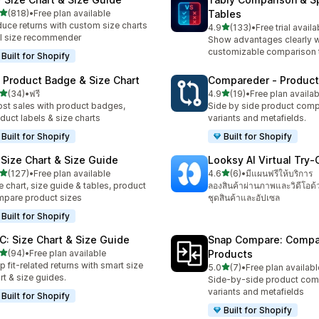
เต็ม 5 ดาว
(818)
•
Free plan available
Tables
หมด 818 รีวิว
uce returns with custom size charts
เต็ม 5 ดาว
4.9
(133)
•
Free trial availa
ทั้งหมด 133 รีวิว
I size recommender
Show advantages clearly w
customizable comparison 
Built for Shopify
: Product Badge & Size Chart
Compareder ‑ Produc
เต็ม 5 ดาว
เต็ม 5 ดาว
(34)
•
ฟรี
4.9
(19)
•
Free plan availab
หมด 34 รีวิว
ทั้งหมด 19 รีวิว
st sales with product badges,
Side by side product comp
duct labels & size charts
variants and metafields.
Built for Shopify
Built for Shopify
 Size Chart & Size Guide
Looksy AI Virtual Try‑
เต็ม 5 ดาว
เต็ม 5 ดาว
(127)
•
Free plan available
4.6
(6)
•
มีแผนฟรีให้บริการ
หมด 127 รีวิว
ทั้งหมด 6 รีวิว
e chart, size guide & tables, product
ลองสินค้าผ่านภาพและวิดีโอด้
pare product sizes
ชุดสินค้าและอัปเซล
Built for Shopify
C: Size Chart & Size Guide
Snap Compare: Compa
เต็ม 5 ดาว
(94)
•
Free plan available
Products
หมด 94 รีวิว
p fit-related returns with smart size
เต็ม 5 ดาว
5.0
(7)
•
Free plan availabl
ทั้งหมด 7 รีวิว
rt & size guides.
Side-by-side product com
variants and metafields
Built for Shopify
Built for Shopify