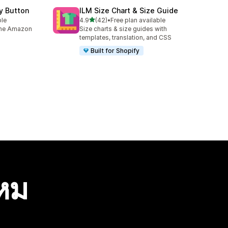
y Button
ILM Size Chart & Size Guide
เต็ม 5 ดาว
ble
4.9
(42)
•
Free plan available
ทั้งหมด 42 รีวิว
 the Amazon
Size charts & size guides with
templates, translation, and CSS
Built for Shopify
ไหม