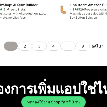
izShop: AI Quiz Builder
Libautech: Amazon Bu
เต็ม 5 ดาว
เต็ม 5 ดาว
(9)
•
Free to install
4.8
(52)
•
Free plan availa
หมด 9 รีวิว
ทั้งหมด 52 รีวิว
st sales with AI product quizzes.
Maximize your sales with
t-rate, no click fees!
Buy Button Solution
ถัดไป
1
2
3
4
…
9
องการเพิ่มแอปใช่
ทดลองใช้งาน Shopify ฟรี 3 วัน