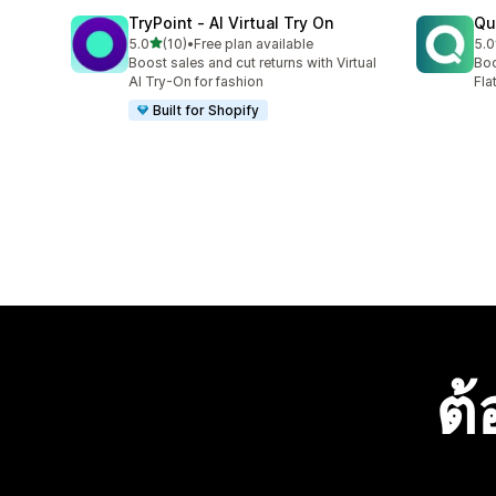
TryPoint ‑ AI Virtual Try On
Qu
เต็ม 5 ดาว
5.0
(10)
•
Free plan available
5.0
ทั้งหมด 10 รีวิว
ทั้ง
Boost sales and cut returns with Virtual
Boo
AI Try-On for fashion
Fla
Built for Shopify
ต้