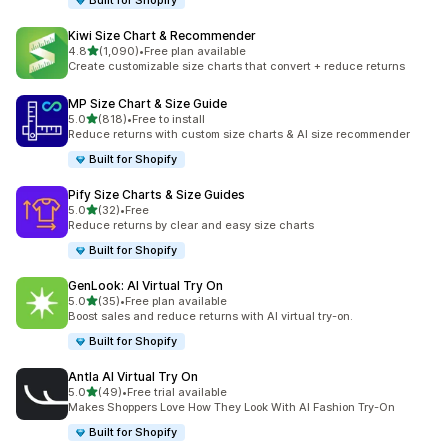
Built for Shopify
Kiwi Size Chart & Recommender
เต็ม 5 ดาว
4.8
(1,090)
•
Free plan available
ทั้งหมด 1090 รีวิว
Create customizable size charts that convert + reduce returns
MP Size Chart & Size Guide
เต็ม 5 ดาว
5.0
(818)
•
Free to install
ทั้งหมด 818 รีวิว
Reduce returns with custom size charts & AI size recommender
Built for Shopify
Pify Size Charts & Size Guides
เต็ม 5 ดาว
5.0
(32)
•
Free
ทั้งหมด 32 รีวิว
Reduce returns by clear and easy size charts
Built for Shopify
GenLook: AI Virtual Try On
เต็ม 5 ดาว
5.0
(35)
•
Free plan available
ทั้งหมด 35 รีวิว
Boost sales and reduce returns with AI virtual try-on.
Built for Shopify
Antla AI Virtual Try On
เต็ม 5 ดาว
5.0
(49)
•
Free trial available
ทั้งหมด 49 รีวิว
Makes Shoppers Love How They Look With AI Fashion Try-On
Built for Shopify