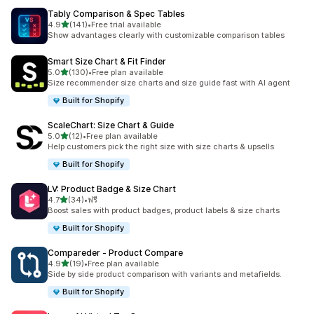
Tably Comparison & Spec Tables
เต็ม 5 ดาว
4.9
(141)
•
Free trial available
ทั้งหมด 141 รีวิว
Show advantages clearly with customizable comparison tables
Smart Size Chart & Fit Finder
เต็ม 5 ดาว
5.0
(130)
•
Free plan available
ทั้งหมด 130 รีวิว
Size recommender size charts and size guide fast with AI agent
Built for Shopify
ScaleChart: Size Chart & Guide
เต็ม 5 ดาว
5.0
(12)
•
Free plan available
ทั้งหมด 12 รีวิว
Help customers pick the right size with size charts & upsells
Built for Shopify
LV: Product Badge & Size Chart
เต็ม 5 ดาว
4.7
(34)
•
ฟรี
ทั้งหมด 34 รีวิว
Boost sales with product badges, product labels & size charts
Built for Shopify
Compareder ‑ Product Compare
เต็ม 5 ดาว
4.9
(19)
•
Free plan available
ทั้งหมด 19 รีวิว
Side by side product comparison with variants and metafields.
Built for Shopify