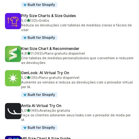
Built for Shopify
Pify Size Charts & Size Guides
de 5 estrelas
5,0
(32)
•
Grátis
32 avaliações ao todo
Reduza as devoluções com tabelas de medidas claras e fáceis de
usar
Built for Shopify
Kiwi Size Chart & Recommender
de 5 estrelas
4,8
(1.092)
•
Plano gratuito disponível
1092 avaliações ao todo
Crie tabelas de medidas personalizáveis que convertem e reduzem
as devoluções
GenLook: AI Virtual Try On
de 5 estrelas
5,0
(35)
•
Plano gratuito disponível
35 avaliações ao todo
Aumente as vendas e reduza as devoluções com o provador virtual
por IA.
Built for Shopify
Antla AI Virtual Try On
de 5 estrelas
5,0
(49)
•
Avaliação gratuita
49 avaliações ao todo
Faça os clientes adorarem seus looks com o provador de moda por
IA
Built for Shopify
MP Size Chart & Size Guide