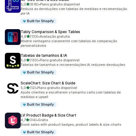
de 5 estrelas
5,0
(818)
•
Plano gratuito disponível
818 avaliações ao todo
Reduza as devoluções com tabelas de medidas e recomendação
por IA
Built for Shopify
Tably Comparison & Spec Tables
de 5 estrelas
4,9
(133)
•
Avaliação gratuita
133 avaliações ao todo
Mostre vantagens claramente com tabelas de comparação
personalizáveis
Tabelas de tamanhos & IA
de 5 estrelas
5,0
(130)
•
Plano gratuito disponível
130 avaliações ao todo
Tabelas de tamanhos e recomendações IA reduzem devoluções
Built for Shopify
ScaleChart: Size Chart & Guide
de 5 estrelas
5,0
(12)
•
Plano gratuito disponível
12 avaliações ao todo
Ajude clientes a escolherem o tamanho certo com tabelas de
medidas e upsell
Built for Shopify
LV: Product Badge & Size Chart
de 5 estrelas
4,7
(34)
•
Grátis
34 avaliações ao todo
Boost sales with product badges, product labels & size charts
Built for Shopify