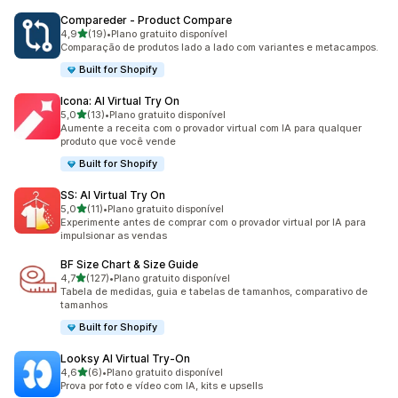
Compareder ‑ Product Compare
de 5 estrelas
4,9
(19)
•
Plano gratuito disponível
19 avaliações ao todo
Comparação de produtos lado a lado com variantes e metacampos.
Built for Shopify
Icona: AI Virtual Try On
de 5 estrelas
5,0
(13)
•
Plano gratuito disponível
13 avaliações ao todo
Aumente a receita com o provador virtual com IA para qualquer
produto que você vende
Built for Shopify
SS: AI Virtual Try On
de 5 estrelas
5,0
(11)
•
Plano gratuito disponível
11 avaliações ao todo
Experimente antes de comprar com o provador virtual por IA para
impulsionar as vendas
BF Size Chart & Size Guide
de 5 estrelas
4,7
(127)
•
Plano gratuito disponível
127 avaliações ao todo
Tabela de medidas, guia e tabelas de tamanhos, comparativo de
tamanhos
Built for Shopify
Looksy AI Virtual Try‑On
de 5 estrelas
4,6
(6)
•
Plano gratuito disponível
6 avaliações ao todo
Prova por foto e vídeo com IA, kits e upsells