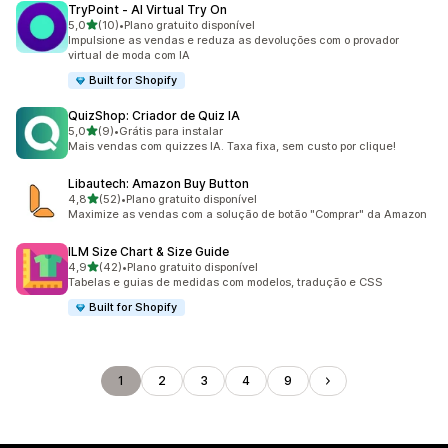
TryPoint ‑ AI Virtual Try On
de 5 estrelas
5,0
(10)
•
Plano gratuito disponível
10 avaliações ao todo
Impulsione as vendas e reduza as devoluções com o provador
virtual de moda com IA
Built for Shopify
QuizShop: Criador de Quiz IA
de 5 estrelas
5,0
(9)
•
Grátis para instalar
9 avaliações ao todo
Mais vendas com quizzes IA. Taxa fixa, sem custo por clique!
Libautech: Amazon Buy Button
de 5 estrelas
4,8
(52)
•
Plano gratuito disponível
52 avaliações ao todo
Maximize as vendas com a solução de botão "Comprar" da Amazon
ILM Size Chart & Size Guide
de 5 estrelas
4,9
(42)
•
Plano gratuito disponível
42 avaliações ao todo
Tabelas e guias de medidas com modelos, tradução e CSS
Built for Shopify
1
2
3
4
9