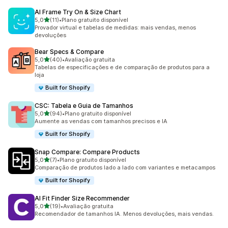
AI Frame Try On & Size Chart
de 5 estrelas
5,0
(11)
•
Plano gratuito disponível
11 avaliações ao todo
Provador virtual e tabelas de medidas: mais vendas, menos
devoluções
Bear Specs & Compare
de 5 estrelas
5,0
(40)
•
Avaliação gratuita
40 avaliações ao todo
Tabelas de especificações e de comparação de produtos para a
loja
Built for Shopify
CSC: Tabela e Guia de Tamanhos
de 5 estrelas
5,0
(94)
•
Plano gratuito disponível
94 avaliações ao todo
Aumente as vendas com tamanhos precisos e IA
Built for Shopify
Snap Compare: Compare Products
de 5 estrelas
5,0
(7)
•
Plano gratuito disponível
7 avaliações ao todo
Comparação de produtos lado a lado com variantes e metacampos
Built for Shopify
AI Fit Finder Size Recommender
de 5 estrelas
5,0
(19)
•
Avaliação gratuita
19 avaliações ao todo
Recomendador de tamanhos IA. Menos devoluções, mais vendas.