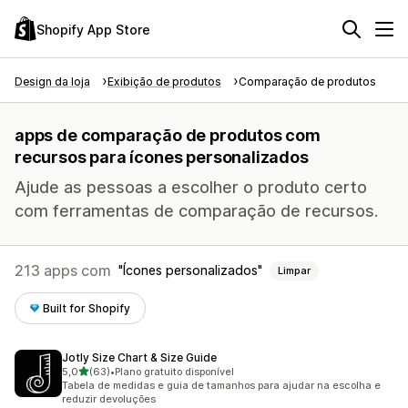
Shopify App Store
Design da loja
Exibição de produtos
Comparação de produtos
apps de comparação de produtos com
recursos para ícones personalizados
Ajude as pessoas a escolher o produto certo
com ferramentas de comparação de recursos.
213 apps com
Ícones personalizados
Limpar
Built for Shopify
Jotly Size Chart & Size Guide
de 5 estrelas
5,0
(63)
•
Plano gratuito disponível
63 avaliações ao todo
Tabela de medidas e guia de tamanhos para ajudar na escolha e
reduzir devoluções