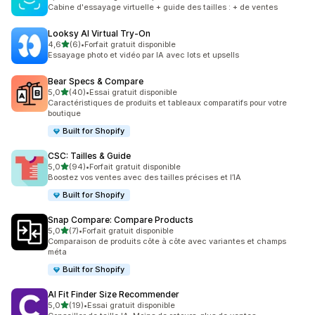
10 avis au total
Cabine d'essayage virtuelle + guide des tailles : + de ventes
Looksy AI Virtual Try‑On
étoile(s) sur 5
4,6
(6)
•
Forfait gratuit disponible
6 avis au total
Essayage photo et vidéo par IA avec lots et upsells
Bear Specs & Compare
étoile(s) sur 5
5,0
(40)
•
Essai gratuit disponible
40 avis au total
Caractéristiques de produits et tableaux comparatifs pour votre
boutique
Built for Shopify
CSC: Tailles & Guide
étoile(s) sur 5
5,0
(94)
•
Forfait gratuit disponible
94 avis au total
Boostez vos ventes avec des tailles précises et l’IA
Built for Shopify
Snap Compare: Compare Products
étoile(s) sur 5
5,0
(7)
•
Forfait gratuit disponible
7 avis au total
Comparaison de produits côte à côte avec variantes et champs
méta
Built for Shopify
AI Fit Finder Size Recommender
étoile(s) sur 5
5,0
(19)
•
Essai gratuit disponible
19 avis au total