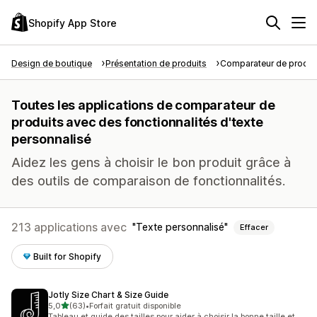
Shopify App Store
Design de boutique
Présentation de produits
Comparateur de produi
Toutes les applications de comparateur de
produits avec des fonctionnalités d'texte
personnalisé
Aidez les gens à choisir le bon produit grâce à
des outils de comparaison de fonctionnalités.
213 applications avec
Texte personnalisé
Effacer
Built for Shopify
Jotly Size Chart & Size Guide
étoile(s) sur 5
5,0
(63)
•
Forfait gratuit disponible
63 avis au total
Tableau et guide des tailles pour aider à choisir la bonne taille et