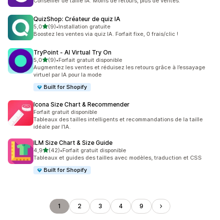
Conseiller de taille IA. Moins de retours, plus de ventes.
QuizShop: Créateur de quiz IA
étoile(s) sur 5
5,0
(9)
•
Installation gratuite
9 avis au total
Boostez les ventes via quiz IA. Forfait fixe, 0 frais/clic !
TryPoint ‑ AI Virtual Try On
étoile(s) sur 5
5,0
(9)
•
Forfait gratuit disponible
9 avis au total
Augmentez les ventes et réduisez les retours grâce à l’essayage
virtuel par IA pour la mode
Built for Shopify
Icona Size Chart & Recommender
Forfait gratuit disponible
Tableaux des tailles intelligents et recommandations de la taille
idéale par l’IA.
ILM Size Chart & Size Guide
étoile(s) sur 5
4,9
(42)
•
Forfait gratuit disponible
42 avis au total
Tableaux et guides des tailles avec modèles, traduction et CSS
Built for Shopify
1
2
3
4
9