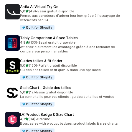
Antla AI Virtual Try On
étoile(s) sur 5
5,0
(49)
•
Essai gratuit disponible
49 avis au total
Permet aux acheteurs d'adorer leur look grâce à l'essayage de
vêtements par l'IA
Built for Shopify
Tably Comparison & Spec Tables
étoile(s) sur 5
4,9
(133)
•
Essai gratuit disponible
133 avis au total
Affichez clairement les avantages grâce à des tableaux de
comparaison personnalisables
Guides tailles & fit finder
étoile(s) sur 5
5,0
(130)
•
Forfait gratuit disponible
130 avis au total
Guides des tailles et fit quiz IA dans une app mode
Built for Shopify
ScaleChart ‑ Guide des tailles
étoile(s) sur 5
5,0
(12)
•
Essai gratuit disponible
12 avis au total
La bonne taille pour vos clients : guides de tailles et ventes
Built for Shopify
LV: Product Badge & Size Chart
étoile(s) sur 5
4,7
(34)
•
Gratuite
34 avis au total
Boost sales with product badges, product labels & size charts
Built for Shopify