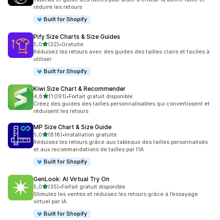
réduire les retours
Built for Shopify
Pify Size Charts & Size Guides
étoile(s) sur 5
5,0
(32)
•
Gratuite
32 avis au total
Réduisez les retours avec des guides des tailles clairs et faciles à
utiliser
Built for Shopify
Kiwi Size Chart & Recommender
étoile(s) sur 5
4,8
(1 091)
•
Forfait gratuit disponible
1091 avis au total
Créez des guides des tailles personnalisables qui convertissent et
réduisent les retours
MP Size Chart & Size Guide
étoile(s) sur 5
5,0
(818)
•
Installation gratuite
818 avis au total
Réduisez les retours grâce aux tableaux des tailles personnalisés
et aux recommandations de tailles par l’IA
Built for Shopify
GenLook: AI Virtual Try On
étoile(s) sur 5
5,0
(35)
•
Forfait gratuit disponible
35 avis au total
Stimulez les ventes et réduisez les retours grâce à l’essayage
virtuel par IA.
Built for Shopify