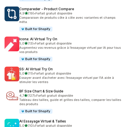
Compareder ‑ Product Compare
étoile(s) sur 5
4,9
(19)
•
Forfait gratuit disponible
19 avis au total
Comparaison de produits côte à côte avec variantes et champs
méta.
Built for Shopify
Icona: AI Virtual Try On
étoile(s) sur 5
5,0
(13)
•
Forfait gratuit disponible
13 avis au total
Augmentez vos revenus grâce à l’essayage virtuel par IA pour tous
vos produits
Built for Shopify
SS: AI Virtual Try On
étoile(s) sur 5
5,0
(11)
•
Forfait gratuit disponible
11 avis au total
Essayer avant d’acheter avec l’essayage virtuel par l’IA aide à
stimuler les ventes
BF Size Chart & Size Guide
étoile(s) sur 5
4,7
(127)
•
Forfait gratuit disponible
127 avis au total
Tableau des tailles, guide et grilles des tailles, comparer les tailles
des produits
Built for Shopify
AI Essayage Virtuel & Tailles
étoile(s) sur 5
5,0
(10)
•
Forfait gratuit disponible