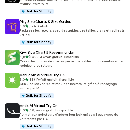
réduire les retours
Built for Shopify
Pify Size Charts & Size Guides
étoile(s) sur 5
5,0
(32)
•
Gratuite
32 avis au total
Réduisez les retours avec des guides des tailles clairs et faciles à
utiliser
Built for Shopify
Kiwi Size Chart & Recommender
étoile(s) sur 5
4,8
(1 092)
•
Forfait gratuit disponible
1092 avis au total
Créez des guides des tailles personnalisables qui convertissent et
réduisent les retours
GenLook: AI Virtual Try On
étoile(s) sur 5
5,0
(35)
•
Forfait gratuit disponible
35 avis au total
Stimulez les ventes et réduisez les retours grâce à l’essayage
virtuel par IA.
Built for Shopify
Antla AI Virtual Try On
étoile(s) sur 5
5,0
(49)
•
Essai gratuit disponible
49 avis au total
Permet aux acheteurs d'adorer leur look grâce à l'essayage de
vêtements par l'IA
Built for Shopify