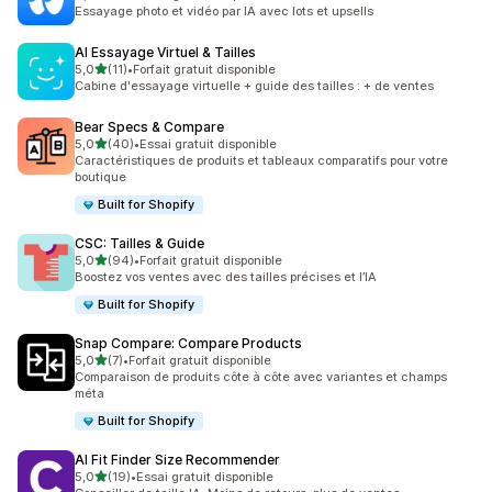
6 avis au total
Essayage photo et vidéo par IA avec lots et upsells
AI Essayage Virtuel & Tailles
étoile(s) sur 5
5,0
(11)
•
Forfait gratuit disponible
11 avis au total
Cabine d'essayage virtuelle + guide des tailles : + de ventes
Bear Specs & Compare
étoile(s) sur 5
5,0
(40)
•
Essai gratuit disponible
40 avis au total
Caractéristiques de produits et tableaux comparatifs pour votre
boutique
Built for Shopify
CSC: Tailles & Guide
étoile(s) sur 5
5,0
(94)
•
Forfait gratuit disponible
94 avis au total
Boostez vos ventes avec des tailles précises et l’IA
Built for Shopify
Snap Compare: Compare Products
étoile(s) sur 5
5,0
(7)
•
Forfait gratuit disponible
7 avis au total
Comparaison de produits côte à côte avec variantes et champs
méta
Built for Shopify
AI Fit Finder Size Recommender
étoile(s) sur 5
5,0
(19)
•
Essai gratuit disponible
19 avis au total