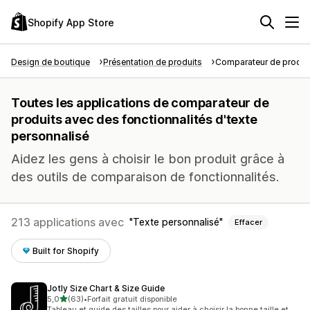
Shopify App Store
Design de boutique
Présentation de produits
Comparateur de produi
Toutes les applications de comparateur de
produits avec des fonctionnalités d'texte
personnalisé
Aidez les gens à choisir le bon produit grâce à
des outils de comparaison de fonctionnalités.
213 applications avec
Texte personnalisé
Effacer
Built for Shopify
Jotly Size Chart & Size Guide
étoile(s) sur 5
5,0
(63)
•
Forfait gratuit disponible
63 avis au total
Tableau et guide des tailles pour aider à choisir la bonne taille et