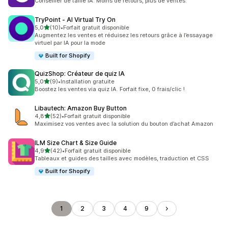
Conseiller de taille IA. Moins de retours, plus de ventes.
TryPoint ‑ AI Virtual Try On
étoile(s) sur 5
5,0
(10)
•
Forfait gratuit disponible
10 avis au total
Augmentez les ventes et réduisez les retours grâce à l’essayage
virtuel par IA pour la mode
Built for Shopify
QuizShop: Créateur de quiz IA
étoile(s) sur 5
5,0
(9)
•
Installation gratuite
9 avis au total
Boostez les ventes via quiz IA. Forfait fixe, 0 frais/clic !
Libautech: Amazon Buy Button
étoile(s) sur 5
4,8
(52)
•
Forfait gratuit disponible
52 avis au total
Maximisez vos ventes avec la solution du bouton d’achat Amazon
ILM Size Chart & Size Guide
étoile(s) sur 5
4,9
(42)
•
Forfait gratuit disponible
42 avis au total
Tableaux et guides des tailles avec modèles, traduction et CSS
Built for Shopify
1
2
3
4
9