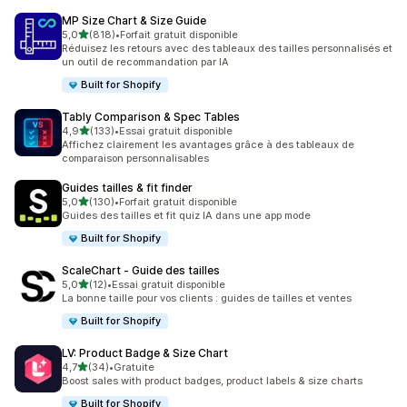
MP Size Chart & Size Guide
étoile(s) sur 5
5,0
(818)
•
Forfait gratuit disponible
818 avis au total
Réduisez les retours avec des tableaux des tailles personnalisés et
un outil de recommandation par IA
Built for Shopify
Tably Comparison & Spec Tables
étoile(s) sur 5
4,9
(133)
•
Essai gratuit disponible
133 avis au total
Affichez clairement les avantages grâce à des tableaux de
comparaison personnalisables
Guides tailles & fit finder
étoile(s) sur 5
5,0
(130)
•
Forfait gratuit disponible
130 avis au total
Guides des tailles et fit quiz IA dans une app mode
Built for Shopify
ScaleChart ‑ Guide des tailles
étoile(s) sur 5
5,0
(12)
•
Essai gratuit disponible
12 avis au total
La bonne taille pour vos clients : guides de tailles et ventes
Built for Shopify
LV: Product Badge & Size Chart
étoile(s) sur 5
4,7
(34)
•
Gratuite
34 avis au total
Boost sales with product badges, product labels & size charts
Built for Shopify