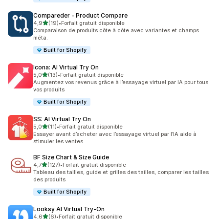
Compareder ‑ Product Compare
étoile(s) sur 5
4,9
(19)
•
Forfait gratuit disponible
19 avis au total
Comparaison de produits côte à côte avec variantes et champs
méta.
Built for Shopify
Icona: AI Virtual Try On
étoile(s) sur 5
5,0
(13)
•
Forfait gratuit disponible
13 avis au total
Augmentez vos revenus grâce à l’essayage virtuel par IA pour tous
vos produits
Built for Shopify
SS: AI Virtual Try On
étoile(s) sur 5
5,0
(11)
•
Forfait gratuit disponible
11 avis au total
Essayer avant d’acheter avec l’essayage virtuel par l’IA aide à
stimuler les ventes
BF Size Chart & Size Guide
étoile(s) sur 5
4,7
(127)
•
Forfait gratuit disponible
127 avis au total
Tableau des tailles, guide et grilles des tailles, comparer les tailles
des produits
Built for Shopify
Looksy AI Virtual Try‑On
étoile(s) sur 5
4,6
(6)
•
Forfait gratuit disponible