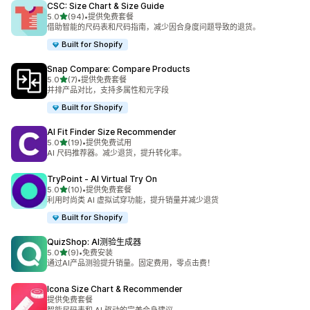
CSC: Size Chart & Size Guide
星（满分 5 星）
5.0
(94)
•
提供免费套餐
总共 94 条评论
借助智能的尺码表和尺码指南，减少因合身度问题导致的退货。
Built for Shopify
Snap Compare: Compare Products
星（满分 5 星）
5.0
(7)
•
提供免费套餐
总共 7 条评论
并排产品对比，支持多属性和元字段
Built for Shopify
AI Fit Finder Size Recommender
星（满分 5 星）
5.0
(19)
•
提供免费试用
总共 19 条评论
AI 尺码推荐器。减少退货，提升转化率。
TryPoint ‑ AI Virtual Try On
星（满分 5 星）
5.0
(10)
•
提供免费套餐
总共 10 条评论
利用时尚类 AI 虚拟试穿功能，提升销量并减少退货
Built for Shopify
QuizShop: AI测验生成器
星（满分 5 星）
5.0
(9)
•
免费安装
总共 9 条评论
通过AI产品测验提升销量。固定费用，零点击费！
Icona Size Chart & Recommender
提供免费套餐