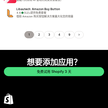
智能尺码表和 AI 驱动的完美合身建议。
Libautech: Amazon Buy Button
星（满分 5 星）
4.8
(52)
•
提供免费套餐
总共 52 条评论
借助 Amazon 购买按钮解决方案最大化您的销量
1
2
3
4
9
想要添加应用？
免费试用 Shopify 3 天