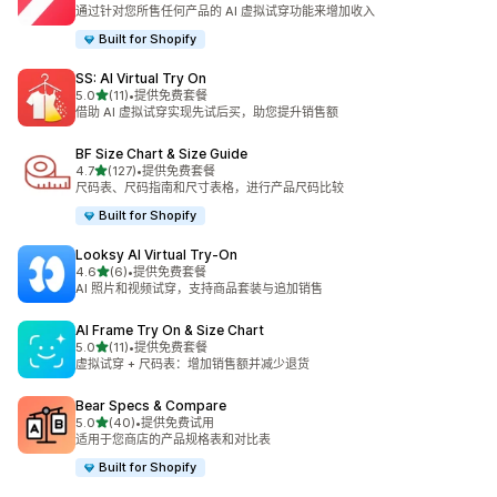
总共 13 条评论
通过针对您所售任何产品的 AI 虚拟试穿功能来增加收入
Built for Shopify
SS: AI Virtual Try On
星（满分 5 星）
5.0
(11)
•
提供免费套餐
总共 11 条评论
借助 AI 虚拟试穿实现先试后买，助您提升销售额
BF Size Chart & Size Guide
星（满分 5 星）
4.7
(127)
•
提供免费套餐
总共 127 条评论
尺码表、尺码指南和尺寸表格，进行产品尺码比较
Built for Shopify
Looksy AI Virtual Try‑On
星（满分 5 星）
4.6
(6)
•
提供免费套餐
总共 6 条评论
AI 照片和视频试穿，支持商品套装与追加销售
AI Frame Try On & Size Chart
星（满分 5 星）
5.0
(11)
•
提供免费套餐
总共 11 条评论
虚拟试穿 + 尺码表：增加销售额并减少退货
Bear Specs & Compare
星（满分 5 星）
5.0
(40)
•
提供免费试用
总共 40 条评论
适用于您商店的产品规格表和对比表
Built for Shopify