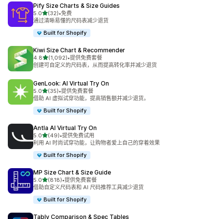
Pify Size Charts & Size Guides
星（满分 5 星）
5.0
(32)
•
免费
总共 32 条评论
通过清晰易懂的尺码表减少退货
Built for Shopify
Kiwi Size Chart & Recommender
星（满分 5 星）
4.8
(1,092)
•
提供免费套餐
总共 1092 条评论
创建可自定义的尺码表，从而提高转化率并减少退货
GenLook: AI Virtual Try On
星（满分 5 星）
5.0
(35)
•
提供免费套餐
总共 35 条评论
借助 AI 虚拟试穿功能，提高销售额并减少退货。
Built for Shopify
Antla AI Virtual Try On
星（满分 5 星）
5.0
(49)
•
提供免费试用
总共 49 条评论
利用 AI 时尚试穿功能，让购物者爱上自己的穿着效果
Built for Shopify
MP Size Chart & Size Guide
星（满分 5 星）
5.0
(818)
•
提供免费套餐
总共 818 条评论
借助自定义尺码表和 AI 尺码推荐工具减少退货
Built for Shopify
Tably Comparison & Spec Tables