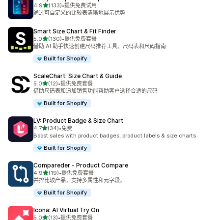
星（满分 5 星）
4.9
(133)
•
提供免费试用
总共 133 条评论
通过可自定义的比较表清晰地展示优势
Smart Size Chart & Fit Finder
星（满分 5 星）
5.0
(130)
•
提供免费套餐
总共 130 条评论
借助 AI 助手快速创建尺码推荐工具、尺码表和尺码指南
Built for Shopify
ScaleChart: Size Chart & Guide
星（满分 5 星）
5.0
(12)
•
提供免费套餐
总共 12 条评论
借助尺码表和追加销售功能帮助客户选择合适的尺码
Built for Shopify
LV: Product Badge & Size Chart
星（满分 5 星）
4.7
(34)
•
免费
总共 34 条评论
Boost sales with product badges, product labels & size charts
Built for Shopify
Compareder ‑ Product Compare
星（满分 5 星）
4.9
(19)
•
提供免费套餐
总共 19 条评论
并排比较产品，支持多属性和元字段。
Built for Shopify
Icona: AI Virtual Try On
星（满分 5 星）
5.0
(13)
•
提供免费套餐