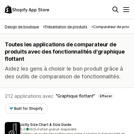
Shopify App Store
Design de boutique
Présentation de produits
Comparateur de produi
Toutes les applications de comparateur de
produits avec des fonctionnalités d'graphique
flottant
Aidez les gens à choisir le bon produit grâce à
des outils de comparaison de fonctionnalités.
212 applications avec
Graphique flottant
Effacer
Built for Shopify
Jotly Size Chart & Size Guide
étoile(s) sur 5
5,0
(63)
•
Forfait gratuit disponible
63 avis au total
Tableau et guide des tailles pour aider à choisir la bonne taille et