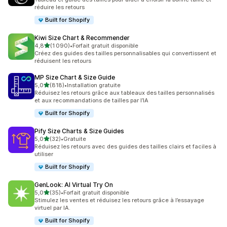
réduire les retours
Built for Shopify
Kiwi Size Chart & Recommender
étoile(s) sur 5
4,8
(1 090)
•
Forfait gratuit disponible
1090 avis au total
Créez des guides des tailles personnalisables qui convertissent et
réduisent les retours
MP Size Chart & Size Guide
étoile(s) sur 5
5,0
(818)
•
Installation gratuite
818 avis au total
Réduisez les retours grâce aux tableaux des tailles personnalisés
et aux recommandations de tailles par l’IA
Built for Shopify
Pify Size Charts & Size Guides
étoile(s) sur 5
5,0
(32)
•
Gratuite
32 avis au total
Réduisez les retours avec des guides des tailles clairs et faciles à
utiliser
Built for Shopify
GenLook: AI Virtual Try On
étoile(s) sur 5
5,0
(35)
•
Forfait gratuit disponible
35 avis au total
Stimulez les ventes et réduisez les retours grâce à l’essayage
virtuel par IA.
Built for Shopify