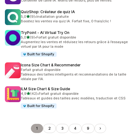
Conseiller de taille IA. Moins de retours, plus de ventes.
QuizShop: Créateur de quiz IA
étoile(s) sur 5
5,0
(9)
•
Installation gratuite
9 avis au total
Boostez les ventes via quiz IA. Forfait fixe, 0 frais/clic !
TryPoint ‑ AI Virtual Try On
étoile(s) sur 5
5,0
(9)
•
Forfait gratuit disponible
9 avis au total
Augmentez les ventes et réduisez les retours grâce à l’essayage
virtuel par IA pour la mode
Built for Shopify
Icona Size Chart & Recommender
Forfait gratuit disponible
Tableaux des tailles intelligents et recommandations de la taille
idéale par l’IA.
ILM Size Chart & Size Guide
étoile(s) sur 5
4,9
(42)
•
Forfait gratuit disponible
42 avis au total
Tableaux et guides des tailles avec modèles, traduction et CSS
Built for Shopify
1
2
3
4
9