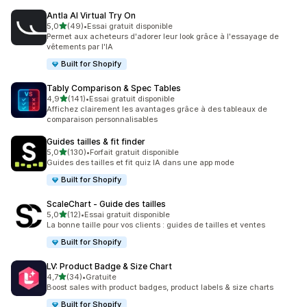
Antla AI Virtual Try On
étoile(s) sur 5
5,0
(49)
•
Essai gratuit disponible
49 avis au total
Permet aux acheteurs d'adorer leur look grâce à l'essayage de
vêtements par l'IA
Built for Shopify
Tably Comparison & Spec Tables
étoile(s) sur 5
4,9
(141)
•
Essai gratuit disponible
141 avis au total
Affichez clairement les avantages grâce à des tableaux de
comparaison personnalisables
Guides tailles & fit finder
étoile(s) sur 5
5,0
(130)
•
Forfait gratuit disponible
130 avis au total
Guides des tailles et fit quiz IA dans une app mode
Built for Shopify
ScaleChart ‑ Guide des tailles
étoile(s) sur 5
5,0
(12)
•
Essai gratuit disponible
12 avis au total
La bonne taille pour vos clients : guides de tailles et ventes
Built for Shopify
LV: Product Badge & Size Chart
étoile(s) sur 5
4,7
(34)
•
Gratuite
34 avis au total
Boost sales with product badges, product labels & size charts
Built for Shopify