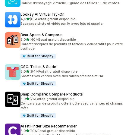
10 avis au total
Cabine d'essayage virtuelle + guide des tailles : + de ventes
Looksy AI Virtual Try‑On
étoile(s) sur 5
4,6
(6)
•
Forfait gratuit disponible
6 avis au total
Essayage photo et vidéo par IA avec lots et upsells
Bear Specs & Compare
étoile(s) sur 5
5,0
(40)
•
Essai gratuit disponible
40 avis au total
Caractéristiques de produits et tableaux comparatifs pour votre
boutique
Built for Shopify
CSC: Tailles & Guide
étoile(s) sur 5
5,0
(94)
•
Forfait gratuit disponible
94 avis au total
Boostez vos ventes avec des tailles précises et l’IA
Built for Shopify
Snap Compare: Compare Products
étoile(s) sur 5
5,0
(7)
•
Forfait gratuit disponible
7 avis au total
Comparaison de produits côte à côte avec variantes et champs
méta
Built for Shopify
AI Fit Finder Size Recommender
étoile(s) sur 5
5,0
(19)
•
Essai gratuit disponible
19 avis au total