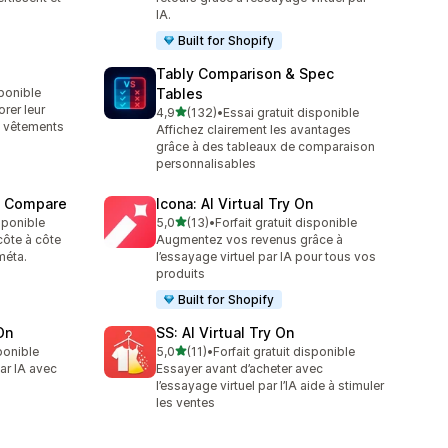
IA.
Built for Shopify
Tably Comparison & Spec
sponible
Tables
rer leur
étoile(s) sur 5
4,9
(132)
•
Essai gratuit disponible
132 avis au total
e vêtements
Affichez clairement les avantages
grâce à des tableaux de comparaison
personnalisables
t Compare
Icona: AI Virtual Try On
étoile(s) sur 5
isponible
5,0
(13)
•
Forfait gratuit disponible
13 avis au total
ôte à côte
Augmentez vos revenus grâce à
méta.
l’essayage virtuel par IA pour tous vos
produits
Built for Shopify
On
SS: AI Virtual Try On
étoile(s) sur 5
sponible
5,0
(11)
•
Forfait gratuit disponible
11 avis au total
ar IA avec
Essayer avant d’acheter avec
l’essayage virtuel par l’IA aide à stimuler
les ventes