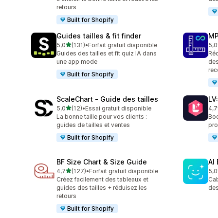
retours
Built for Shopify
Guides tailles & fit finder
MP
étoile(s) sur 5
5,0
(131)
•
Forfait gratuit disponible
5,0
131 avis au total
818
Guides des tailles et fit quiz IA dans
Réd
une app mode
des
rec
Built for Shopify
ScaleChart ‑ Guide des tailles
LV
étoile(s) sur 5
5,0
(12)
•
Essai gratuit disponible
4,7
12 avis au total
35 
La bonne taille pour vos clients :
Boo
guides de tailles et ventes
pro
Built for Shopify
BF Size Chart & Size Guide
AI
étoile(s) sur 5
4,7
(127)
•
Forfait gratuit disponible
5,0
127 avis au total
14 
Créez facilement des tableaux et
Cab
guides des tailles + réduisez les
des
retours
Built for Shopify