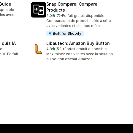
 Guide
Snap Compare: Compare
isponible
Products
lles avec
étoile(s) sur 5
5,0
(7)
•
Forfait gratuit disponible
7 avis au total
S
Comparaison de produits côte à côte
avec variantes et champs méta
Built for Shopify
 quiz IA
Libautech: Amazon Buy Button
étoile(s) sur 5
te
4,8
(52)
•
Forfait gratuit disponible
52 avis au total
IA. Forfait
Maximisez vos ventes avec la solution
du bouton d’achat Amazon