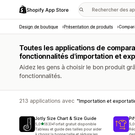
Shopify App Store
Design de boutique
Présentation de produits
Compara
Toutes les applications de compara
fonctionnalités d'importation et ex
Aidez les gens à choisir le bon produit g
fonctionnalités.
213 applications avec
Importation et exportati
Jotly Size Chart & Size Guide
Pi
étoile(s) sur 5
5,0
(63)
•
Forfait gratuit disponible
5,0
63 avis au total
33 
Tableau et guide des tailles pour aider
Réd
à choisir la bonne taille et réduire les
des 