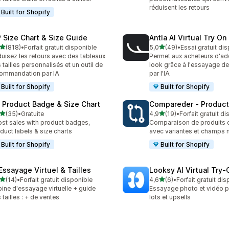
réduisent les retours
Built for Shopify
 Size Chart & Size Guide
Antla AI Virtual Try On
étoile(s) sur 5
étoile(s) sur 5
(818)
•
Forfait gratuit disponible
5,0
(49)
•
Essai gratuit di
 avis au total
49 avis au total
uisez les retours avec des tableaux
Permet aux acheteurs d'ado
 tailles personnalisés et un outil de
look grâce à l'essayage d
ommandation par IA
par l'IA
Built for Shopify
Built for Shopify
: Product Badge & Size Chart
Compareder ‑ Produc
étoile(s) sur 5
étoile(s) sur 5
(35)
•
Gratuite
4,9
(19)
•
Forfait gratuit d
avis au total
19 avis au total
st sales with product badges,
Comparaison de produits c
duct labels & size charts
avec variantes et champs 
Built for Shopify
Built for Shopify
 Essayage Virtuel & Tailles
Looksy AI Virtual Try‑
étoile(s) sur 5
étoile(s) sur 5
(14)
•
Forfait gratuit disponible
4,6
(6)
•
Forfait gratuit di
avis au total
6 avis au total
ine d'essayage virtuelle + guide
Essayage photo et vidéo p
 tailles : + de ventes
lots et upsells