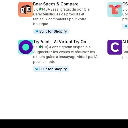
Bear Specs & Compare
CS
étoile(s) sur 5
5,0
(40)
•
Essai gratuit disponible
5,0
40 avis au total
94 
Caractéristiques de produits et
Boo
tableaux comparatifs pour votre
pré
boutique
Built for Shopify
TryPoint ‑ AI Virtual Try On
AI
étoile(s) sur 5
5,0
(10)
•
Forfait gratuit disponible
5,0
10 avis au total
19 
Augmentez les ventes et réduisez les
Con
retours grâce à l’essayage virtuel par IA
plu
pour la mode
Built for Shopify