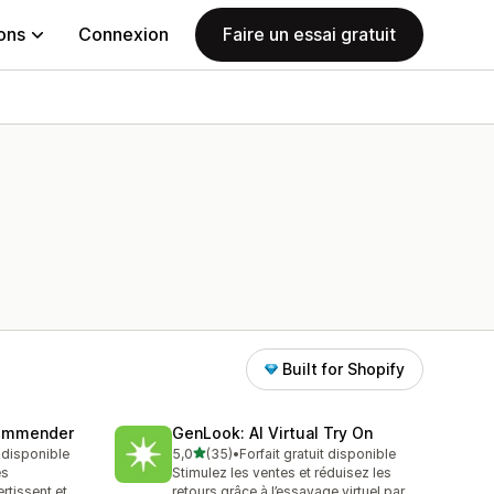
ions
Connexion
Faire un essai gratuit
Built for Shopify
commender
GenLook: AI Virtual Try On
étoile(s) sur 5
t disponible
5,0
(35)
•
Forfait gratuit disponible
35 avis au total
es
Stimulez les ventes et réduisez les
rtissent et
retours grâce à l’essayage virtuel par