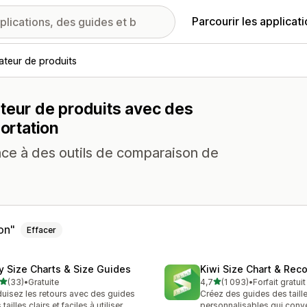
Parcourir les applicat
teur de produits
teur de produits avec des
portation
râce à des outils de comparaison de
on
Effacer
fy Size Charts & Size Guides
Kiwi Size Chart & Re
étoile(s) sur 5
étoile(s) sur 5
(33)
•
Gratuite
4,7
(1 093)
•
Forfait gratui
avis au total
1093 avis au total
uisez les retours avec des guides
Créez des guides des taill
tailles clairs et faciles à utiliser
personnalisables qui conve