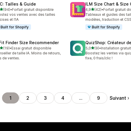
C: Tailles & Guide
ILM Size Chart & Size
étoile(s) sur 5
étoile(s) sur 5
(94)
•
Forfait gratuit disponible
4,9
(42)
•
Forfait gratuit d
avis au total
42 avis au total
stez vos ventes avec des tailles
Tableaux et guides des tai
cises et l’IA
modèles, traduction et CS
Built for Shopify
Built for Shopify
 Fit Finder Size Recommender
QuizShop: Créateur de
étoile(s) sur 5
étoile(s) sur 5
(19)
•
Essai gratuit disponible
5,0
(9)
•
Installation gratui
avis au total
9 avis au total
seiller de taille IA. Moins de retours,
Boostez les ventes via quiz 
s de ventes.
fixe, 0 frais/clic !
Suivant
1
2
3
4
…
9