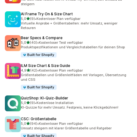
steigern
AI Frame Try On & Size Chart
von 5 Sternen
5,0
(9)
•
Kostenloser Plan verfügbar
9 Rezensionen insgesamt
Virtuelle Anprobe + Größentabellen: mehr Umsatz, weniger
Retouren
Bear Specs & Compare
von 5 Sternen
5,0
(40)
•
Kostenloser Test verfügbar
40 Rezensionen insgesamt
Produktspezifikationen und Vergleichstabellen für deinen Shop
Built for Shopify
ILM Size Chart & Size Guide
von 5 Sternen
4,9
(42)
•
Kostenloser Plan verfügbar
42 Rezensionen insgesamt
Größentabellen und Größenleitfäden mit Vorlagen, Übersetzung
und CSS
Built for Shopify
QuizShop: KI‑Quiz‑Builder
von 5 Sternen
5,0
(9)
•
Kostenlose Installation
9 Rezensionen insgesamt
KI-Quizze für mehr Umsatz. Festpreis, keine Klickgebühren!
CSC: Größentabelle
von 5 Sternen
5,0
(94)
•
Kostenloser Plan verfügbar
94 Rezensionen insgesamt
Umsatz steigern mit klarer Größentabelle und Ratgeber
Built for Shopify