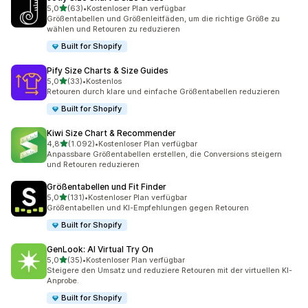
von 5 Sternen
5,0
(63)
•
Kostenloser Plan verfügbar
63 Rezensionen insgesamt
Größentabellen und Größenleitfäden, um die richtige Größe zu
wählen und Retouren zu reduzieren
Built for Shopify
Pify Size Charts & Size Guides
von 5 Sternen
5,0
(33)
•
Kostenlos
33 Rezensionen insgesamt
Retouren durch klare und einfache Größentabellen reduzieren
Built for Shopify
Kiwi Size Chart & Recommender
von 5 Sternen
4,8
(1.092)
•
Kostenloser Plan verfügbar
1092 Rezensionen insgesamt
Anpassbare Größentabellen erstellen, die Conversions steigern
und Retouren reduzieren
Größentabellen und Fit Finder
von 5 Sternen
5,0
(131)
•
Kostenloser Plan verfügbar
131 Rezensionen insgesamt
Größentabellen und KI-Empfehlungen gegen Retouren
Built for Shopify
GenLook: AI Virtual Try On
von 5 Sternen
5,0
(35)
•
Kostenloser Plan verfügbar
35 Rezensionen insgesamt
Steigere den Umsatz und reduziere Retouren mit der virtuellen KI-
Anprobe.
Built for Shopify