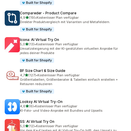
Built for Shopify
Compareder ‑ Product Compare
von 5 Sternen
4,9
(19)
•
Kostenloser Plan verfügbar
19 Rezensionen insgesamt
Direkter Produktvergleich mit Varianten und Metafeldern.
Built for Shopify
Icona: AI Virtual Try On
von 5 Sternen
5,0
(13)
•
Kostenloser Plan verfügbar
13 Rezensionen insgesamt
Umsatzsteigerung mit der KI-gestützten virtuellen Anprobe für
jedes deiner Produkte
Built for Shopify
BF Size Chart & Size Guide
von 5 Sternen
4,7
(127)
•
Kostenloser Plan verfügbar
127 Rezensionen insgesamt
Größentabellen, Größenberater & Tabellen einfach erstellen +
Retouren reduzieren
Built for Shopify
Looksy AI Virtual Try‑On
von 5 Sternen
4,6
(6)
•
Kostenloser Plan verfügbar
6 Rezensionen insgesamt
KI-Foto- und Video-Anprobe mit Bundles und Upsells
SS: AI Virtual Try On
von 5 Sternen
5,0
(12)
•
Kostenloser Plan verfügbar
12 Rezensionen insgesamt
Vor dem Kauf testen mit AI Virtual Try-On hilft, den Umsatz zu