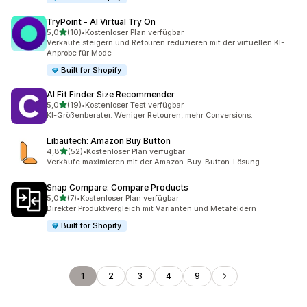
TryPoint ‑ AI Virtual Try On
von 5 Sternen
5,0
(10)
•
Kostenloser Plan verfügbar
10 Rezensionen insgesamt
Verkäufe steigern und Retouren reduzieren mit der virtuellen KI-
Anprobe für Mode
Built for Shopify
AI Fit Finder Size Recommender
von 5 Sternen
5,0
(19)
•
Kostenloser Test verfügbar
19 Rezensionen insgesamt
KI-Größenberater. Weniger Retouren, mehr Conversions.
Libautech: Amazon Buy Button
von 5 Sternen
4,8
(52)
•
Kostenloser Plan verfügbar
52 Rezensionen insgesamt
Verkäufe maximieren mit der Amazon-Buy-Button-Lösung
Snap Compare: Compare Products
von 5 Sternen
5,0
(7)
•
Kostenloser Plan verfügbar
7 Rezensionen insgesamt
Direkter Produktvergleich mit Varianten und Metafeldern
Built for Shopify
1
2
3
4
9