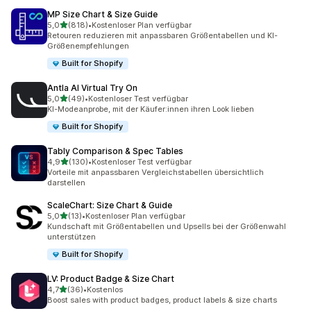
MP Size Chart & Size Guide
von 5 Sternen
5,0
(818)
•
Kostenloser Plan verfügbar
818 Rezensionen insgesamt
Retouren reduzieren mit anpassbaren Größentabellen und KI-
Größenempfehlungen
Built for Shopify
Antla AI Virtual Try On
von 5 Sternen
5,0
(49)
•
Kostenloser Test verfügbar
49 Rezensionen insgesamt
KI-Modeanprobe, mit der Käufer:innen ihren Look lieben
Built for Shopify
Tably Comparison & Spec Tables
von 5 Sternen
4,9
(130)
•
Kostenloser Test verfügbar
130 Rezensionen insgesamt
Vorteile mit anpassbaren Vergleichstabellen übersichtlich
darstellen
ScaleChart: Size Chart & Guide
von 5 Sternen
5,0
(13)
•
Kostenloser Plan verfügbar
13 Rezensionen insgesamt
Kundschaft mit Größentabellen und Upsells bei der Größenwahl
unterstützen
Built for Shopify
LV: Product Badge & Size Chart
von 5 Sternen
4,7
(36)
•
Kostenlos
36 Rezensionen insgesamt
Boost sales with product badges, product labels & size charts