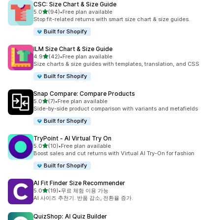
CSC: Size Chart & Size Guide
별 5개 중
5.0
(94)
•
Free plan available
총 리뷰 94개
Stop fit-related returns with smart size chart & size guides.
Built for Shopify
ILM Size Chart & Size Guide
별 5개 중
4.9
(42)
•
Free plan available
총 리뷰 42개
Size charts & size guides with templates, translation, and CSS
Built for Shopify
Snap Compare: Compare Products
별 5개 중
5.0
(7)
•
Free plan available
총 리뷰 7개
Side-by-side product comparison with variants and metafields
Built for Shopify
TryPoint ‑ AI Virtual Try On
별 5개 중
5.0
(10)
•
Free plan available
총 리뷰 10개
Boost sales and cut returns with Virtual AI Try-On for fashion
Built for Shopify
AI Fit Finder Size Recommender
별 5개 중
5.0
(19)
•
무료 체험 이용 가능
총 리뷰 19개
AI 사이즈 추천기. 반품 감소, 전환율 증가.
QuizShop: AI Quiz Builder