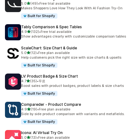
별 5개 중
5.0
(49)
•
Free trial available
총 리뷰 49개
Makes Shoppers Love How They Look With AI Fashion Try-On
Built for Shopify
Tably Comparison & Spec Tables
별 5개 중
4.9
(132)
•
Free trial available
총 리뷰 132개
Show advantages clearly with customizable comparison tables
ScaleChart: Size Chart & Guide
별 5개 중
5.0
(12)
•
Free plan available
총 리뷰 12개
Help customers pick the right size with size charts & upsells
Built for Shopify
LV: Product Badge & Size Chart
별 5개 중
4.7
(35)
•
무료
총 리뷰 35개
Boost sales with product badges, product labels & size charts
Built for Shopify
Compareder ‑ Product Compare
별 5개 중
4.9
(19)
•
Free plan available
총 리뷰 19개
Side by side product comparison with variants and metafields.
Built for Shopify
Icona: AI Virtual Try On
별 5개 중
5.0
(13)
•
Free plan available