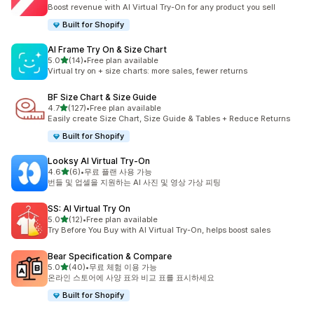
총 리뷰 13개
Boost revenue with AI Virtual Try-On for any product you sell
Built for Shopify
AI Frame Try On & Size Chart
별 5개 중
5.0
(14)
•
Free plan available
총 리뷰 14개
Virtual try on + size charts: more sales, fewer returns
BF Size Chart & Size Guide
별 5개 중
4.7
(127)
•
Free plan available
총 리뷰 127개
Easily create Size Chart, Size Guide & Tables + Reduce Returns
Built for Shopify
Looksy AI Virtual Try‑On
별 5개 중
4.6
(6)
•
무료 플랜 사용 가능
총 리뷰 6개
번들 및 업셀을 지원하는 AI 사진 및 영상 가상 피팅
SS: AI Virtual Try On
별 5개 중
5.0
(12)
•
Free plan available
총 리뷰 12개
Try Before You Buy with AI Virtual Try-On, helps boost sales
Bear Specification & Compare
별 5개 중
5.0
(40)
•
무료 체험 이용 가능
총 리뷰 40개
온라인 스토어에 사양 표와 비교 표를 표시하세요
Built for Shopify