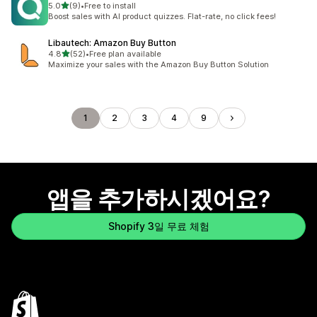
별 5개 중
5.0
(9)
•
Free to install
총 리뷰 9개
Boost sales with AI product quizzes. Flat-rate, no click fees!
Libautech: Amazon Buy Button
별 5개 중
4.8
(52)
•
Free plan available
총 리뷰 52개
Maximize your sales with the Amazon Buy Button Solution
1
2
3
4
9
앱을 추가하시겠어요?
Shopify 3일 무료 체험