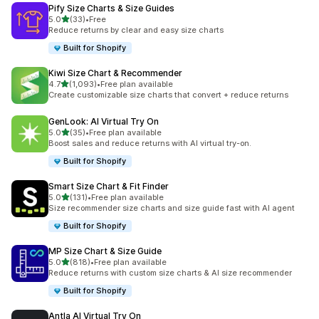
Pify Size Charts & Size Guides
별 5개 중
5.0
(33)
•
Free
총 리뷰 33개
Reduce returns by clear and easy size charts
Built for Shopify
Kiwi Size Chart & Recommender
별 5개 중
4.7
(1,093)
•
Free plan available
총 리뷰 1093개
Create customizable size charts that convert + reduce returns
GenLook: AI Virtual Try On
별 5개 중
5.0
(35)
•
Free plan available
총 리뷰 35개
Boost sales and reduce returns with AI virtual try-on.
Built for Shopify
Smart Size Chart & Fit Finder
별 5개 중
5.0
(131)
•
Free plan available
총 리뷰 131개
Size recommender size charts and size guide fast with AI agent
Built for Shopify
MP Size Chart & Size Guide
별 5개 중
5.0
(818)
•
Free plan available
총 리뷰 818개
Reduce returns with custom size charts & AI size recommender
Built for Shopify
Antla AI Virtual Try On