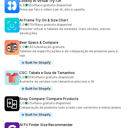
Looksy AI Virtual Try‑On
de 5 estrelas
4,6
(6)
•
Plano gratuito disponível
6 avaliações ao todo
Prova por foto e vídeo com IA, kits e upsells
AI Frame Try On & Size Chart
de 5 estrelas
5,0
(11)
•
Plano gratuito disponível
11 avaliações ao todo
Provador virtual e tabelas de medidas: mais vendas, menos
devoluções
Bear Specs & Compare
de 5 estrelas
5,0
(40)
•
Avaliação gratuita
40 avaliações ao todo
Tabelas de especificações e de comparação de produtos para a
loja
Built for Shopify
CSC: Tabela e Guia de Tamanhos
de 5 estrelas
5,0
(94)
•
Plano gratuito disponível
94 avaliações ao todo
Aumente as vendas com tamanhos precisos e IA
Built for Shopify
Snap Compare: Compare Products
de 5 estrelas
5,0
(7)
•
Plano gratuito disponível
7 avaliações ao todo
Comparação de produtos lado a lado com variantes e metacampos
Built for Shopify
AI Fit Finder Size Recommender