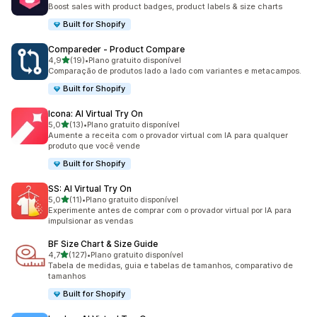
34 avaliações ao todo
Boost sales with product badges, product labels & size charts
Built for Shopify
Compareder ‑ Product Compare
de 5 estrelas
4,9
(19)
•
Plano gratuito disponível
19 avaliações ao todo
Comparação de produtos lado a lado com variantes e metacampos.
Built for Shopify
Icona: AI Virtual Try On
de 5 estrelas
5,0
(13)
•
Plano gratuito disponível
13 avaliações ao todo
Aumente a receita com o provador virtual com IA para qualquer
produto que você vende
Built for Shopify
SS: AI Virtual Try On
de 5 estrelas
5,0
(11)
•
Plano gratuito disponível
11 avaliações ao todo
Experimente antes de comprar com o provador virtual por IA para
impulsionar as vendas
BF Size Chart & Size Guide
de 5 estrelas
4,7
(127)
•
Plano gratuito disponível
127 avaliações ao todo
Tabela de medidas, guia e tabelas de tamanhos, comparativo de
tamanhos
Built for Shopify