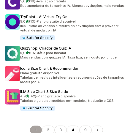
de 5 estrelas
5,0
(19)
•
Avaliação gratuita
19 avaliações ao todo
Recomendador de tamanhos IA. Menos devoluções, mais vendas.
TryPoint ‑ AI Virtual Try On
de 5 estrelas
5,0
(10)
•
Plano gratuito disponível
10 avaliações ao todo
Impulsione as vendas e reduza as devoluções com o provador
virtual de moda com IA
Built for Shopify
QuizShop: Criador de Quiz IA
de 5 estrelas
5,0
(9)
•
Grátis para instalar
9 avaliações ao todo
Mais vendas com quizzes IA. Taxa fixa, sem custo por clique!
Icona Size Chart & Recommender
Plano gratuito disponível
Tabelas de medidas inteligentes e recomendações de tamanhos
ideais por IA.
ILM Size Chart & Size Guide
de 5 estrelas
4,9
(42)
•
Plano gratuito disponível
42 avaliações ao todo
Tabelas e guias de medidas com modelos, tradução e CSS
Built for Shopify
1
2
3
4
9