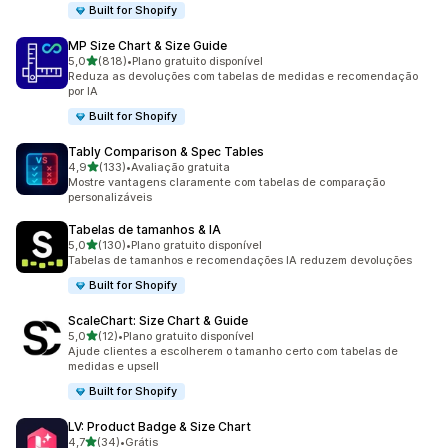
Built for Shopify
MP Size Chart & Size Guide
de 5 estrelas
5,0
(818)
•
Plano gratuito disponível
818 avaliações ao todo
Reduza as devoluções com tabelas de medidas e recomendação
por IA
Built for Shopify
Tably Comparison & Spec Tables
de 5 estrelas
4,9
(133)
•
Avaliação gratuita
133 avaliações ao todo
Mostre vantagens claramente com tabelas de comparação
personalizáveis
Tabelas de tamanhos & IA
de 5 estrelas
5,0
(130)
•
Plano gratuito disponível
130 avaliações ao todo
Tabelas de tamanhos e recomendações IA reduzem devoluções
Built for Shopify
ScaleChart: Size Chart & Guide
de 5 estrelas
5,0
(12)
•
Plano gratuito disponível
12 avaliações ao todo
Ajude clientes a escolherem o tamanho certo com tabelas de
medidas e upsell
Built for Shopify
LV: Product Badge & Size Chart
de 5 estrelas
4,7
(34)
•
Grátis