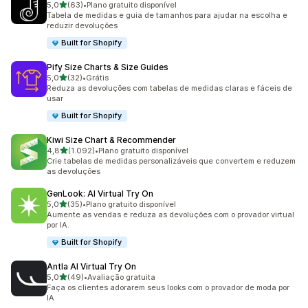
de 5 estrelas
5,0
(63)
•
Plano gratuito disponível
63 avaliações ao todo
Tabela de medidas e guia de tamanhos para ajudar na escolha e
reduzir devoluções
Built for Shopify
Pify Size Charts & Size Guides
de 5 estrelas
5,0
(32)
•
Grátis
32 avaliações ao todo
Reduza as devoluções com tabelas de medidas claras e fáceis de
usar
Built for Shopify
Kiwi Size Chart & Recommender
de 5 estrelas
4,8
(1.092)
•
Plano gratuito disponível
1092 avaliações ao todo
Crie tabelas de medidas personalizáveis que convertem e reduzem
as devoluções
GenLook: AI Virtual Try On
de 5 estrelas
5,0
(35)
•
Plano gratuito disponível
35 avaliações ao todo
Aumente as vendas e reduza as devoluções com o provador virtual
por IA.
Built for Shopify
Antla AI Virtual Try On
de 5 estrelas
5,0
(49)
•
Avaliação gratuita
49 avaliações ao todo
Faça os clientes adorarem seus looks com o provador de moda por
IA