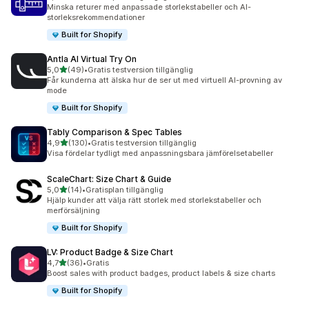
817 recensioner totalt
Minska returer med anpassade storlekstabeller och AI-
storleksrekommendationer
Built for Shopify
Antla AI Virtual Try On
av 5 stjärnor
5,0
(49)
•
Gratis testversion tillgänglig
49 recensioner totalt
Får kunderna att älska hur de ser ut med virtuell AI-provning av
mode
Built for Shopify
Tably Comparison & Spec Tables
av 5 stjärnor
4,9
(130)
•
Gratis testversion tillgänglig
130 recensioner totalt
Visa fördelar tydligt med anpassningsbara jämförelsetabeller
ScaleChart: Size Chart & Guide
av 5 stjärnor
5,0
(14)
•
Gratisplan tillgänglig
14 recensioner totalt
Hjälp kunder att välja rätt storlek med storlekstabeller och
merförsäljning
Built for Shopify
LV: Product Badge & Size Chart
av 5 stjärnor
4,7
(36)
•
Gratis
36 recensioner totalt
Boost sales with product badges, product labels & size charts
Built for Shopify