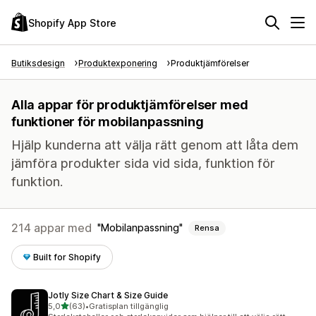
Shopify App Store
Butiksdesign
Produktexponering
Produktjämförelser
Alla appar för produktjämförelser med
funktioner för mobilanpassning
Hjälp kunderna att välja rätt genom att låta dem
jämföra produkter sida vid sida, funktion för
funktion.
214 appar med
Mobilanpassning
Rensa
Built for Shopify
Jotly Size Chart & Size Guide
av 5 stjärnor
5,0
(63)
•
Gratisplan tillgänglig
63 recensioner totalt