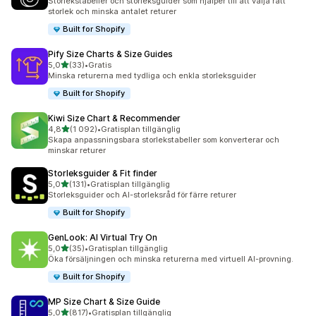
Storlekstabeller och storleksguider som hjälper till att välja rätt
storlek och minska antalet returer
Built for Shopify
Pify Size Charts & Size Guides
av 5 stjärnor
5,0
(33)
•
Gratis
33 recensioner totalt
Minska returerna med tydliga och enkla storleksguider
Built for Shopify
Kiwi Size Chart & Recommender
av 5 stjärnor
4,8
(1 092)
•
Gratisplan tillgänglig
1092 recensioner totalt
Skapa anpassningsbara storlekstabeller som konverterar och
minskar returer
Storleksguider & Fit finder
av 5 stjärnor
5,0
(131)
•
Gratisplan tillgänglig
131 recensioner totalt
Storleksguider och AI-storleksråd för färre returer
Built for Shopify
GenLook: AI Virtual Try On
av 5 stjärnor
5,0
(35)
•
Gratisplan tillgänglig
35 recensioner totalt
Öka försäljningen och minska returerna med virtuell AI-provning.
Built for Shopify
MP Size Chart & Size Guide
av 5 stjärnor
5,0
(817)
•
Gratisplan tillgänglig