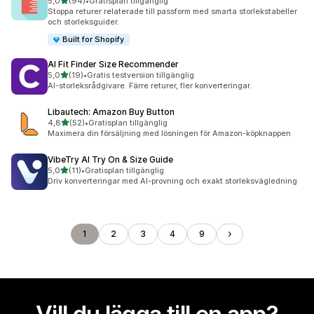
av 5 stjärnor
5,0
(94)
•
Gratisplan tillgänglig
94 recensioner totalt
Stoppa returer relaterade till passform med smarta storlekstabeller
och storleksguider.
Built for Shopify
AI Fit Finder Size Recommender
av 5 stjärnor
5,0
(19)
•
Gratis testversion tillgänglig
19 recensioner totalt
AI-storleksrådgivare. Färre returer, fler konverteringar.
Libautech: Amazon Buy Button
av 5 stjärnor
4,8
(52)
•
Gratisplan tillgänglig
52 recensioner totalt
Maximera din försäljning med lösningen för Amazon-köpknappen
VibeTry AI Try On & Size Guide
av 5 stjärnor
5,0
(11)
•
Gratisplan tillgänglig
11 recensioner totalt
Driv konverteringar med AI-provning och exakt storleksvägledning
1
2
3
4
9