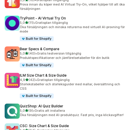
5,0
(10)
•
Gratisplan tillgänglig
10 recensioner totalt
Prova innan du köper med AI Virtual Try-On, vilket hjälper till att öka
försäljningen
TryPoint ‑ AI Virtual Try On
av 5 stjärnor
5,0
(11)
•
Gratisplan tillgänglig
11 recensioner totalt
Öka försäljningen och minska returerna med virtuell AI-provning för
mode
Built for Shopify
Bear Specs & Compare
av 5 stjärnor
5,0
(40)
•
Gratis testversion tillgänglig
40 recensioner totalt
Produktspecifikationer och jämförelsetabeller för din butik
Built for Shopify
ILM Size Chart & Size Guide
av 5 stjärnor
4,9
(42)
•
Gratisplan tillgänglig
42 recensioner totalt
Storlekstabeller och storleksguider med mallar, översättning och
CSS
Built for Shopify
QuizShop: AI Quiz Builder
av 5 stjärnor
5,0
(9)
•
Gratis att installera
9 recensioner totalt
Öka försäljningen med AI-produktquiz. Fast pris, inga klickavgifter!
CSC: Size Chart & Size Guide