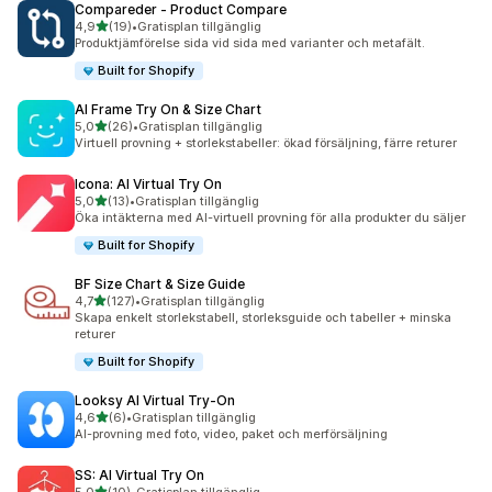
Compareder ‑ Product Compare
av 5 stjärnor
4,9
(19)
•
Gratisplan tillgänglig
19 recensioner totalt
Produktjämförelse sida vid sida med varianter och metafält.
Built for Shopify
AI Frame Try On & Size Chart
av 5 stjärnor
5,0
(26)
•
Gratisplan tillgänglig
26 recensioner totalt
Virtuell provning + storlekstabeller: ökad försäljning, färre returer
Icona: AI Virtual Try On
av 5 stjärnor
5,0
(13)
•
Gratisplan tillgänglig
13 recensioner totalt
Öka intäkterna med AI-virtuell provning för alla produkter du säljer
Built for Shopify
BF Size Chart & Size Guide
av 5 stjärnor
4,7
(127)
•
Gratisplan tillgänglig
127 recensioner totalt
Skapa enkelt storlekstabell, storleksguide och tabeller + minska
returer
Built for Shopify
Looksy AI Virtual Try‑On
av 5 stjärnor
4,6
(6)
•
Gratisplan tillgänglig
6 recensioner totalt
AI-provning med foto, video, paket och merförsäljning
SS: AI Virtual Try On
av 5 stjärnor