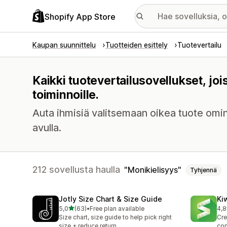
Shopify App Store
Kaupan suunnittelu
Tuotteiden esittely
Tuotevertailu
Kaikki tuotevertailusovellukset, jo
toiminnoille.
Auta ihmisiä valitsemaan oikea tuote omin
avulla.
212 sovellusta haulla
Monikielisyys
Tyhjennä
Jotly Size Chart & Size Guide
Ki
/ 5 tähteä
5,0
(63)
•
Free plan available
4,8
63 arvostelua yhteensä
109
Size chart, size guide to help pick right
Cre
size + reduce return
con