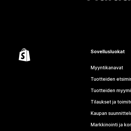
Sovellusluokat
Myyntikanavat
Tuotteiden etsimi
Tuotteiden myym
Tilaukset ja toimi
Kaupan suunnittel
Markkinointi ja ko