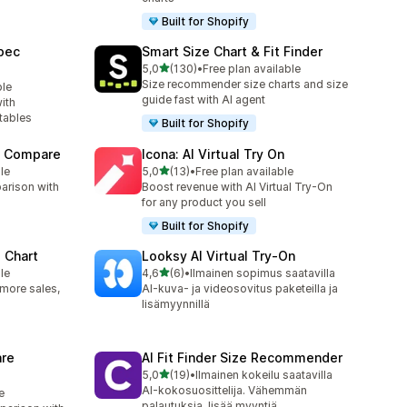
Built for Shopify
pec
Smart Size Chart & Fit Finder
/ 5 tähteä
5,0
(130)
•
Free plan available
130 arvostelua yhteensä
Size recommender size charts and size
ble
guide fast with AI agent
ith
tables
Built for Shopify
t Compare
Icona: AI Virtual Try On
/ 5 tähteä
le
5,0
(13)
•
Free plan available
13 arvostelua yhteensä
arison with
Boost revenue with AI Virtual Try-On
for any product you sell
Built for Shopify
 Chart
Looksy AI Virtual Try‑On
/ 5 tähteä
le
4,6
(6)
•
Ilmainen sopimus saatavilla
6 arvostelua yhteensä
: more sales,
AI-kuva- ja videosovitus paketeilla ja
lisämyynnillä
re
AI Fit Finder Size Recommender
/ 5 tähteä
5,0
(19)
•
Ilmainen kokeilu saatavilla
19 arvostelua yhteensä
AI-kokosuosittelija. Vähemmän
e
palautuksia, lisää myyntiä.