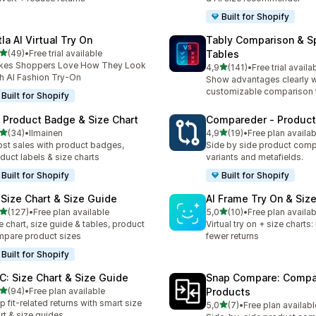
Built for Shopify
la AI Virtual Try On
Tably Comparison & S
/ 5 tähteä
(49)
•
Free trial available
Tables
arvostelua yhteensä
kes Shoppers Love How They Look
/ 5 tähteä
4,9
(141)
•
Free trial availa
141 arvostelua yhteensä
h AI Fashion Try-On
Show advantages clearly w
customizable comparison 
Built for Shopify
: Product Badge & Size Chart
Compareder ‑ Produc
/ 5 tähteä
/ 5 tähteä
(34)
•
Ilmainen
4,9
(19)
•
Free plan availab
arvostelua yhteensä
19 arvostelua yhteensä
st sales with product badges,
Side by side product comp
duct labels & size charts
variants and metafields.
Built for Shopify
Built for Shopify
 Size Chart & Size Guide
AI Frame Try On & Size
/ 5 tähteä
/ 5 tähteä
(127)
•
Free plan available
5,0
(10)
•
Free plan availab
 arvostelua yhteensä
10 arvostelua yhteensä
e chart, size guide & tables, product
Virtual try on + size charts
pare product sizes
fewer returns
Built for Shopify
C: Size Chart & Size Guide
Snap Compare: Compa
/ 5 tähteä
(94)
•
Free plan available
Products
arvostelua yhteensä
p fit-related returns with smart size
/ 5 tähteä
5,0
(7)
•
Free plan availabl
7 arvostelua yhteensä
rt & size guides.