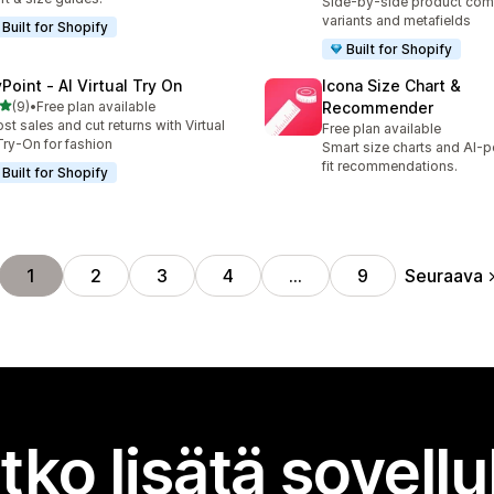
Side-by-side product com
variants and metafields
Built for Shopify
Built for Shopify
Point ‑ AI Virtual Try On
Icona Size Chart &
/ 5 tähteä
(9)
•
Free plan available
Recommender
rvostelua yhteensä
st sales and cut returns with Virtual
Free plan available
Try-On for fashion
Smart size charts and AI-
fit recommendations.
Built for Shopify
Seuraava
1
2
3
4
…
9
tko lisätä sovell