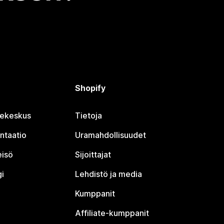
Shopify
jekeskus
Tietoja
ntaatio
Uramahdollisuudet
eisö
Sijoittajat
i
Lehdistö ja media
Kumppanit
Affiliate-kumppanit