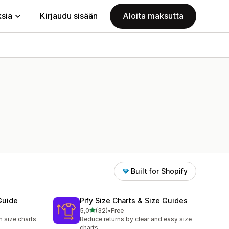
ksia
Kirjaudu sisään
Aloita maksutta
Built for Shopify
Guide
Pify Size Charts & Size Guides
/ 5 tähteä
5,0
(32)
•
Free
32 arvostelua yhteensä
 size charts
Reduce returns by clear and easy size
charts