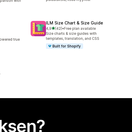
parison with
ILM Size Chart & Size Guide
/ 5 tähteä
4,9
(42)
•
Free plan available
42 arvostelua yhteensä
Size charts & size guides with
templates, translation, and CSS
powered true
Built for Shopify
uksen?