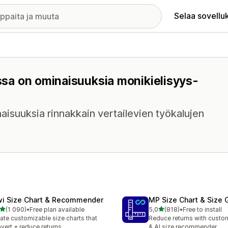
Selaa sovellu
issa on ominaisuuksia monikielisyys-
aisuuksia rinnakkain vertailevien työkalujen
wi Size Chart & Recommender
MP Size Chart & Size 
/ 5 tähteä
/ 5 tähteä
(1 090)
•
Free plan available
5,0
(818)
•
Free to install
0 arvostelua yhteensä
818 arvostelua yhteensä
ate customizable size charts that
Reduce returns with custom
vert + reduce returns
& AI size recommender