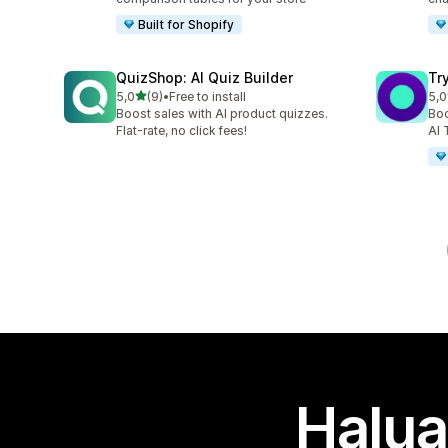
Built for Shopify
QuizShop: AI Quiz Builder
Try
/ 5 tähteä
5,0
(9)
•
Free to install
5,0
9 arvostelua yhteensä
9 a
Boost sales with AI product quizzes.
Boo
Flat-rate, no click fees!
AI 
Halua