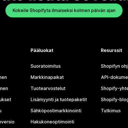
Kokeile Shopifyta ilmaiseksi kolmen päivän ajan
Pääluokat
Resurssit
Suoratoimitus
Shopifyn oh
nen
Markkinapaikat
API-dokume
inen
Tuotearvostelut
Shopify-yht
tukset
Lisämyynti ja tuotepaketit
Shopify-blog
u
Sähköpostimarkkinointi
Tutkimus
nversio
Hakukoneoptimointi