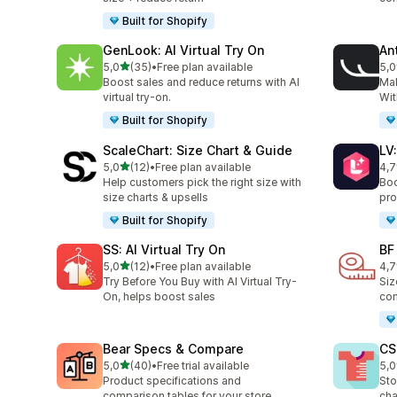
Built for Shopify
GenLook: AI Virtual Try On
Ant
/ 5 tähteä
5,0
(35)
•
Free plan available
5,0
35 arvostelua yhteensä
49 
Boost sales and reduce returns with AI
Ma
virtual try-on.
Wit
Built for Shopify
ScaleChart: Size Chart & Guide
LV
/ 5 tähteä
5,0
(12)
•
Free plan available
4,7
12 arvostelua yhteensä
34 
Help customers pick the right size with
Boo
size charts & upsells
pro
Built for Shopify
SS: AI Virtual Try On
BF
/ 5 tähteä
5,0
(12)
•
Free plan available
4,7
12 arvostelua yhteensä
127
Try Before You Buy with AI Virtual Try-
Siz
On, helps boost sales
com
Bear Specs & Compare
CS
/ 5 tähteä
5,0
(40)
•
Free trial available
5,0
40 arvostelua yhteensä
94 
Product specifications and
Sto
comparison tables for your store
cha