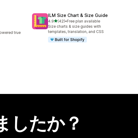
ILM Size Chart & Size Guide
5つ星中
4.9
(42)
•
Free plan available
合計レビュー数：42件
Size charts & size guides with
templates, translation, and CSS
powered true
Built for Shopify
ましたか？