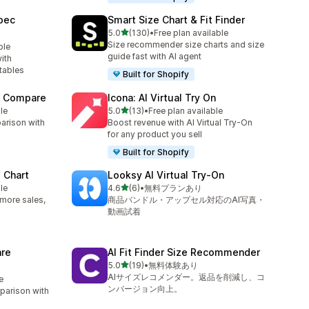
pec
Smart Size Chart & Fit Finder
5つ星中
5.0
(130)
•
Free plan available
合計レビュー数：130件
Size recommender size charts and size
ble
guide fast with AI agent
ith
tables
Built for Shopify
t Compare
Icona: AI Virtual Try On
5つ星中
le
5.0
(13)
•
Free plan available
合計レビュー数：13件
arison with
Boost revenue with AI Virtual Try-On
for any product you sell
Built for Shopify
 Chart
Looksy AI Virtual Try‑On
5つ星中
le
4.6
(6)
•
無料プランあり
合計レビュー数：6件
: more sales,
商品バンドル・アップセル対応のAI写真・
動画試着
re
AI Fit Finder Size Recommender
5つ星中
5.0
(19)
•
無料体験あり
合計レビュー数：19件
AIサイズレコメンダー。返品を削減し、コ
e
ンバージョン向上。
parison with