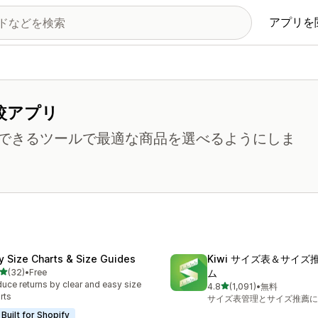
アプリを
較アプリ
できるツールで最適な商品を選べるようにしま
fy Size Charts & Size Guides
Kiwi サイズ表＆サイズ
5つ星中
(32)
•
Free
ム
計レビュー数：32件
uce returns by clear and easy size
5つ星中
4.8
(1,091)
•
無料
合計レビュー数：1091件
rts
サイズ表管理とサイズ推薦に
Built for Shopify