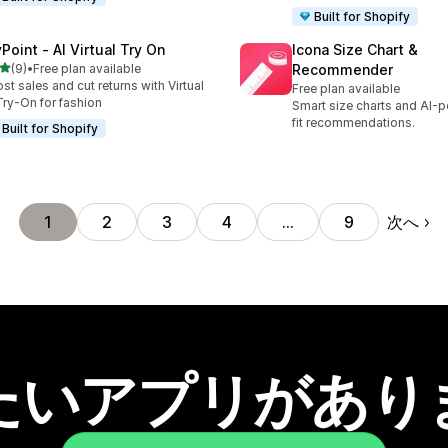
Built for Shopify
Point ‑ AI Virtual Try On
Icona Size Chart &
5つ星中
(9)
•
Free plan available
Recommender
計レビュー数：9件
st sales and cut returns with Virtual
Free plan available
Try-On for fashion
Smart size charts and AI-
fit recommendations.
Built for Shopify
次へ
1
2
3
4
…
9
たいアプリがあり