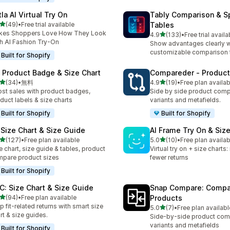
la AI Virtual Try On
Tably Comparison & S
5つ星中
(49)
•
Free trial available
Tables
計レビュー数：49件
kes Shoppers Love How They Look
5つ星中
4.9
(133)
•
Free trial availa
合計レビュー数：133件
h AI Fashion Try-On
Show advantages clearly w
customizable comparison 
Built for Shopify
: Product Badge & Size Chart
Compareder ‑ Produc
5つ星中
5つ星中
(34)
•
無料
4.9
(19)
•
Free plan availab
計レビュー数：34件
合計レビュー数：19件
st sales with product badges,
Side by side product comp
duct labels & size charts
variants and metafields.
Built for Shopify
Built for Shopify
 Size Chart & Size Guide
AI Frame Try On & Size
5つ星中
5つ星中
(127)
•
Free plan available
5.0
(10)
•
Free plan availab
計レビュー数：127件
合計レビュー数：10件
e chart, size guide & tables, product
Virtual try on + size charts
pare product sizes
fewer returns
Built for Shopify
C: Size Chart & Size Guide
Snap Compare: Compa
5つ星中
(94)
•
Free plan available
Products
計レビュー数：94件
p fit-related returns with smart size
5つ星中
5.0
(7)
•
Free plan availabl
合計レビュー数：7件
rt & size guides.
Side-by-side product com
variants and metafields
Built for Shopify