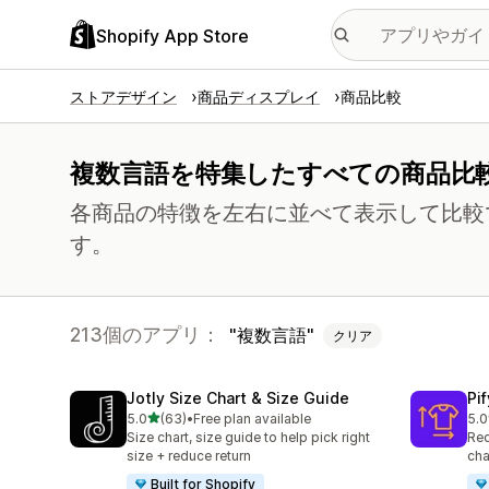
Shopify App Store
ストアデザイン
商品ディスプレイ
商品比較
複数言語を特集したすべての商品比
各商品の特徴を左右に並べて表示して比較
す。
213個のアプリ：
複数言語
クリア
Jotly Size Chart & Size Guide
Pi
5つ星中
5.0
(63)
•
Free plan available
5.0
合計レビュー数：63件
合
Size chart, size guide to help pick right
Red
size + reduce return
cha
Built for Shopify