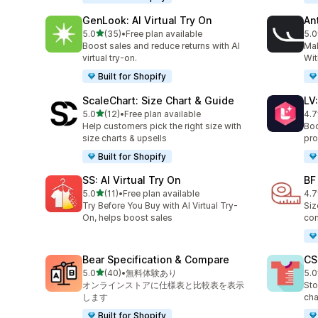
GenLook: AI Virtual Try On
Ant
5つ星中
5.0
(35)
•
Free plan available
5.0
合計レビュー数：35件
合
Boost sales and reduce returns with AI
Ma
virtual try-on.
Wit
Built for Shopify
ScaleChart: Size Chart & Guide
LV
5つ星中
5.0
(12)
•
Free plan available
4.7
合計レビュー数：12件
合
Help customers pick the right size with
Boo
size charts & upsells
pro
Built for Shopify
SS: AI Virtual Try On
BF
5つ星中
5.0
(11)
•
Free plan available
4.7
合計レビュー数：11件
合
Try Before You Buy with AI Virtual Try-
Siz
On, helps boost sales
com
Bear Specification & Compare
CS
5つ星中
5.0
(40)
•
無料体験あり
5.0
合計レビュー数：40件
合
オンラインストアに仕様表と比較表を表示
Sto
します
cha
Built for Shopify