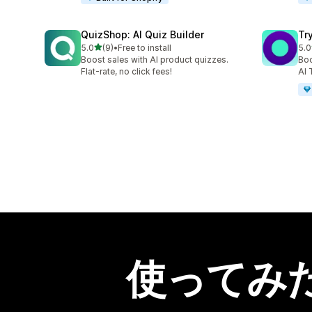
QuizShop: AI Quiz Builder
Try
5つ星中
5.0
(9)
•
Free to install
5.0
合計レビュー数：9件
合
Boost sales with AI product quizzes.
Boo
Flat-rate, no click fees!
AI 
使ってみ