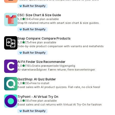
Built for Shopify
CSC: Size Chart & Size Guide
av 5 stjerner
5,0
(94)
•
Free plan available
Totalt 94 omtaler
Stop fit-related returns with smart size chart & size guides.
Built for Shopify
Snap Compare: Compare Products
av 5 stjerner
5,0
(7)
•
Free plan available
Totalt 7 omtaler
Side-by-side product comparison with variants and metafields
Built for Shopify
AI Fit Finder Size Recommender
av 5 stjerner
5,0
(19)
•
Gratis prøveperiode tilgjengelig
Totalt 19 omtaler
AI-størrelsesrådgiver. Færre returer, flere konverteringer.
QuizShop: AI Quiz Builder
av 5 stjerner
5,0
(9)
•
Free to install
Totalt 9 omtaler
Boost sales with AI product quizzes. Flat-rate, no click fees!
TryPoint ‑ AI Virtual Try On
av 5 stjerner
5,0
(9)
•
Free plan available
Totalt 9 omtaler
Boost sales and cut returns with Virtual AI Try-On for fashion
Built for Shopify