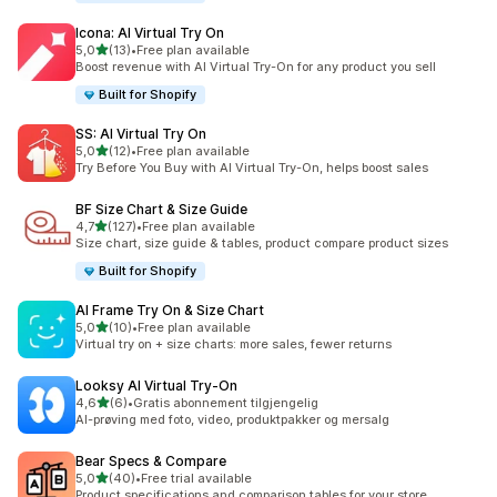
Icona: AI Virtual Try On
av 5 stjerner
5,0
(13)
•
Free plan available
Totalt 13 omtaler
Boost revenue with AI Virtual Try-On for any product you sell
Built for Shopify
SS: AI Virtual Try On
av 5 stjerner
5,0
(12)
•
Free plan available
Totalt 12 omtaler
Try Before You Buy with AI Virtual Try-On, helps boost sales
BF Size Chart & Size Guide
av 5 stjerner
4,7
(127)
•
Free plan available
Totalt 127 omtaler
Size chart, size guide & tables, product compare product sizes
Built for Shopify
AI Frame Try On & Size Chart
av 5 stjerner
5,0
(10)
•
Free plan available
Totalt 10 omtaler
Virtual try on + size charts: more sales, fewer returns
Looksy AI Virtual Try‑On
av 5 stjerner
4,6
(6)
•
Gratis abonnement tilgjengelig
Totalt 6 omtaler
AI-prøving med foto, video, produktpakker og mersalg
Bear Specs & Compare
av 5 stjerner
5,0
(40)
•
Free trial available
Totalt 40 omtaler
Product specifications and comparison tables for your store