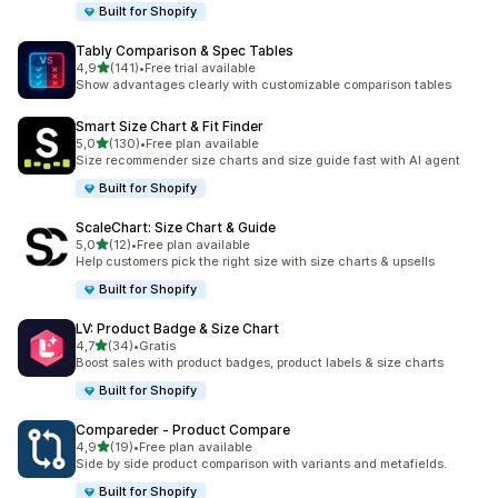
Built for Shopify
Tably Comparison & Spec Tables
av 5 stjerner
4,9
(141)
•
Free trial available
Totalt 141 omtaler
Show advantages clearly with customizable comparison tables
Smart Size Chart & Fit Finder
av 5 stjerner
5,0
(130)
•
Free plan available
Totalt 130 omtaler
Size recommender size charts and size guide fast with AI agent
Built for Shopify
ScaleChart: Size Chart & Guide
av 5 stjerner
5,0
(12)
•
Free plan available
Totalt 12 omtaler
Help customers pick the right size with size charts & upsells
Built for Shopify
LV: Product Badge & Size Chart
av 5 stjerner
4,7
(34)
•
Gratis
Totalt 34 omtaler
Boost sales with product badges, product labels & size charts
Built for Shopify
Compareder ‑ Product Compare
av 5 stjerner
4,9
(19)
•
Free plan available
Totalt 19 omtaler
Side by side product comparison with variants and metafields.
Built for Shopify