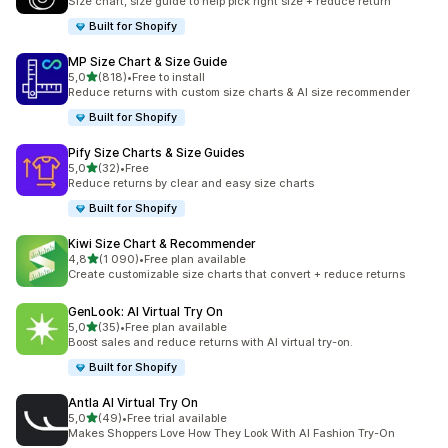
Size chart, size guide to help pick right size + reduce return
Built for Shopify
MP Size Chart & Size Guide
av 5 stjerner
5,0
(818)
•
Free to install
Totalt 818 omtaler
Reduce returns with custom size charts & AI size recommender
Built for Shopify
Pify Size Charts & Size Guides
av 5 stjerner
5,0
(32)
•
Free
Totalt 32 omtaler
Reduce returns by clear and easy size charts
Built for Shopify
Kiwi Size Chart & Recommender
av 5 stjerner
4,8
(1 090)
•
Free plan available
Totalt 1090 omtaler
Create customizable size charts that convert + reduce returns
GenLook: AI Virtual Try On
av 5 stjerner
5,0
(35)
•
Free plan available
Totalt 35 omtaler
Boost sales and reduce returns with AI virtual try-on.
Built for Shopify
Antla AI Virtual Try On
av 5 stjerner
5,0
(49)
•
Free trial available
Totalt 49 omtaler
Makes Shoppers Love How They Look With AI Fashion Try-On