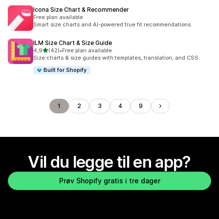
Icona Size Chart & Recommender
Free plan available
Smart size charts and AI-powered true fit recommendations.
ILM Size Chart & Size Guide
av 5 stjerner
4,9
(42)
•
Free plan available
Totalt 42 omtaler
Size charts & size guides with templates, translation, and CSS
Built for Shopify
1
2
3
4
9
Vil du legge til en app?
Prøv Shopify gratis i tre dager