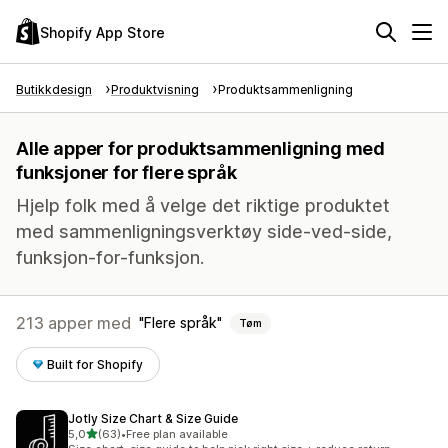
Shopify App Store
Butikkdesign
Produktvisning
Produktsammenligning
Alle apper for produktsammenligning med
funksjoner for flere språk
Hjelp folk med å velge det riktige produktet
med sammenligningsverktøy side-ved-side,
funksjon-for-funksjon.
213 apper med
Flere språk
Tøm
Built for Shopify
Jotly Size Chart & Size Guide
av 5 stjerner
5,0
(63)
•
Free plan available
Totalt 63 omtaler