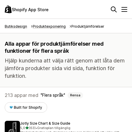
Shopify App Store
Butiksdesign
Produktexponering
Produktjämförelser
Alla appar för produktjämförelser med
funktioner för flera språk
Hjälp kunderna att välja rätt genom att låta dem
jämföra produkter sida vid sida, funktion för
funktion.
213 appar med
Flera språk
Rensa
Built for Shopify
Jotly Size Chart & Size Guide
av 5 stjärnor
5,0
(63)
•
Gratisplan tillgänglig
63 recensioner totalt