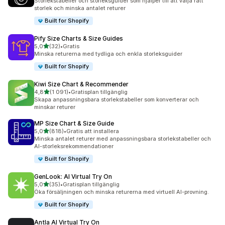
Storlekstabeller och storleksguider som hjälper till att välja rätt
storlek och minska antalet returer
Built for Shopify
Pify Size Charts & Size Guides
av 5 stjärnor
5,0
(32)
•
Gratis
32 recensioner totalt
Minska returerna med tydliga och enkla storleksguider
Built for Shopify
Kiwi Size Chart & Recommender
av 5 stjärnor
4,8
(1 091)
•
Gratisplan tillgänglig
1091 recensioner totalt
Skapa anpassningsbara storlekstabeller som konverterar och
minskar returer
MP Size Chart & Size Guide
av 5 stjärnor
5,0
(818)
•
Gratis att installera
818 recensioner totalt
Minska antalet returer med anpassningsbara storlekstabeller och
AI-storleksrekommendationer
Built for Shopify
GenLook: AI Virtual Try On
av 5 stjärnor
5,0
(35)
•
Gratisplan tillgänglig
35 recensioner totalt
Öka försäljningen och minska returerna med virtuell AI-provning.
Built for Shopify
Antla AI Virtual Try On