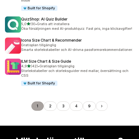
mode
Built for Shopify
QuizShop: AI Quiz Builder
av 5 stjärnor
5,0
(9)
•
Gratis att installera
9 recensioner totalt
Öka försäljningen med AI-produktquiz. Fast pris, inga klickavgifter!
Icona Size Chart & Recommender
Gratisplan tillgänglig
Smarta storlekstabeller och AI-drivna passformsrekommendationer.
ILM Size Chart & Size Guide
av 5 stjärnor
4,9
(42)
•
Gratisplan tillgänglig
42 recensioner totalt
Storlekstabeller och storleksguider med mallar, översättning och
CSS
Built for Shopify
1
2
3
4
9