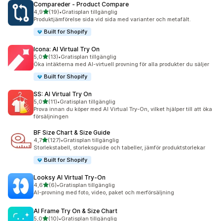
Compareder ‑ Product Compare
av 5 stjärnor
4,9
(19)
•
Gratisplan tillgänglig
19 recensioner totalt
Produktjämförelse sida vid sida med varianter och metafält.
Built for Shopify
Icona: AI Virtual Try On
av 5 stjärnor
5,0
(13)
•
Gratisplan tillgänglig
13 recensioner totalt
Öka intäkterna med AI-virtuell provning för alla produkter du säljer
Built for Shopify
SS: AI Virtual Try On
av 5 stjärnor
5,0
(11)
•
Gratisplan tillgänglig
11 recensioner totalt
Prova innan du köper med AI Virtual Try-On, vilket hjälper till att öka
försäljningen
BF Size Chart & Size Guide
av 5 stjärnor
4,7
(127)
•
Gratisplan tillgänglig
127 recensioner totalt
Storlekstabell, storleksguide och tabeller, jämför produktstorlekar
Built for Shopify
Looksy AI Virtual Try‑On
av 5 stjärnor
4,6
(6)
•
Gratisplan tillgänglig
6 recensioner totalt
AI-provning med foto, video, paket och merförsäljning
AI Frame Try On & Size Chart
av 5 stjärnor
5,0
(10)
•
Gratisplan tillgänglig