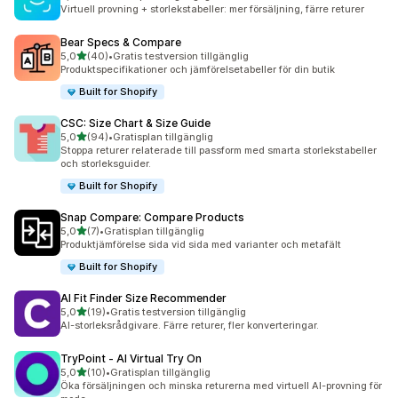
10 recensioner totalt
Virtuell provning + storlekstabeller: mer försäljning, färre returer
Bear Specs & Compare
av 5 stjärnor
5,0
(40)
•
Gratis testversion tillgänglig
40 recensioner totalt
Produktspecifikationer och jämförelsetabeller för din butik
Built for Shopify
CSC: Size Chart & Size Guide
av 5 stjärnor
5,0
(94)
•
Gratisplan tillgänglig
94 recensioner totalt
Stoppa returer relaterade till passform med smarta storlekstabeller
och storleksguider.
Built for Shopify
Snap Compare: Compare Products
av 5 stjärnor
5,0
(7)
•
Gratisplan tillgänglig
7 recensioner totalt
Produktjämförelse sida vid sida med varianter och metafält
Built for Shopify
AI Fit Finder Size Recommender
av 5 stjärnor
5,0
(19)
•
Gratis testversion tillgänglig
19 recensioner totalt
AI-storleksrådgivare. Färre returer, fler konverteringar.
TryPoint ‑ AI Virtual Try On
av 5 stjärnor
5,0
(10)
•
Gratisplan tillgänglig
10 recensioner totalt
Öka försäljningen och minska returerna med virtuell AI-provning för