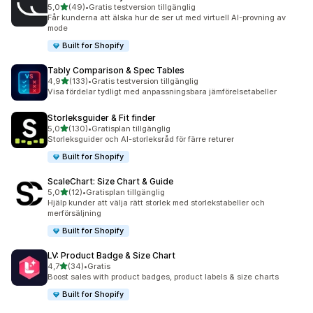
av 5 stjärnor
5,0
(49)
•
Gratis testversion tillgänglig
49 recensioner totalt
Får kunderna att älska hur de ser ut med virtuell AI-provning av
mode
Built for Shopify
Tably Comparison & Spec Tables
av 5 stjärnor
4,9
(133)
•
Gratis testversion tillgänglig
133 recensioner totalt
Visa fördelar tydligt med anpassningsbara jämförelsetabeller
Storleksguider & Fit finder
av 5 stjärnor
5,0
(130)
•
Gratisplan tillgänglig
130 recensioner totalt
Storleksguider och AI-storleksråd för färre returer
Built for Shopify
ScaleChart: Size Chart & Guide
av 5 stjärnor
5,0
(12)
•
Gratisplan tillgänglig
12 recensioner totalt
Hjälp kunder att välja rätt storlek med storlekstabeller och
merförsäljning
Built for Shopify
LV: Product Badge & Size Chart
av 5 stjärnor
4,7
(34)
•
Gratis
34 recensioner totalt
Boost sales with product badges, product labels & size charts
Built for Shopify