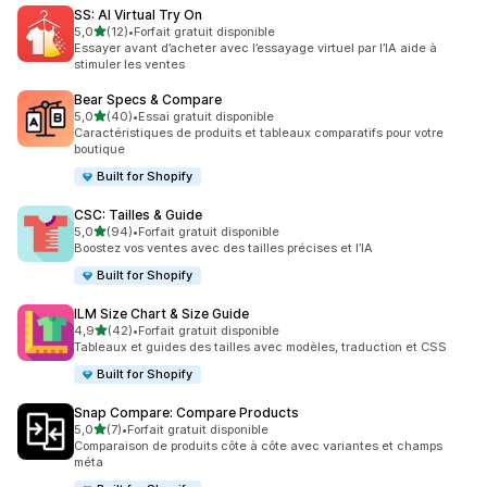
SS: AI Virtual Try On
étoile(s) sur 5
5,0
(12)
•
Forfait gratuit disponible
12 avis au total
Essayer avant d’acheter avec l’essayage virtuel par l’IA aide à
stimuler les ventes
Bear Specs & Compare
étoile(s) sur 5
5,0
(40)
•
Essai gratuit disponible
40 avis au total
Caractéristiques de produits et tableaux comparatifs pour votre
boutique
Built for Shopify
CSC: Tailles & Guide
étoile(s) sur 5
5,0
(94)
•
Forfait gratuit disponible
94 avis au total
Boostez vos ventes avec des tailles précises et l’IA
Built for Shopify
ILM Size Chart & Size Guide
étoile(s) sur 5
4,9
(42)
•
Forfait gratuit disponible
42 avis au total
Tableaux et guides des tailles avec modèles, traduction et CSS
Built for Shopify
Snap Compare: Compare Products
étoile(s) sur 5
5,0
(7)
•
Forfait gratuit disponible
7 avis au total
Comparaison de produits côte à côte avec variantes et champs
méta