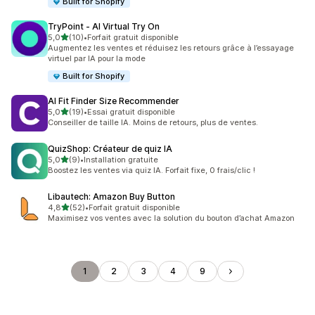
Built for Shopify
TryPoint ‑ AI Virtual Try On
étoile(s) sur 5
5,0
(10)
•
Forfait gratuit disponible
10 avis au total
Augmentez les ventes et réduisez les retours grâce à l’essayage
virtuel par IA pour la mode
Built for Shopify
AI Fit Finder Size Recommender
étoile(s) sur 5
5,0
(19)
•
Essai gratuit disponible
19 avis au total
Conseiller de taille IA. Moins de retours, plus de ventes.
QuizShop: Créateur de quiz IA
étoile(s) sur 5
5,0
(9)
•
Installation gratuite
9 avis au total
Boostez les ventes via quiz IA. Forfait fixe, 0 frais/clic !
Libautech: Amazon Buy Button
étoile(s) sur 5
4,8
(52)
•
Forfait gratuit disponible
52 avis au total
Maximisez vos ventes avec la solution du bouton d’achat Amazon
1
2
3
4
9