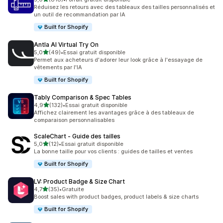
818 avis au total
Réduisez les retours avec des tableaux des tailles personnalisés et
un outil de recommandation par IA
Built for Shopify
Antla AI Virtual Try On
étoile(s) sur 5
5,0
(49)
•
Essai gratuit disponible
49 avis au total
Permet aux acheteurs d'adorer leur look grâce à l'essayage de
vêtements par l'IA
Built for Shopify
Tably Comparison & Spec Tables
étoile(s) sur 5
4,9
(132)
•
Essai gratuit disponible
132 avis au total
Affichez clairement les avantages grâce à des tableaux de
comparaison personnalisables
ScaleChart ‑ Guide des tailles
étoile(s) sur 5
5,0
(12)
•
Essai gratuit disponible
12 avis au total
La bonne taille pour vos clients : guides de tailles et ventes
Built for Shopify
LV: Product Badge & Size Chart
étoile(s) sur 5
4,7
(35)
•
Gratuite
35 avis au total
Boost sales with product badges, product labels & size charts
Built for Shopify