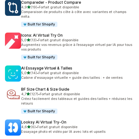
Compareder ‑ Product Compare
étoile(s) sur 5
4,9
(19)
•
Forfait gratuit disponible
19 avis au total
Comparaison de produits côte à côte avec variantes et champs
méta.
Built for Shopify
Icona: AI Virtual Try On
étoile(s) sur 5
5,0
(13)
•
Forfait gratuit disponible
13 avis au total
Augmentez vos revenus grâce à l’essayage virtuel par IA pour tous
vos produits
Built for Shopify
AI Essayage Virtuel & Tailles
étoile(s) sur 5
5,0
(14)
•
Forfait gratuit disponible
14 avis au total
Cabine d'essayage virtuelle + guide des tailles : + de ventes
BF Size Chart & Size Guide
étoile(s) sur 5
4,7
(127)
•
Forfait gratuit disponible
127 avis au total
Créez facilement des tableaux et guides des tailles + réduisez les
retours
Built for Shopify
Looksy AI Virtual Try‑On
étoile(s) sur 5
4,6
(6)
•
Forfait gratuit disponible
6 avis au total
Essayage photo et vidéo par IA avec lots et upsells