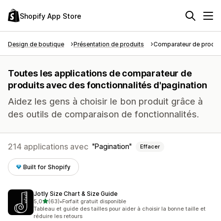
Shopify App Store
Design de boutique
Présentation de produits
Comparateur de produi
Toutes les applications de comparateur de
produits avec des fonctionnalités d'pagination
Aidez les gens à choisir le bon produit grâce à
des outils de comparaison de fonctionnalités.
214 applications avec
Pagination
Effacer
Built for Shopify
Jotly Size Chart & Size Guide
étoile(s) sur 5
5,0
(63)
•
Forfait gratuit disponible
63 avis au total
Tableau et guide des tailles pour aider à choisir la bonne taille et
réduire les retours