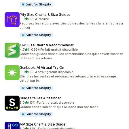
Built for Shopify
Pify Size Charts & Size Guides
étoile(s) sur 5
5,0
(33)
•
Gratuite
33 avis au total
Réduisez les retours avec des guides des tailles clairs et faciles à
utiliser
Built for Shopify
Kiwi Size Chart & Recommender
étoile(s) sur 5
4,7
(1 093)
•
Forfait gratuit disponible
1093 avis au total
Créez des guides des tailles personnalisables qui convertissent et
réduisent les retours
GenLook: AI Virtual Try On
étoile(s) sur 5
5,0
(35)
•
Forfait gratuit disponible
35 avis au total
Stimulez les ventes et réduisez les retours grâce à l’essayage
virtuel par IA.
Built for Shopify
Guides tailles & fit finder
étoile(s) sur 5
5,0
(131)
•
Forfait gratuit disponible
131 avis au total
Guides des tailles et fit quiz IA dans une app mode
Built for Shopify
MP Size Chart & Size Guide
étoile(s) sur 5
5,0
(818)
•
Forfait gratuit disponible