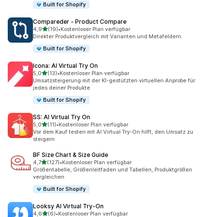
Built for Shopify
Compareder ‑ Product Compare
von 5 Sternen
4,9
(19)
•
Kostenloser Plan verfügbar
19 Rezensionen insgesamt
Direkter Produktvergleich mit Varianten und Metafeldern.
Built for Shopify
Icona: AI Virtual Try On
von 5 Sternen
5,0
(13)
•
Kostenloser Plan verfügbar
13 Rezensionen insgesamt
Umsatzsteigerung mit der KI-gestützten virtuellen Anprobe für
jedes deiner Produkte
Built for Shopify
SS: AI Virtual Try On
von 5 Sternen
5,0
(11)
•
Kostenloser Plan verfügbar
11 Rezensionen insgesamt
Vor dem Kauf testen mit AI Virtual Try-On hilft, den Umsatz zu
steigern
BF Size Chart & Size Guide
von 5 Sternen
4,7
(127)
•
Kostenloser Plan verfügbar
127 Rezensionen insgesamt
Größentabelle, Größenleitfaden und Tabellen, Produktgrößen
vergleichen
Built for Shopify
Looksy AI Virtual Try‑On
von 5 Sternen
4,6
(6)
•
Kostenloser Plan verfügbar
6 Rezensionen insgesamt