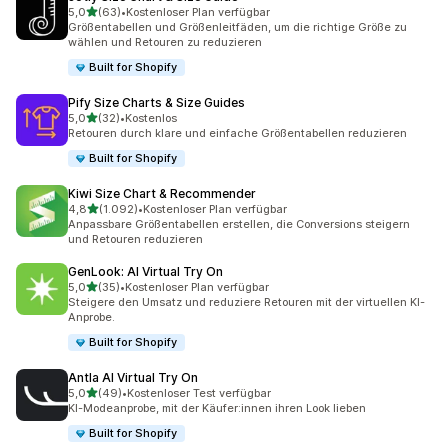
von 5 Sternen
5,0
(63)
•
Kostenloser Plan verfügbar
63 Rezensionen insgesamt
Größentabellen und Größenleitfäden, um die richtige Größe zu
wählen und Retouren zu reduzieren
Built for Shopify
Pify Size Charts & Size Guides
von 5 Sternen
5,0
(32)
•
Kostenlos
32 Rezensionen insgesamt
Retouren durch klare und einfache Größentabellen reduzieren
Built for Shopify
Kiwi Size Chart & Recommender
von 5 Sternen
4,8
(1.092)
•
Kostenloser Plan verfügbar
1092 Rezensionen insgesamt
Anpassbare Größentabellen erstellen, die Conversions steigern
und Retouren reduzieren
GenLook: AI Virtual Try On
von 5 Sternen
5,0
(35)
•
Kostenloser Plan verfügbar
35 Rezensionen insgesamt
Steigere den Umsatz und reduziere Retouren mit der virtuellen KI-
Anprobe.
Built for Shopify
Antla AI Virtual Try On
von 5 Sternen
5,0
(49)
•
Kostenloser Test verfügbar
49 Rezensionen insgesamt
KI-Modeanprobe, mit der Käufer:innen ihren Look lieben
Built for Shopify