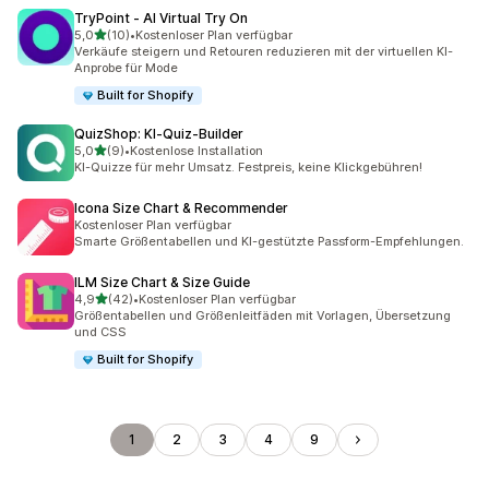
TryPoint ‑ AI Virtual Try On
von 5 Sternen
5,0
(10)
•
Kostenloser Plan verfügbar
10 Rezensionen insgesamt
Verkäufe steigern und Retouren reduzieren mit der virtuellen KI-
Anprobe für Mode
Built for Shopify
QuizShop: KI‑Quiz‑Builder
von 5 Sternen
5,0
(9)
•
Kostenlose Installation
9 Rezensionen insgesamt
KI-Quizze für mehr Umsatz. Festpreis, keine Klickgebühren!
Icona Size Chart & Recommender
Kostenloser Plan verfügbar
Smarte Größentabellen und KI-gestützte Passform-Empfehlungen.
ILM Size Chart & Size Guide
von 5 Sternen
4,9
(42)
•
Kostenloser Plan verfügbar
42 Rezensionen insgesamt
Größentabellen und Größenleitfäden mit Vorlagen, Übersetzung
und CSS
Built for Shopify
1
2
3
4
9