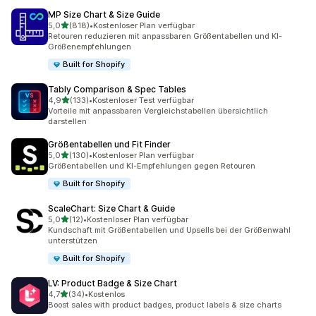
MP Size Chart & Size Guide
von 5 Sternen
5,0
(818)
•
Kostenloser Plan verfügbar
818 Rezensionen insgesamt
Retouren reduzieren mit anpassbaren Größentabellen und KI-
Größenempfehlungen
Built for Shopify
Tably Comparison & Spec Tables
von 5 Sternen
4,9
(133)
•
Kostenloser Test verfügbar
133 Rezensionen insgesamt
Vorteile mit anpassbaren Vergleichstabellen übersichtlich
darstellen
Größentabellen und Fit Finder
von 5 Sternen
5,0
(130)
•
Kostenloser Plan verfügbar
130 Rezensionen insgesamt
Größentabellen und KI-Empfehlungen gegen Retouren
Built for Shopify
ScaleChart: Size Chart & Guide
von 5 Sternen
5,0
(12)
•
Kostenloser Plan verfügbar
12 Rezensionen insgesamt
Kundschaft mit Größentabellen und Upsells bei der Größenwahl
unterstützen
Built for Shopify
LV: Product Badge & Size Chart
von 5 Sternen
4,7
(34)
•
Kostenlos
34 Rezensionen insgesamt
Boost sales with product badges, product labels & size charts