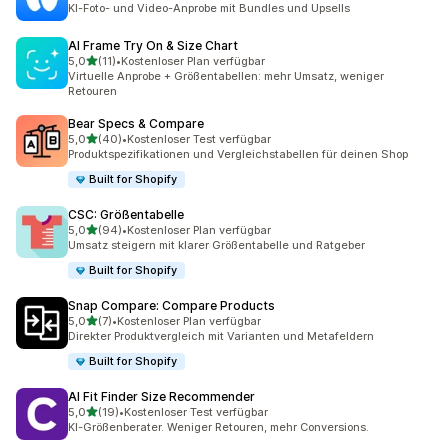
KI-Foto- und Video-Anprobe mit Bundles und Upsells
AI Frame Try On & Size Chart
von 5 Sternen
5,0
(11)
•
Kostenloser Plan verfügbar
11 Rezensionen insgesamt
Virtuelle Anprobe + Größentabellen: mehr Umsatz, weniger
Retouren
Bear Specs & Compare
von 5 Sternen
5,0
(40)
•
Kostenloser Test verfügbar
40 Rezensionen insgesamt
Produktspezifikationen und Vergleichstabellen für deinen Shop
Built for Shopify
CSC: Größentabelle
von 5 Sternen
5,0
(94)
•
Kostenloser Plan verfügbar
94 Rezensionen insgesamt
Umsatz steigern mit klarer Größentabelle und Ratgeber
Built for Shopify
Snap Compare: Compare Products
von 5 Sternen
5,0
(7)
•
Kostenloser Plan verfügbar
7 Rezensionen insgesamt
Direkter Produktvergleich mit Varianten und Metafeldern
Built for Shopify
AI Fit Finder Size Recommender
von 5 Sternen
5,0
(19)
•
Kostenloser Test verfügbar
19 Rezensionen insgesamt
KI-Größenberater. Weniger Retouren, mehr Conversions.