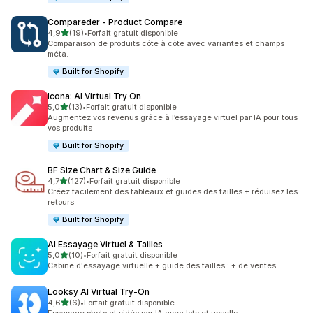
Compareder ‑ Product Compare
étoile(s) sur 5
4,9
(19)
•
Forfait gratuit disponible
19 avis au total
Comparaison de produits côte à côte avec variantes et champs
méta.
Built for Shopify
Icona: AI Virtual Try On
étoile(s) sur 5
5,0
(13)
•
Forfait gratuit disponible
13 avis au total
Augmentez vos revenus grâce à l’essayage virtuel par IA pour tous
vos produits
Built for Shopify
BF Size Chart & Size Guide
étoile(s) sur 5
4,7
(127)
•
Forfait gratuit disponible
127 avis au total
Créez facilement des tableaux et guides des tailles + réduisez les
retours
Built for Shopify
AI Essayage Virtuel & Tailles
étoile(s) sur 5
5,0
(10)
•
Forfait gratuit disponible
10 avis au total
Cabine d'essayage virtuelle + guide des tailles : + de ventes
Looksy AI Virtual Try‑On
étoile(s) sur 5
4,6
(6)
•
Forfait gratuit disponible
6 avis au total