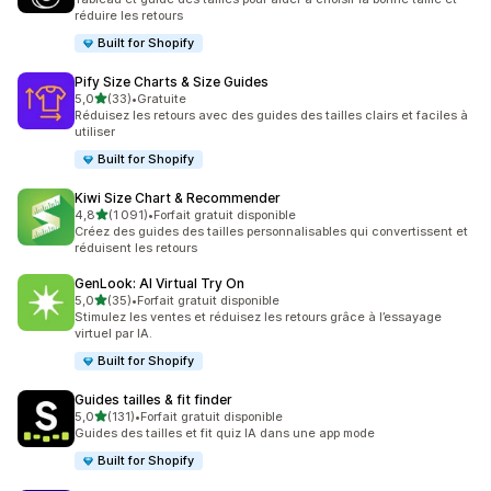
réduire les retours
Built for Shopify
Pify Size Charts & Size Guides
étoile(s) sur 5
5,0
(33)
•
Gratuite
33 avis au total
Réduisez les retours avec des guides des tailles clairs et faciles à
utiliser
Built for Shopify
Kiwi Size Chart & Recommender
étoile(s) sur 5
4,8
(1 091)
•
Forfait gratuit disponible
1091 avis au total
Créez des guides des tailles personnalisables qui convertissent et
réduisent les retours
GenLook: AI Virtual Try On
étoile(s) sur 5
5,0
(35)
•
Forfait gratuit disponible
35 avis au total
Stimulez les ventes et réduisez les retours grâce à l’essayage
virtuel par IA.
Built for Shopify
Guides tailles & fit finder
étoile(s) sur 5
5,0
(131)
•
Forfait gratuit disponible
131 avis au total
Guides des tailles et fit quiz IA dans une app mode
Built for Shopify