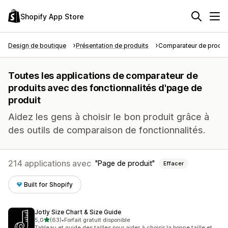
Shopify App Store
Design de boutique
Présentation de produits
Comparateur de produi
Toutes les applications de comparateur de
produits avec des fonctionnalités d'page de
produit
Aidez les gens à choisir le bon produit grâce à
des outils de comparaison de fonctionnalités.
214 applications avec
Page de produit
Effacer
Built for Shopify
Jotly Size Chart & Size Guide
étoile(s) sur 5
5,0
(63)
•
Forfait gratuit disponible
63 avis au total
Tableau et guide des tailles pour aider à choisir la bonne taille et