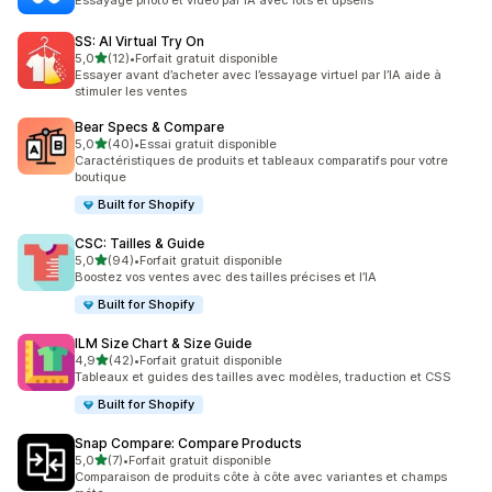
Essayage photo et vidéo par IA avec lots et upsells
SS: AI Virtual Try On
étoile(s) sur 5
5,0
(12)
•
Forfait gratuit disponible
12 avis au total
Essayer avant d’acheter avec l’essayage virtuel par l’IA aide à
stimuler les ventes
Bear Specs & Compare
étoile(s) sur 5
5,0
(40)
•
Essai gratuit disponible
40 avis au total
Caractéristiques de produits et tableaux comparatifs pour votre
boutique
Built for Shopify
CSC: Tailles & Guide
étoile(s) sur 5
5,0
(94)
•
Forfait gratuit disponible
94 avis au total
Boostez vos ventes avec des tailles précises et l’IA
Built for Shopify
ILM Size Chart & Size Guide
étoile(s) sur 5
4,9
(42)
•
Forfait gratuit disponible
42 avis au total
Tableaux et guides des tailles avec modèles, traduction et CSS
Built for Shopify
Snap Compare: Compare Products
étoile(s) sur 5
5,0
(7)
•
Forfait gratuit disponible
7 avis au total
Comparaison de produits côte à côte avec variantes et champs