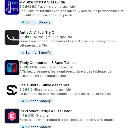
MP Size Chart & Size Guide
étoile(s) sur 5
5,0
(818)
•
Forfait gratuit disponible
818 avis au total
Réduisez les retours avec des tableaux des tailles personnalisés et
un outil de recommandation par IA
Built for Shopify
Antla AI Virtual Try On
étoile(s) sur 5
5,0
(49)
•
Essai gratuit disponible
49 avis au total
Permet aux acheteurs d'adorer leur look grâce à l'essayage de
vêtements par l'IA
Built for Shopify
Tably Comparison & Spec Tables
étoile(s) sur 5
4,9
(132)
•
Essai gratuit disponible
132 avis au total
Affichez clairement les avantages grâce à des tableaux de
comparaison personnalisables
ScaleChart ‑ Guide des tailles
étoile(s) sur 5
5,0
(13)
•
Essai gratuit disponible
13 avis au total
La bonne taille pour vos clients : guides de tailles et ventes
Built for Shopify
LV: Product Badge & Size Chart
étoile(s) sur 5
4,7
(36)
•
Gratuite
36 avis au total
Boost sales with product badges, product labels & size charts
Built for Shopify