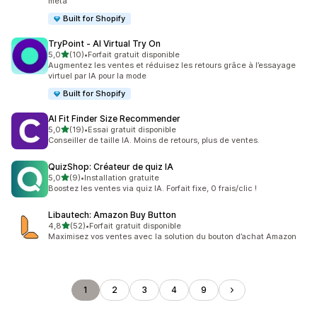
méta
Built for Shopify
TryPoint ‑ AI Virtual Try On
étoile(s) sur 5
5,0
(10)
•
Forfait gratuit disponible
10 avis au total
Augmentez les ventes et réduisez les retours grâce à l’essayage
virtuel par IA pour la mode
Built for Shopify
AI Fit Finder Size Recommender
étoile(s) sur 5
5,0
(19)
•
Essai gratuit disponible
19 avis au total
Conseiller de taille IA. Moins de retours, plus de ventes.
QuizShop: Créateur de quiz IA
étoile(s) sur 5
5,0
(9)
•
Installation gratuite
9 avis au total
Boostez les ventes via quiz IA. Forfait fixe, 0 frais/clic !
Libautech: Amazon Buy Button
étoile(s) sur 5
4,8
(52)
•
Forfait gratuit disponible
52 avis au total
Maximisez vos ventes avec la solution du bouton d’achat Amazon
1
2
3
4
9