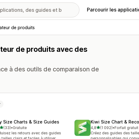
Parcourir les applicat
teur de produits
teur de produits avec des
râce à des outils de comparaison de
r
fy Size Charts & Size Guides
Kiwi Size Chart & Re
étoile(s) sur 5
étoile(s) sur 5
(33)
•
Gratuite
4,8
(1 092)
•
Forfait gratui
avis au total
1092 avis au total
uisez les retours avec des guides
Créez des guides des taill
tailles clairs et faciles à utiliser
personnalisables qui conve