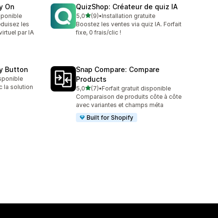
ry On
QuizShop: Créateur de quiz IA
étoile(s) sur 5
isponible
5,0
(9)
•
Installation gratuite
9 avis au total
duisez les
Boostez les ventes via quiz IA. Forfait
irtuel par IA
fixe, 0 frais/clic !
y Button
Snap Compare: Compare
isponible
Products
 la solution
étoile(s) sur 5
5,0
(7)
•
Forfait gratuit disponible
7 avis au total
Comparaison de produits côte à côte
avec variantes et champs méta
Built for Shopify