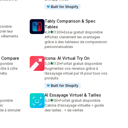
Built for Shopify
Tably Comparison & Spec
sponible
Tables
rer leur
étoile(s) sur 5
4,9
(130)
•
Essai gratuit disponible
130 avis au total
e vêtements
Affichez clairement les avantages
grâce à des tableaux de comparaison
personnalisables
t Compare
Icona: AI Virtual Try On
étoile(s) sur 5
isponible
5,0
(13)
•
Forfait gratuit disponible
13 avis au total
ôte à côte
Augmentez vos revenus grâce à
méta.
l’essayage virtuel par IA pour tous vos
produits
Built for Shopify
AI Essayage Virtuel & Tailles
étoile(s) sur 5
isponible
5,0
(9)
•
Forfait gratuit disponible
9 avis au total
ec
Cabine d'essayage virtuelle + guide
ide à stimuler
des tailles : + de ventes