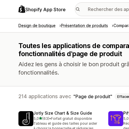
Shopify App Store
Design de boutique
Présentation de produits
Compara
Toutes les applications de compara
fonctionnalités d'page de produit
Aidez les gens à choisir le bon produit g
fonctionnalités.
214 applications avec
Page de produit
Efface
Jotly Size Chart & Size Guide
Pi
étoile(s) sur 5
5,0
(63)
•
Forfait gratuit disponible
5,0
63 avis au total
33 
Tableau et guide des tailles pour aider
Réd
à choisir la bonne taille et réduire les
des 