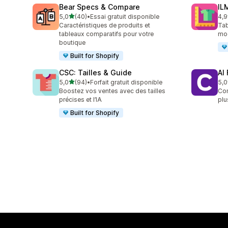
Bear Specs & Compare
IL
étoile(s) sur 5
5,0
(40)
•
Essai gratuit disponible
4,9
40 avis au total
42 
Caractéristiques de produits et
Tab
tableaux comparatifs pour votre
mod
boutique
Built for Shopify
CSC: Tailles & Guide
AI
étoile(s) sur 5
5,0
(94)
•
Forfait gratuit disponible
5,0
94 avis au total
19 
Boostez vos ventes avec des tailles
Con
précises et l’IA
plu
Built for Shopify