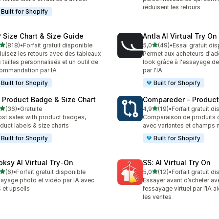
réduisent les retours
Built for Shopify
 Size Chart & Size Guide
Antla AI Virtual Try On
étoile(s) sur 5
étoile(s) sur 5
(818)
•
Forfait gratuit disponible
5,0
(49)
•
Essai gratuit di
 avis au total
49 avis au total
uisez les retours avec des tableaux
Permet aux acheteurs d'ado
 tailles personnalisés et un outil de
look grâce à l'essayage d
ommandation par IA
par l'IA
Built for Shopify
Built for Shopify
: Product Badge & Size Chart
Compareder ‑ Produc
étoile(s) sur 5
étoile(s) sur 5
(36)
•
Gratuite
4,9
(19)
•
Forfait gratuit d
avis au total
19 avis au total
st sales with product badges,
Comparaison de produits c
duct labels & size charts
avec variantes et champs 
Built for Shopify
Built for Shopify
oksy AI Virtual Try‑On
SS: AI Virtual Try On
étoile(s) sur 5
étoile(s) sur 5
(6)
•
Forfait gratuit disponible
5,0
(12)
•
Forfait gratuit d
vis au total
12 avis au total
ayage photo et vidéo par IA avec
Essayer avant d’acheter av
s et upsells
l’essayage virtuel par l’IA a
les ventes