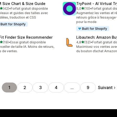
M Size Chart & Size Guide
TryPoint ‑ AI Virtual T
étoile(s) sur 5
étoile(s) sur 5
(42)
•
Forfait gratuit disponible
5,0
(10)
•
Forfait gratuit d
avis au total
10 avis au total
leaux et guides des tailles avec
Augmentez les ventes et ré
èles, traduction et CSS
retours grâce à l’essayage v
pour la mode
Built for Shopify
Built for Shopify
 Fit Finder Size Recommender
Libautech: Amazon Bu
étoile(s) sur 5
étoile(s) sur 5
(19)
•
Essai gratuit disponible
4,8
(52)
•
Forfait gratuit d
avis au total
52 avis au total
seiller de taille IA. Moins de retours,
Maximisez vos ventes avec
s de ventes.
du bouton d’achat Amazon
Suivant
1
2
3
4
…
9