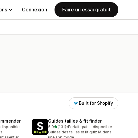
ions
Connexion
Faire un essai gratuit
Built for Shopify
commender
Guides tailles & fit finder
étoile(s) sur 5
t disponible
5,0
(131)
•
Forfait gratuit disponible
131 avis au total
es
Guides des tailles et fit quiz IA dans
rtissent et
une app mode