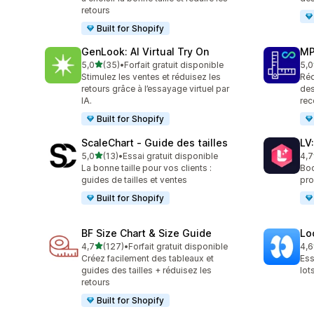
retours
Built for Shopify
GenLook: AI Virtual Try On
MP
étoile(s) sur 5
5,0
(35)
•
Forfait gratuit disponible
5,0
35 avis au total
818
Stimulez les ventes et réduisez les
Réd
retours grâce à l’essayage virtuel par
des
IA.
rec
Built for Shopify
ScaleChart ‑ Guide des tailles
LV
étoile(s) sur 5
5,0
(13)
•
Essai gratuit disponible
4,7
13 avis au total
36 
La bonne taille pour vos clients :
Boo
guides de tailles et ventes
pro
Built for Shopify
BF Size Chart & Size Guide
Lo
étoile(s) sur 5
4,7
(127)
•
Forfait gratuit disponible
4,6
127 avis au total
6 a
Créez facilement des tableaux et
Ess
guides des tailles + réduisez les
lot
retours
Built for Shopify