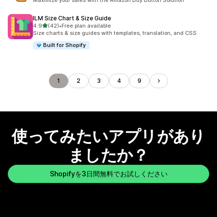
Maximize your sales with the Amazon Buy Button Solution
ILM Size Chart & Size Guide
5つ星中
4.9
(42)
•
Free plan available
合計レビュー数：42件
Size charts & size guides with templates, translation, and CSS
Built for Shopify
1
2
3
4
9
使ってみたいアプリがあり
ましたか？
Shopifyを3日間無料でお試しください