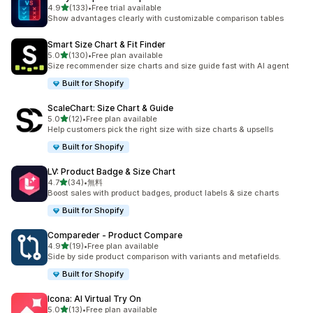
5つ星中
4.9
(133)
•
Free trial available
合計レビュー数：133件
Show advantages clearly with customizable comparison tables
Smart Size Chart & Fit Finder
5つ星中
5.0
(130)
•
Free plan available
合計レビュー数：130件
Size recommender size charts and size guide fast with AI agent
Built for Shopify
ScaleChart: Size Chart & Guide
5つ星中
5.0
(12)
•
Free plan available
合計レビュー数：12件
Help customers pick the right size with size charts & upsells
Built for Shopify
LV: Product Badge & Size Chart
5つ星中
4.7
(34)
•
無料
合計レビュー数：34件
Boost sales with product badges, product labels & size charts
Built for Shopify
Compareder ‑ Product Compare
5つ星中
4.9
(19)
•
Free plan available
合計レビュー数：19件
Side by side product comparison with variants and metafields.
Built for Shopify
Icona: AI Virtual Try On
5つ星中
5.0
(13)
•
Free plan available