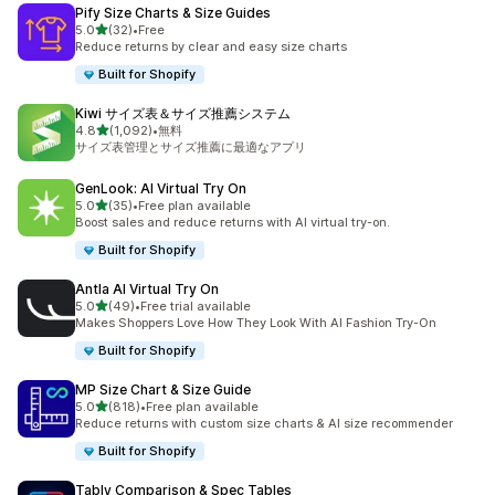
Pify Size Charts & Size Guides
5つ星中
5.0
(32)
•
Free
合計レビュー数：32件
Reduce returns by clear and easy size charts
Built for Shopify
Kiwi サイズ表＆サイズ推薦システム
5つ星中
4.8
(1,092)
•
無料
合計レビュー数：1092件
サイズ表管理とサイズ推薦に最適なアプリ
GenLook: AI Virtual Try On
5つ星中
5.0
(35)
•
Free plan available
合計レビュー数：35件
Boost sales and reduce returns with AI virtual try-on.
Built for Shopify
Antla AI Virtual Try On
5つ星中
5.0
(49)
•
Free trial available
合計レビュー数：49件
Makes Shoppers Love How They Look With AI Fashion Try-On
Built for Shopify
MP Size Chart & Size Guide
5つ星中
5.0
(818)
•
Free plan available
合計レビュー数：818件
Reduce returns with custom size charts & AI size recommender
Built for Shopify
Tably Comparison & Spec Tables