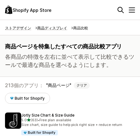
Shopify App Store
ストアデザイン
商品ディスプレイ
商品比較
商品ページを特集したすべての商品比較アプリ
各商品の特徴を左右に並べて表示して比較できるツ
ールで最適な商品を選べるようにします。
213個のアプリ：
商品ページ
クリア
Built for Shopify
Jotly Size Chart & Size Guide
5つ星中
5.0
(63)
•
Free plan available
合計レビュー数：63件
Size chart, size guide to help pick right size + reduce return
Built for Shopify