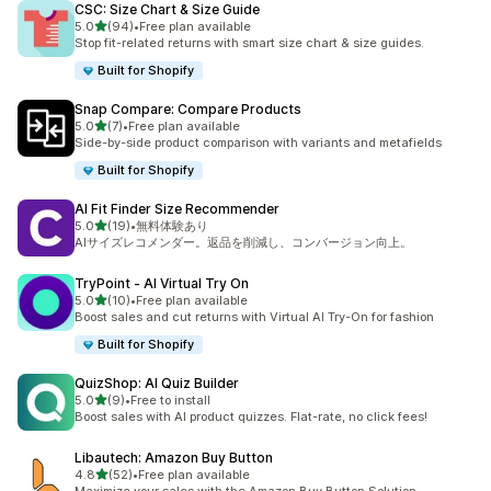
CSC: Size Chart & Size Guide
5つ星中
5.0
(94)
•
Free plan available
合計レビュー数：94件
Stop fit-related returns with smart size chart & size guides.
Built for Shopify
Snap Compare: Compare Products
5つ星中
5.0
(7)
•
Free plan available
合計レビュー数：7件
Side-by-side product comparison with variants and metafields
Built for Shopify
AI Fit Finder Size Recommender
5つ星中
5.0
(19)
•
無料体験あり
合計レビュー数：19件
AIサイズレコメンダー。返品を削減し、コンバージョン向上。
TryPoint ‑ AI Virtual Try On
5つ星中
5.0
(10)
•
Free plan available
合計レビュー数：10件
Boost sales and cut returns with Virtual AI Try-On for fashion
Built for Shopify
QuizShop: AI Quiz Builder
5つ星中
5.0
(9)
•
Free to install
合計レビュー数：9件
Boost sales with AI product quizzes. Flat-rate, no click fees!
Libautech: Amazon Buy Button
5つ星中
4.8
(52)
•
Free plan available
合計レビュー数：52件