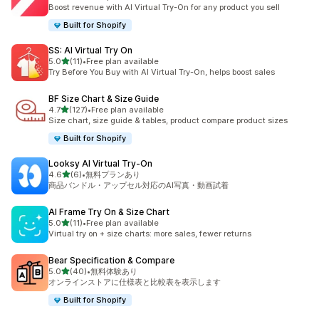
合計レビュー数：13件
Boost revenue with AI Virtual Try-On for any product you sell
Built for Shopify
SS: AI Virtual Try On
5つ星中
5.0
(11)
•
Free plan available
合計レビュー数：11件
Try Before You Buy with AI Virtual Try-On, helps boost sales
BF Size Chart & Size Guide
5つ星中
4.7
(127)
•
Free plan available
合計レビュー数：127件
Size chart, size guide & tables, product compare product sizes
Built for Shopify
Looksy AI Virtual Try‑On
5つ星中
4.6
(6)
•
無料プランあり
合計レビュー数：6件
商品バンドル・アップセル対応のAI写真・動画試着
AI Frame Try On & Size Chart
5つ星中
5.0
(11)
•
Free plan available
合計レビュー数：11件
Virtual try on + size charts: more sales, fewer returns
Bear Specification & Compare
5つ星中
5.0
(40)
•
無料体験あり
合計レビュー数：40件
オンラインストアに仕様表と比較表を表示します
Built for Shopify