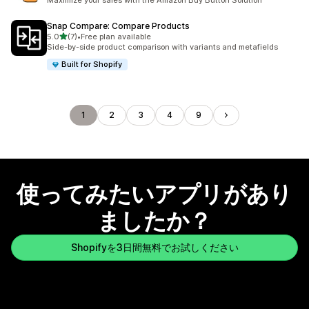
Maximize your sales with the Amazon Buy Button Solution
Snap Compare: Compare Products
5つ星中
5.0
(7)
•
Free plan available
合計レビュー数：7件
Side-by-side product comparison with variants and metafields
Built for Shopify
1
2
3
4
9
使ってみたいアプリがあり
ましたか？
Shopifyを3日間無料でお試しください