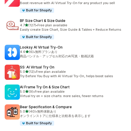
合計レビュー数：13件
Boost revenue with AI Virtual Try-On for any product you sell
Built for Shopify
BF Size Chart & Size Guide
5つ星中
4.7
(127)
•
Free plan available
合計レビュー数：127件
Easily create Size Chart, Size Guide & Tables + Reduce Returns
Built for Shopify
Looksy AI Virtual Try‑On
5つ星中
4.6
(6)
•
無料プランあり
合計レビュー数：6件
商品バンドル・アップセル対応のAI写真・動画試着
SS: AI Virtual Try On
5つ星中
5.0
(12)
•
Free plan available
合計レビュー数：12件
Try Before You Buy with AI Virtual Try-On, helps boost sales
AI Frame Try On & Size Chart
5つ星中
5.0
(9)
•
Free plan available
合計レビュー数：9件
Virtual try on + size charts: more sales, fewer returns
Bear Specification & Compare
5つ星中
5.0
(40)
•
無料体験あり
合計レビュー数：40件
オンラインストアに仕様表と比較表を表示します
Built for Shopify