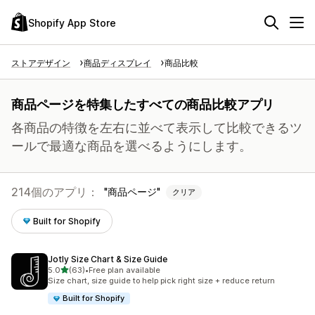
Shopify App Store
ストアデザイン
商品ディスプレイ
商品比較
商品ページを特集したすべての商品比較アプリ
各商品の特徴を左右に並べて表示して比較できるツ
ールで最適な商品を選べるようにします。
214個のアプリ：
商品ページ
クリア
Built for Shopify
Jotly Size Chart & Size Guide
5つ星中
5.0
(63)
•
Free plan available
合計レビュー数：63件
Size chart, size guide to help pick right size + reduce return
Built for Shopify