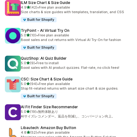
ILM Size Chart & Size Guide
5つ星中
4.9
(42)
•
Free plan available
合計レビュー数：42件
Size charts & size guides with templates, translation, and CSS
Built for Shopify
TryPoint ‑ AI Virtual Try On
5つ星中
5.0
(10)
•
Free plan available
合計レビュー数：10件
Boost sales and cut returns with Virtual AI Try-On for fashion
Built for Shopify
QuizShop: AI Quiz Builder
5つ星中
5.0
(9)
•
Free to install
合計レビュー数：9件
Boost sales with AI product quizzes. Flat-rate, no click fees!
CSC: Size Chart & Size Guide
5つ星中
5.0
(94)
•
Free plan available
合計レビュー数：94件
Stop fit-related returns with smart size chart & size guides.
Built for Shopify
AI Fit Finder Size Recommender
5つ星中
5.0
(19)
•
無料体験あり
合計レビュー数：19件
AIサイズレコメンダー。返品を削減し、コンバージョン向上。
Libautech: Amazon Buy Button
5つ星中
4.8
(52)
•
Free plan available
合計レビュー数：52件