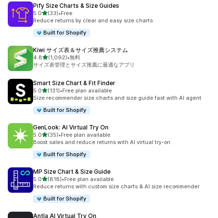
Pify Size Charts & Size Guides
5つ星中
5.0
(33)
•
Free
合計レビュー数：33件
Reduce returns by clear and easy size charts
Built for Shopify
Kiwi サイズ表＆サイズ推薦システム
5つ星中
4.8
(1,092)
•
無料
合計レビュー数：1092件
サイズ表管理とサイズ推薦に最適なアプリ
Smart Size Chart & Fit Finder
5つ星中
5.0
(131)
•
Free plan available
合計レビュー数：131件
Size recommender size charts and size guide fast with AI agent
Built for Shopify
GenLook: AI Virtual Try On
5つ星中
5.0
(35)
•
Free plan available
合計レビュー数：35件
Boost sales and reduce returns with AI virtual try-on.
Built for Shopify
MP Size Chart & Size Guide
5つ星中
5.0
(818)
•
Free plan available
合計レビュー数：818件
Reduce returns with custom size charts & AI size recommender
Built for Shopify
Antla AI Virtual Try On