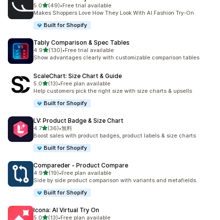
5つ星中
5.0
(49)
•
Free trial available
合計レビュー数：49件
Makes Shoppers Love How They Look With AI Fashion Try-On
Built for Shopify
Tably Comparison & Spec Tables
5つ星中
4.9
(130)
•
Free trial available
合計レビュー数：130件
Show advantages clearly with customizable comparison tables
ScaleChart: Size Chart & Guide
5つ星中
5.0
(13)
•
Free plan available
合計レビュー数：13件
Help customers pick the right size with size charts & upsells
Built for Shopify
LV: Product Badge & Size Chart
5つ星中
4.7
(36)
•
無料
合計レビュー数：36件
Boost sales with product badges, product labels & size charts
Built for Shopify
Compareder ‑ Product Compare
5つ星中
4.9
(19)
•
Free plan available
合計レビュー数：19件
Side by side product comparison with variants and metafields.
Built for Shopify
Icona: AI Virtual Try On
5つ星中
5.0
(13)
•
Free plan available