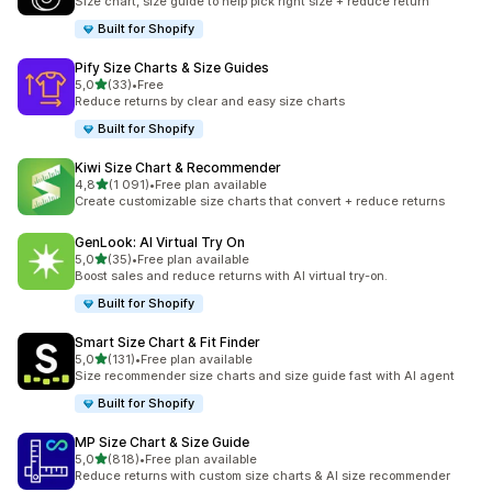
Size chart, size guide to help pick right size + reduce return
Built for Shopify
Pify Size Charts & Size Guides
av 5 stjerner
5,0
(33)
•
Free
Totalt 33 omtaler
Reduce returns by clear and easy size charts
Built for Shopify
Kiwi Size Chart & Recommender
av 5 stjerner
4,8
(1 091)
•
Free plan available
Totalt 1091 omtaler
Create customizable size charts that convert + reduce returns
GenLook: AI Virtual Try On
av 5 stjerner
5,0
(35)
•
Free plan available
Totalt 35 omtaler
Boost sales and reduce returns with AI virtual try-on.
Built for Shopify
Smart Size Chart & Fit Finder
av 5 stjerner
5,0
(131)
•
Free plan available
Totalt 131 omtaler
Size recommender size charts and size guide fast with AI agent
Built for Shopify
MP Size Chart & Size Guide
av 5 stjerner
5,0
(818)
•
Free plan available
Totalt 818 omtaler
Reduce returns with custom size charts & AI size recommender