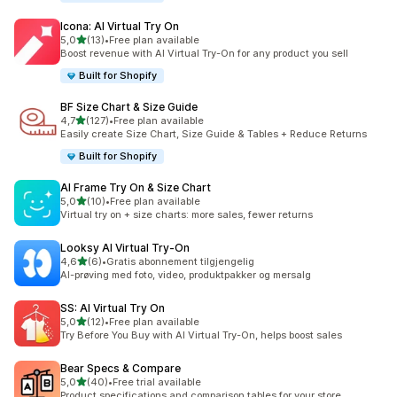
Icona: AI Virtual Try On
av 5 stjerner
5,0
(13)
•
Free plan available
Totalt 13 omtaler
Boost revenue with AI Virtual Try-On for any product you sell
Built for Shopify
BF Size Chart & Size Guide
av 5 stjerner
4,7
(127)
•
Free plan available
Totalt 127 omtaler
Easily create Size Chart, Size Guide & Tables + Reduce Returns
Built for Shopify
AI Frame Try On & Size Chart
av 5 stjerner
5,0
(10)
•
Free plan available
Totalt 10 omtaler
Virtual try on + size charts: more sales, fewer returns
Looksy AI Virtual Try‑On
av 5 stjerner
4,6
(6)
•
Gratis abonnement tilgjengelig
Totalt 6 omtaler
AI-prøving med foto, video, produktpakker og mersalg
SS: AI Virtual Try On
av 5 stjerner
5,0
(12)
•
Free plan available
Totalt 12 omtaler
Try Before You Buy with AI Virtual Try-On, helps boost sales
Bear Specs & Compare
av 5 stjerner
5,0
(40)
•
Free trial available
Totalt 40 omtaler
Product specifications and comparison tables for your store