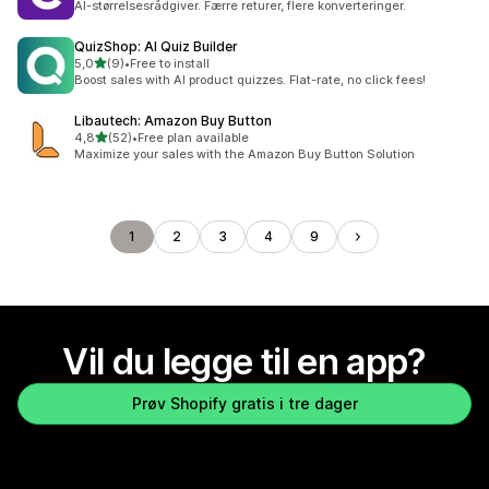
AI-størrelsesrådgiver. Færre returer, flere konverteringer.
QuizShop: AI Quiz Builder
av 5 stjerner
5,0
(9)
•
Free to install
Totalt 9 omtaler
Boost sales with AI product quizzes. Flat-rate, no click fees!
Libautech: Amazon Buy Button
av 5 stjerner
4,8
(52)
•
Free plan available
Totalt 52 omtaler
Maximize your sales with the Amazon Buy Button Solution
1
2
3
4
9
Vil du legge til en app?
Prøv Shopify gratis i tre dager