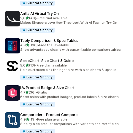
Built for Shopify
Antla AI Virtual Try On
av 5 stjerner
5,0
(49)
•
Free trial available
Totalt 49 omtaler
Makes Shoppers Love How They Look With AI Fashion Try-On
Built for Shopify
Tably Comparison & Spec Tables
av 5 stjerner
4,9
(130)
•
Free trial available
Totalt 130 omtaler
Show advantages clearly with customizable comparison tables
ScaleChart: Size Chart & Guide
av 5 stjerner
5,0
(13)
•
Free plan available
Totalt 13 omtaler
Help customers pick the right size with size charts & upsells
Built for Shopify
LV: Product Badge & Size Chart
av 5 stjerner
4,7
(36)
•
Gratis
Totalt 36 omtaler
Boost sales with product badges, product labels & size charts
Built for Shopify
Compareder ‑ Product Compare
av 5 stjerner
4,9
(19)
•
Free plan available
Totalt 19 omtaler
Side by side product comparison with variants and metafields.
Built for Shopify