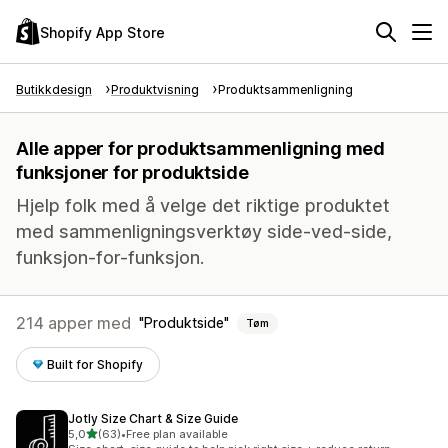
Shopify App Store
Butikkdesign
Produktvisning
Produktsammenligning
Alle apper for produktsammenligning med
funksjoner for produktside
Hjelp folk med å velge det riktige produktet
med sammenligningsverktøy side-ved-side,
funksjon-for-funksjon.
214 apper med
Produktside
Tøm
Built for Shopify
Jotly Size Chart & Size Guide
av 5 stjerner
5,0
(63)
•
Free plan available
Totalt 63 omtaler